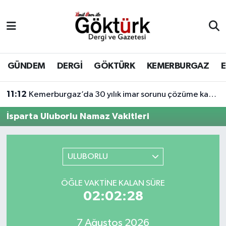
Anne Çocuk
Eyüpsultan Hava Durumu
BİLİM
Eyüpsultan Trafik Yoğunluk Haritası
GÜNDEM
DERGİ
GÖKTÜRK
KEMERBURGAZ
DERGİ
Süper Lig Puan Durumu ve Fikstür
11:12
Kemerburgaz’da 30 yılık imar sorunu çözüme kavuşuyor
DÜNYA
Tüm Manşetler
İsparta Uluborlu Namaz Vakitleri
EĞİTİM
Son Dakika Haberleri
ULUBORLU
EKONOMİ
Haber Arşivi
ÖĞLE VAKTINE KALAN SÜRE
GÖKTÜRK
02:02:28
GÜNDEM
7 Ağustos 2026