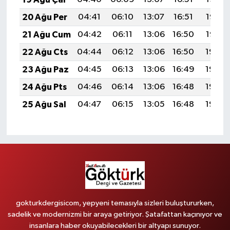
20 Ağu Per
04:41
06:10
13:07
16:51
19:53
21 Ağu Cum
04:42
06:11
13:06
16:50
19:52
22 Ağu Cts
04:44
06:12
13:06
16:50
19:50
23 Ağu Paz
04:45
06:13
13:06
16:49
19:49
24 Ağu Pts
04:46
06:14
13:06
16:48
19:48
25 Ağu Sal
04:47
06:15
13:05
16:48
19:46
gokturkdergisicom, yepyeni temasıyla sizleri buluştururken,
sadelik ve modernizmi bir araya getiriyor. Şatafattan kaçınıyor ve
insanlara haber okuyabilecekleri bir altyapı sunuyor.