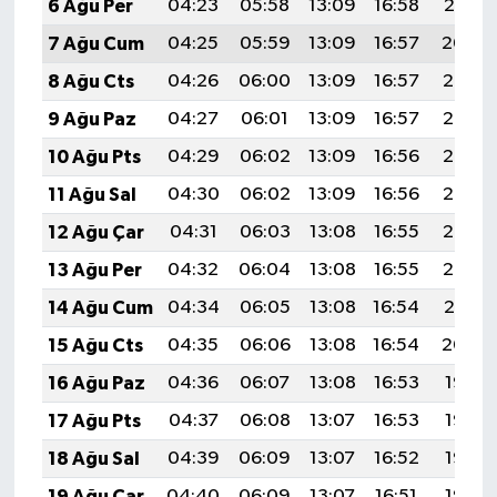
6 Ağu Per
04:23
05:58
13:09
16:58
20:10
7 Ağu Cum
04:25
05:59
13:09
16:57
20:09
8 Ağu Cts
04:26
06:00
13:09
16:57
20:08
9 Ağu Paz
04:27
06:01
13:09
16:57
20:07
10 Ağu Pts
04:29
06:02
13:09
16:56
20:06
11 Ağu Sal
04:30
06:02
13:09
16:56
20:05
12 Ağu Çar
04:31
06:03
13:08
16:55
20:03
13 Ağu Per
04:32
06:04
13:08
16:55
20:02
14 Ağu Cum
04:34
06:05
13:08
16:54
20:01
15 Ağu Cts
04:35
06:06
13:08
16:54
20:00
16 Ağu Paz
04:36
06:07
13:08
16:53
19:58
17 Ağu Pts
04:37
06:08
13:07
16:53
19:57
18 Ağu Sal
04:39
06:09
13:07
16:52
19:56
19 Ağu Çar
04:40
06:09
13:07
16:51
19:55