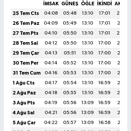
İMSAK
GÜNEŞ
ÖĞLE
İKINDI
AKŞA
25 Tem Cts
04:08
05:48
13:10
17:01
20:22
26 Tem Paz
04:09
05:49
13:10
17:01
20:21
27 Tem Pts
04:10
05:50
13:10
17:01
20:20
28 Tem Sal
04:12
05:50
13:10
17:00
20:19
29 Tem Çar
04:13
05:51
13:10
17:00
20:18
30 Tem Per
04:14
05:52
13:10
17:00
20:17
31 Tem Cum
04:16
05:53
13:10
17:00
20:16
1 Ağu Cts
04:17
05:54
13:10
16:59
20:15
2 Ağu Paz
04:18
05:55
13:10
16:59
20:14
3 Ağu Pts
04:19
05:56
13:09
16:59
20:13
4 Ağu Sal
04:21
05:56
13:09
16:59
20:12
5 Ağu Çar
04:22
05:57
13:09
16:58
20:11