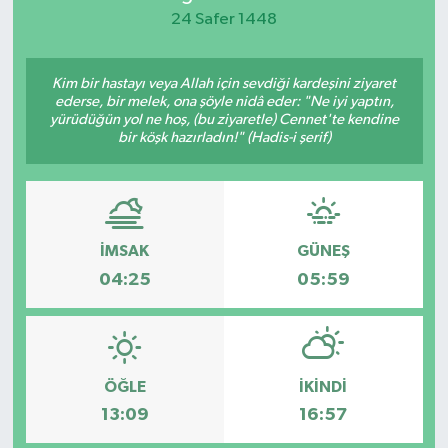
24 Safer 1448
KEMERBURGAZ
Kim bir hastayı veya Allah için sevdiği kardeşini ziyaret
KÜLTÜR - SANAT
ederse, bir melek, ona şöyle nidâ eder: "Ne iyi yaptın,
yürüdüğün yol ne hoş, (bu ziyaretle) Cennet'te kendine
MAGAZİN
bir köşk hazırladın!" (Hadis-i şerif)
ÖZEL HABER
SAĞLIK
İMSAK
GÜNEŞ
04:25
05:59
SPOR
TEKNOLOJİ
ÖĞLE
İKINDI
TİCARET
13:09
16:57
YAŞAM