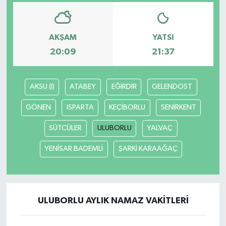
AKŞAM
YATSI
20:09
21:37
AKSU (I)
ATABEY
EĞİRDİR
GELENDOST
GÖNEN
ISPARTA
KEÇİBORLU
SENİRKENT
SÜTCÜLER
ULUBORLU
YALVAÇ
YENİSAR BADEMLİ
ŞARKİ KARAAĞAÇ
ULUBORLU AYLIK NAMAZ VAKITLERI