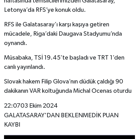
haftasında temsilcilerimizden Galatasaray,
Letonya’da RFS’ye konuk oldu.
RFS ile Galatasaray’ı karşı kaşıya getiren
mücadele, Riga’daki Daugava Stadyumu’nda
oynandı.
Müsabaka, TSİ 19.45’te başladı ve TRT 1’den
canlı yayınlandı.
Slovak hakem Filip Glova’nın düdük çaldığı 90
dakikanın VAR koltuğunda Michal Ocenas oturdu
22:0703 Ekim 2024
GALATASARAY'DAN BEKLENMEDİK PUAN
KAYBI