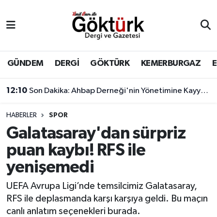
Anne Çocuk
Eyüpsultan Hava Durumu
BİLİM
Eyüpsultan Trafik Yoğunluk Haritası
GÜNDEM
DERGİ
GÖKTÜRK
KEMERBURGAZ
DERGİ
Süper Lig Puan Durumu ve Fikstür
12:10
Son Dakika: Ahbap Derneği'nin Yönetimine Kayyum Atandı
DÜNYA
Tüm Manşetler
HABERLER
SPOR
Galatasaray'dan sürpriz
EĞİTİM
Son Dakika Haberleri
puan kaybı! RFS ile
EKONOMİ
Haber Arşivi
yenişemedi
GÖKTÜRK
UEFA Avrupa Ligi’nde temsilcimiz Galatasaray,
RFS ile deplasmanda karşı karşıya geldi. Bu maçın
GÜNDEM
canlı anlatım seçenekleri burada.