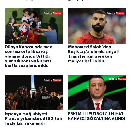
Dünya Kupası'nda maç
Mohamed Salah'dan
sonrası ortalık savaş
Beşiktaş'a olumlu sinyal!
alanına döndü! Attığı
Transfer için gereken
yumruk sonrası kırmızı
maliyet belli oldu.
kartla cezalandırıldı.
İspanya mağlubiyeti
ESKİ MİLLİ FUTBOLCU NİHAT
Fransa'yı karıştırdı! 160'tan
KAHVECİ GÖZALTINA ALINDI
fazla kişi yakalandı