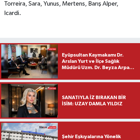
Torreira, Sara, Yunus, Mertens, Barış Alper,
Icardi.
Eyüpsultan Kaymakamı Dr.
Arslan Yurt ve İlçe Sağlık
Müdürü Uzm. Dr. Beyza Arpacı
Saylar’dan Hayırlı Olsun
Ziyareti
SANATIYLA İZ BIRAKAN BİR
İSİM: UZAY DAMLA YILDIZ
Şehir Eşkıyalarına Yönelik