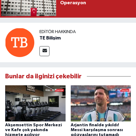
Operasyon
EDITÖR HAKKINDA
TE Bilişim
Bunlar da ilginizi çekebilir
Akşemsettin Spor Merkezi
Arjantin finalde yıkıldı!
ve Kafe çok yakında
Messi karşılaşma sonrası
hizmete açılıyor
gözyaşlarını tutamadı