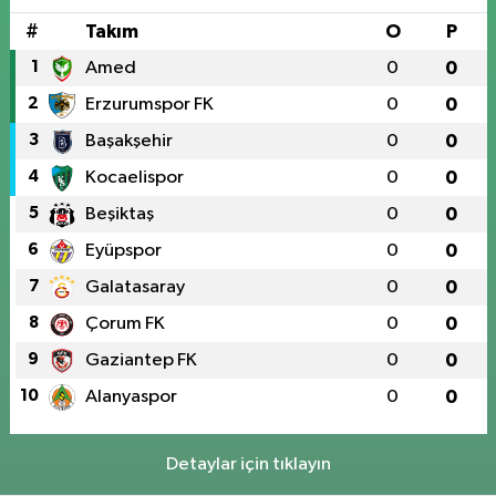
#
Takım
O
P
1
Amed
0
0
2
Erzurumspor FK
0
0
3
Başakşehir
0
0
4
Kocaelispor
0
0
5
Beşiktaş
0
0
6
Eyüpspor
0
0
7
Galatasaray
0
0
8
Çorum FK
0
0
9
Gaziantep FK
0
0
10
Alanyaspor
0
0
Detaylar için tıklayın