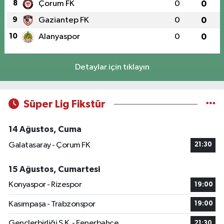
8
Çorum FK
0
0
9
Gaziantep FK
0
0
10
Alanyaspor
0
0
Detaylar için tıklayın
Süper Lig Fikstür
14 Ağustos, Cuma
Galatasaray - Çorum FK
21:30
15 Ağustos, Cumartesi
Konyaspor - Rizespor
19:00
Kasımpaşa - Trabzonspor
19:00
Gençlerbirliği S.K. - Fenerbahçe
21:30