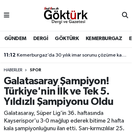
Anne Çocuk
Eyüpsultan Hava Durumu
BİLİM
Eyüpsultan Trafik Yoğunluk Haritası
GÜNDEM
DERGİ
GÖKTÜRK
KEMERBURGAZ
DERGİ
Süper Lig Puan Durumu ve Fikstür
11:12
Kemerburgaz’da 30 yılık imar sorunu çözüme kavuşuyor
DÜNYA
Tüm Manşetler
HABERLER
SPOR
Galatasaray Şampiyon!
EĞİTİM
Son Dakika Haberleri
Türkiye'nin İlk ve Tek 5.
EKONOMİ
Haber Arşivi
Yıldızlı Şampiyonu Oldu
GÖKTÜRK
Galatasaray, Süper Lig'in 36. haftasında
Kayserispor'u 3-0 mağlup ederek bitime 2 hafta
GÜNDEM
kala şampiyonluğunu ilan etti. Sarı-kırmızılılar 25.