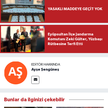
YASAKLI MADDEYE GEÇİT YOK
Eyüpsultan İlçe Jandarma
Komutanı Zeki Gülter, Yüzbaşı
Rütbesine Terfi Etti
EDITÖR HAKKINDA
Ayşe Şengüneş
Bunlar da ilginizi çekebilir