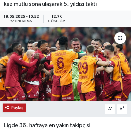
kez mutlu sona ulaşarak 5. yıldızı taktı
KEMERBURGAZ
19.05.2025 - 10:52
12.7K
YAYINLANMA
GÖSTERIM
KÜLTÜR - SANAT
MAGAZİN
ÖZEL HABER
SAĞLIK
SPOR
TEKNOLOJİ
Paylaş
-
+
A
A
TİCARET
Ligde 36. haftaya en yakın takipçisi
YAŞAM