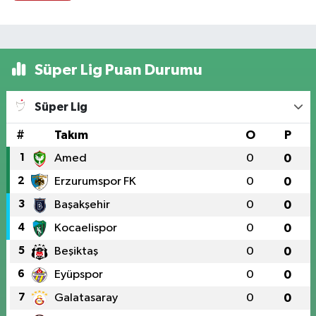
Süper Lig Puan Durumu
Süper Lig
#
Takım
O
P
1
Amed
0
0
2
Erzurumspor FK
0
0
3
Başakşehir
0
0
4
Kocaelispor
0
0
5
Beşiktaş
0
0
6
Eyüpspor
0
0
7
Galatasaray
0
0