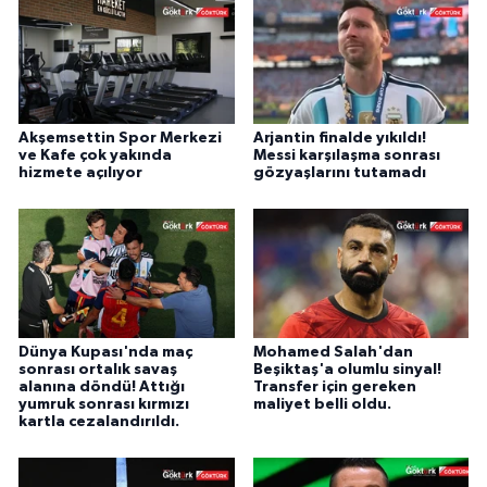
Akşemsettin Spor Merkezi
Arjantin finalde yıkıldı!
ve Kafe çok yakında
Messi karşılaşma sonrası
hizmete açılıyor
gözyaşlarını tutamadı
Dünya Kupası'nda maç
Mohamed Salah'dan
sonrası ortalık savaş
Beşiktaş'a olumlu sinyal!
alanına döndü! Attığı
Transfer için gereken
yumruk sonrası kırmızı
maliyet belli oldu.
kartla cezalandırıldı.