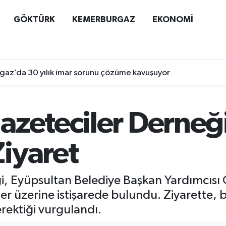
GÖKTÜRK
KEMERBURGAZ
EKONOMİ
az’da 30 yılık imar sorunu çözüme kavuşuyor
azeteciler Derne
iyaret
i, Eyüpsultan Belediye Başkan Yardımcısı
r üzerine istişarede bulundu. Ziyarette, ba
erektiği vurgulandı.