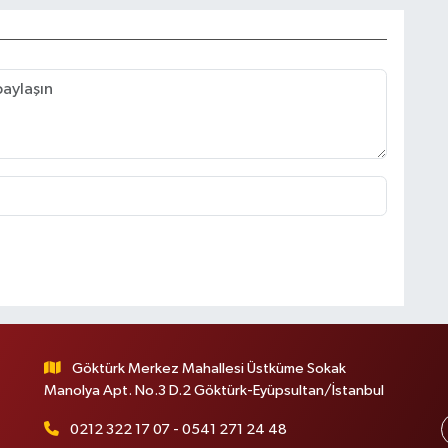
Göktürk Merkez Mahallesi Üstküme Sokak
Manolya Apt. No.3 D.2 Göktürk-Eyüpsultan/İstanbul
0212 322 17 07 - 0541 271 24 48