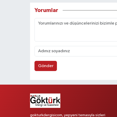
Yorumlar
Gönder
gokturkdergisicom, yepyeni temasıyla sizleri