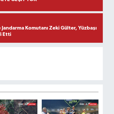
e Jandarma Komutanı Zeki Gülter, Yüzbaşı
 Etti