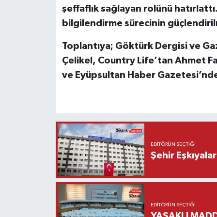
şeffaflık sağlayan rolünü hatırlattı
bilgilendirme sürecinin güçlendirilm
Toplantıya; Göktürk Dergisi ve G
Çelikel, Country Life’tan Ahmet Far
ve Eyüpsultan Haber Gazetesi’nden
EDITÖRÜN SEÇTIĞI
Şehir Eşkıyala
EDITÖRÜN SEÇTIĞI
YASAKLI MADD