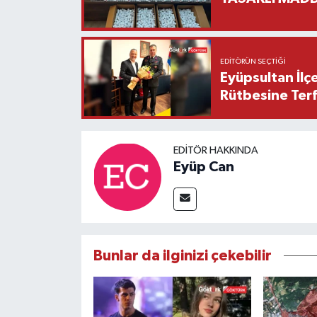
EDITÖRÜN SEÇTIĞI
Eyüpsultan İlç
Rütbesine Terfi
EDITÖR HAKKINDA
Eyüp Can
Bunlar da ilginizi çekebilir