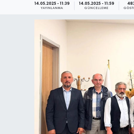
14.05.2025 - 11:39
14.05.2025 - 11:59
48
YAYINLANMA
GÜNCELLEME
GÖST
KEMERBURGAZ
KÜLTÜR - SANAT
MAGAZİN
ÖZEL HABER
SAĞLIK
SPOR
TEKNOLOJİ
TİCARET
YAŞAM