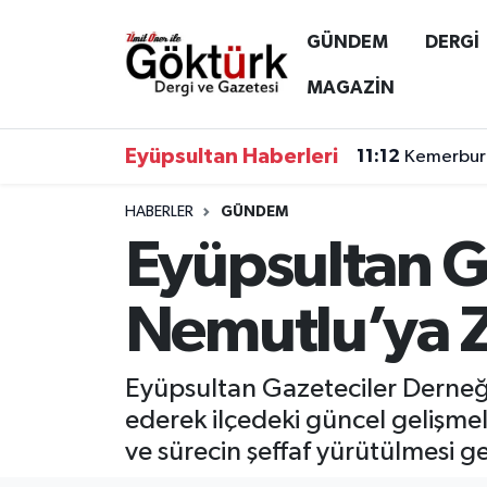
GÜNDEM
DERGİ
Anne Çocuk
Eyüpsultan Hava Durumu
MAGAZİN
BİLİM
Eyüpsultan Trafik Yoğunluk Haritası
Eyüpsultan Haberleri
11:12
Kemerburg
DERGİ
Süper Lig Puan Durumu ve Fikstür
HABERLER
GÜNDEM
Eyüpsultan G
DÜNYA
Tüm Manşetler
EĞİTİM
Son Dakika Haberleri
Nemutlu’ya Z
EKONOMİ
Haber Arşivi
Eyüpsultan Gazeteciler Derneğ
GÖKTÜRK
ederek ilçedeki güncel gelişmele
ve sürecin şeffaf yürütülmesi g
GÜNDEM