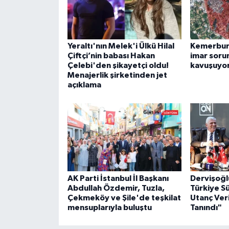
Yeraltı'nın Melek'i Ülkü Hilal
Kemerburg
Çiftçi’nin babası Hakan
imar soru
Çelebi'den şikayetçi oldu!
kavuşuyo
Menajerlik şirketinden jet
açıklama
AK Parti İstanbul İl Başkanı
Dervişoğl
Abdullah Özdemir, Tuzla,
Türkiye S
Çekmeköy ve Şile'de teşkilat
Utanç Veri
mensuplarıyla buluştu
Tanındı"