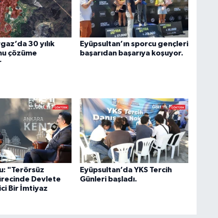
az’da 30 yılık
Eyüpsultan’ın sporcu gençleri
nu çözüme
başarıdan başarıya koşuyor.
r
u: "Terörsüz
Eyüpsultan’da YKS Tercih
ürecinde Devlete
Günleri başladı.
ci Bir İmtiyaz