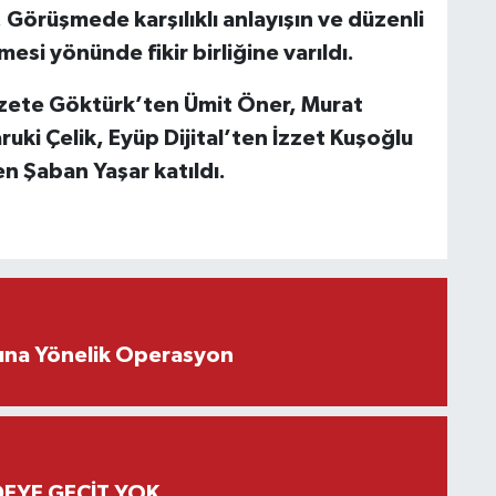
. Görüşmede karşılıklı anlayışın ve düzenli
esi yönünde fikir birliğine varıldı.
azete Göktürk’ten Ümit Öner, Murat
uki Çelik, Eyüp Dijital’ten İzzet Kuşoğlu
 Şaban Yaşar katıldı.
rına Yönelik Operasyon
EYE GEÇİT YOK