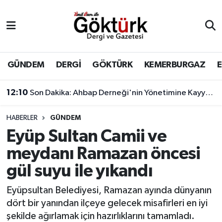
Anne Çocuk
Eyüpsultan Hava Durumu
BİLİM
Eyüpsultan Trafik Yoğunluk Haritası
GÜNDEM
DERGİ
GÖKTÜRK
KEMERBURGAZ
DERGİ
Süper Lig Puan Durumu ve Fikstür
12:10
Son Dakika: Ahbap Derneği'nin Yönetimine Kayyum Atandı
DÜNYA
Tüm Manşetler
HABERLER
GÜNDEM
Eyüp Sultan Camii ve
EĞİTİM
Son Dakika Haberleri
meydanı Ramazan öncesi
EKONOMİ
Haber Arşivi
gül suyu ile yıkandı
GÖKTÜRK
Eyüpsultan Belediyesi, Ramazan ayında dünyanın
dört bir yanından ilçeye gelecek misafirleri en iyi
GÜNDEM
şekilde ağırlamak için hazırlıklarını tamamladı.