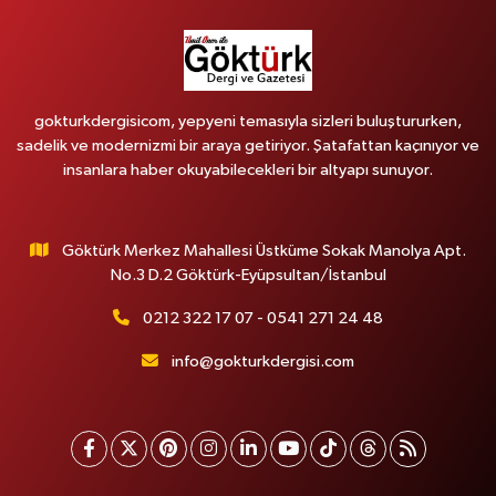
gokturkdergisicom, yepyeni temasıyla sizleri buluştururken,
sadelik ve modernizmi bir araya getiriyor. Şatafattan kaçınıyor ve
insanlara haber okuyabilecekleri bir altyapı sunuyor.
Göktürk Merkez Mahallesi Üstküme Sokak Manolya Apt.
No.3 D.2 Göktürk-Eyüpsultan/İstanbul
0212 322 17 07 - 0541 271 24 48
info@gokturkdergisi.com