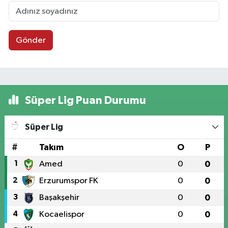
Gönder
Süper Lig Puan Durumu
Süper Lig
#
Takım
O
P
1
Amed
0
0
2
Erzurumspor FK
0
0
3
Başakşehir
0
0
4
Kocaelispor
0
0