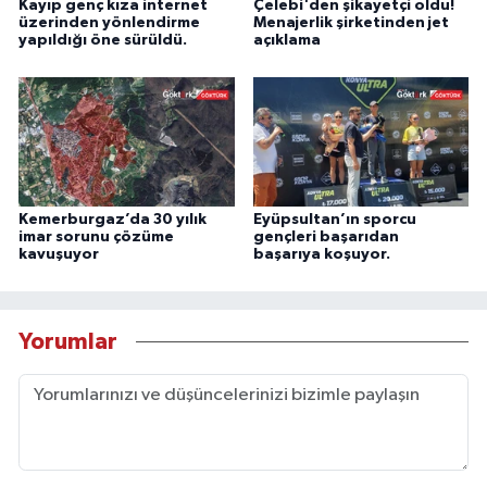
Kayıp genç kıza internet
Çelebi'den şikayetçi oldu!
üzerinden yönlendirme
Menajerlik şirketinden jet
yapıldığı öne sürüldü.
açıklama
Kemerburgaz’da 30 yılık
Eyüpsultan’ın sporcu
imar sorunu çözüme
gençleri başarıdan
kavuşuyor
başarıya koşuyor.
Yorumlar