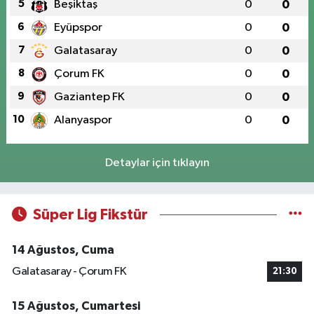
5
Beşiktaş
0
0
6
Eyüpspor
0
0
7
Galatasaray
0
0
8
Çorum FK
0
0
9
Gaziantep FK
0
0
10
Alanyaspor
0
0
Detaylar için tıklayın
Süper Lig Fikstür
14 Ağustos, Cuma
Galatasaray - Çorum FK
21:30
15 Ağustos, Cumartesi