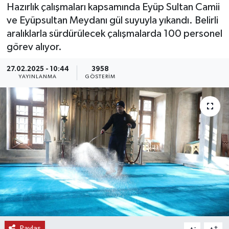
Hazırlık çalışmaları kapsamında Eyüp Sultan Camii
KEMERBURGAZ
ve Eyüpsultan Meydanı gül suyuyla yıkandı. Belirli
aralıklarla sürdürülecek çalışmalarda 100 personel
KÜLTÜR - SANAT
görev alıyor.
27.02.2025 - 10:44
3958
MAGAZİN
YAYINLANMA
GÖSTERIM
ÖZEL HABER
SAĞLIK
SPOR
TEKNOLOJİ
TİCARET
YAŞAM
Paylaş
-
+