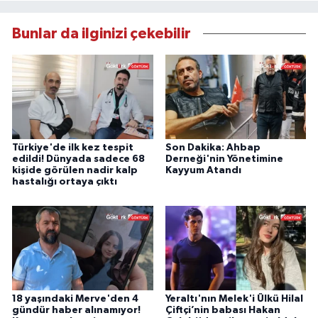
Bunlar da ilginizi çekebilir
Türkiye'de ilk kez tespit
Son Dakika: Ahbap
edildi! Dünyada sadece 68
Derneği'nin Yönetimine
kişide görülen nadir kalp
Kayyum Atandı
hastalığı ortaya çıktı
18 yaşındaki Merve'den 4
Yeraltı'nın Melek'i Ülkü Hilal
gündür haber alınamıyor!
Çiftçi’nin babası Hakan