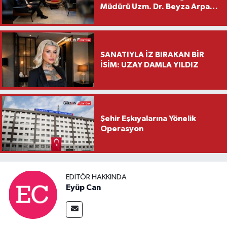
Müdürü Uzm. Dr. Beyza Arpacı
Saylar’dan Hayırlı Olsun
Ziyareti
SANATIYLA İZ BIRAKAN BİR
İSİM: UZAY DAMLA YILDIZ
Şehir Eşkıyalarına Yönelik
Operasyon
EDITÖR HAKKINDA
Eyüp Can