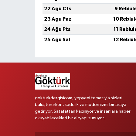
22 Ağu Cts
9 Rebiul
23 Ağu Paz
10 Rebiu
24 Ağu Pts
11 Rebiu
25 Ağu Sal
12 Rebiu
gokturkdergisicom, yepyeni temasıyla sizleri
buluştururken, sadelik ve modernizmi bir araya
getiriyor. Şatafattan kaçınıyor ve insanlara haber
okuyabilecekleri bir altyapı sunuyor.