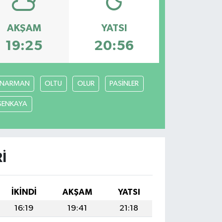
AKŞAM
YATSI
19:25
20:56
NARMAN
OLTU
OLUR
PASİNLER
ŞENKAYA
I
İKINDI
AKŞAM
YATSI
16:19
19:41
21:18