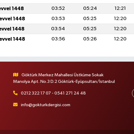
evvel 1448
03:52
05:24
12:21
levvel 1448
03:53
05:25
12:20
levvel 1448
03:54
05:25
12:20
levvel 1448
03:56
05:26
12:20
Göktürk Merkez Mahallesi Üstküme Sokak
Manolya Apt. No.3 D.2 Göktürk-Eyüpsultan/İstanbul
0212 322 17 07 - 0541 271 24 48
info@gokturkdergisi.com