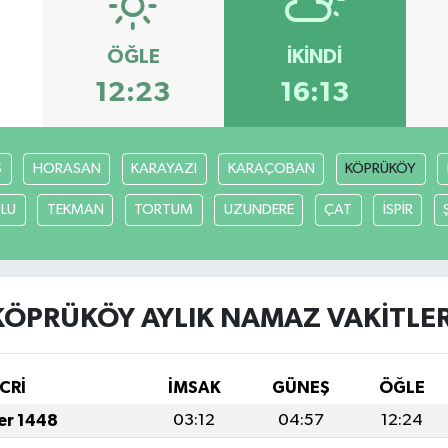
ÖĞLE
İKINDI
12:23
16:13
S
HORASAN
KARAYAZI
KARAÇOBAN
KÖPRÜKÖY
LU
TEKMAN
TORTUM
UZUNDERE
ÇAT
İSPİR
KÖPRÜKÖY AYLIK NAMAZ VAKITLER
CRİ
İMSAK
GÜNEŞ
ÖĞLE
fer 1448
03:12
04:57
12:24