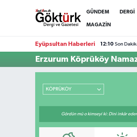
GÜNDEM
DERGİ
Anne Çocuk
Eyüpsultan Hava Durumu
MAGAZİN
BİLİM
Eyüpsultan Trafik Yoğunluk Haritası
Eyüpsultan Haberleri
12:10
Son Dakik
DERGİ
Süper Lig Puan Durumu ve Fikstür
Erzurum Köprüköy Namaz 
DÜNYA
Tüm Manşetler
EĞİTİM
Son Dakika Haberleri
KÖPRÜKÖY
EKONOMİ
Haber Arşivi
Gördün mü o kimseyi ki: Dini inkâr eder.
GÖKTÜRK
GÜNDEM