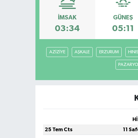
KEMERBURGAZ
İMSAK
GÜNEŞ
KÜLTÜR - SANAT
03:34
05:11
MAGAZİN
AZİZİYE
AŞKALE
ERZURUM
HINI
ÖZEL HABER
PAZARYO
SAĞLIK
SPOR
TEKNOLOJİ
Hİ
TİCARET
25 Tem Cts
11 Sa
YAŞAM