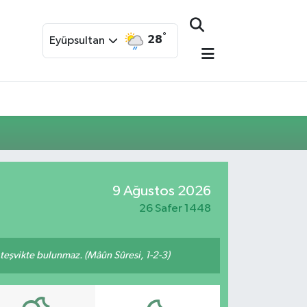
°
28
Eyüpsultan
9 Ağustos 2026
26 Safer 1448
n teşvikte bulunmaz. (Mâûn Sûresi, 1-2-3)