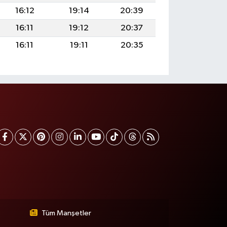
16:12
19:14
20:39
16:11
19:12
20:37
16:11
19:11
20:35
Tüm Manşetler