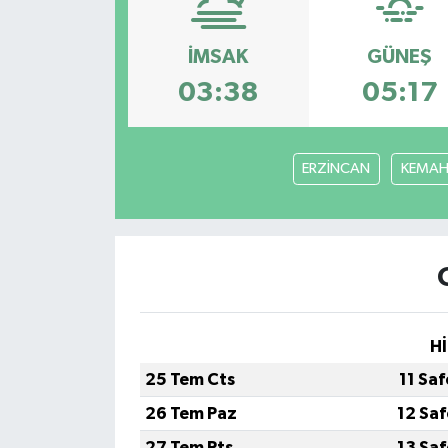
KEMERBURGAZ
İMSAK
GÜNEŞ
KÜLTÜR - SANAT
03:38
05:17
MAGAZİN
ERZİNCAN
KEMA
ÖZEL HABER
SAĞLIK
SPOR
TEKNOLOJİ
Hİ
25 Tem Cts
11 Sa
TİCARET
26 Tem Paz
12 Sa
YAŞAM
27 Tem Pts
13 Sa