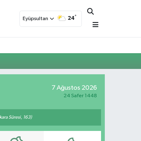
°
24
Eyüpsultan
7 Ağustos 2026
24 Safer 1448
akara Sûresi, 163)