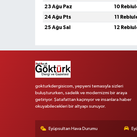
23 Ağu Paz
10 Rebiu
24 Ağu Pts
11 Rebiu
25 Ağu Sal
12 Rebiu
gokturkdergisicom, yepyeni temasıyla sizleri
buluştururken, sadelik ve modernizmi bir araya
getiriyor. Şatafattan kaçınıyor ve insanlara haber
okuyabilecekleri bir altyapı sunuyor.
Eyüpsultan Hava Durumu
Ey