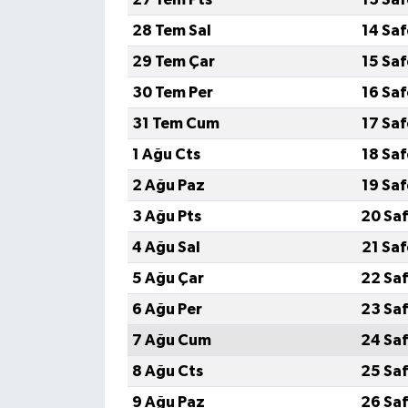
28 Tem Sal
14 Sa
29 Tem Çar
15 Sa
30 Tem Per
16 Sa
31 Tem Cum
17 Sa
1 Ağu Cts
18 Sa
2 Ağu Paz
19 Sa
3 Ağu Pts
20 Saf
4 Ağu Sal
21 Sa
5 Ağu Çar
22 Saf
6 Ağu Per
23 Saf
7 Ağu Cum
24 Saf
8 Ağu Cts
25 Saf
9 Ağu Paz
26 Saf