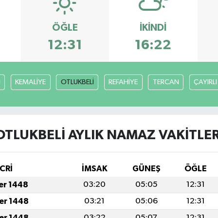
ÖĞLE
İKINDI
12:31
16:22
H
KEMALİYE
OTLUKBELİ
REFAHİYE
TERCAN
ÇAYIRLI
OTLUKBELİ AYLIK NAMAZ VAKITLER
CRİ
İMSAK
GÜNEŞ
ÖĞLE
fer 1448
03:20
05:05
12:31
fer 1448
03:21
05:06
12:31
fer 1448
03:22
05:07
12:31