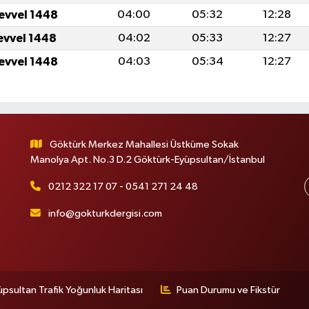
levvel 1448
04:00
05:32
12:28
levvel 1448
04:02
05:33
12:27
levvel 1448
04:03
05:34
12:27
Göktürk Merkez Mahallesi Üstküme Sokak
Manolya Apt. No.3 D.2 Göktürk-Eyüpsultan/İstanbul
0212 322 17 07 - 0541 271 24 48
info@gokturkdergisi.com
üpsultan Trafik Yoğunluk Haritası
Puan Durumu ve Fikstür