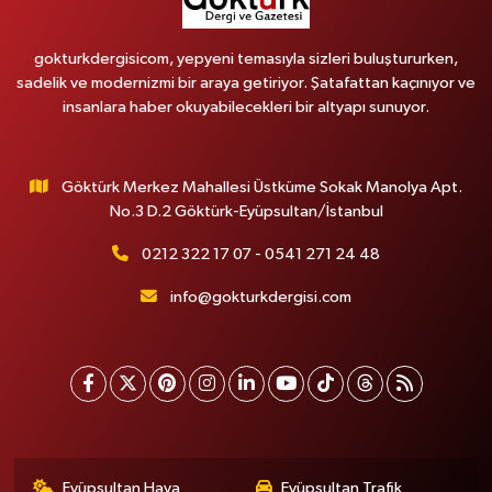
gokturkdergisicom, yepyeni temasıyla sizleri buluştururken,
sadelik ve modernizmi bir araya getiriyor. Şatafattan kaçınıyor ve
insanlara haber okuyabilecekleri bir altyapı sunuyor.
Göktürk Merkez Mahallesi Üstküme Sokak Manolya Apt.
No.3 D.2 Göktürk-Eyüpsultan/İstanbul
0212 322 17 07 - 0541 271 24 48
info@gokturkdergisi.com
Eyüpsultan Hava
Eyüpsultan Trafik