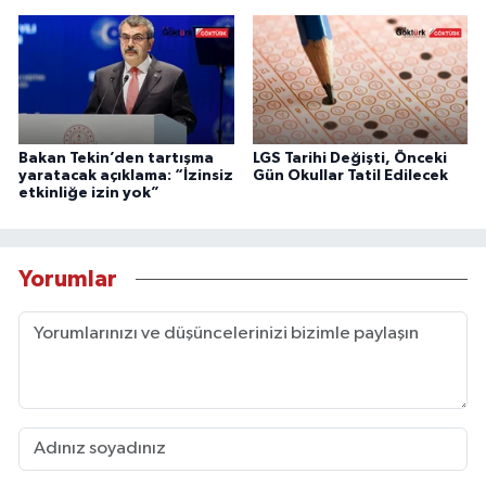
Bakan Tekin’den tartışma
LGS Tarihi Değişti, Önceki
yaratacak açıklama: “İzinsiz
Gün Okullar Tatil Edilecek
etkinliğe izin yok”
Yorumlar