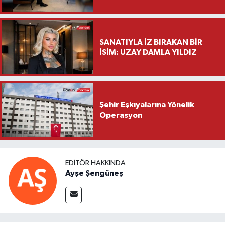
Saylar’dan Hayırlı Olsun
Ziyareti
SANATIYLA İZ BIRAKAN BİR
İSİM: UZAY DAMLA YILDIZ
Şehir Eşkıyalarına Yönelik
Operasyon
EDITÖR HAKKINDA
Ayşe Şengüneş