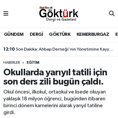
Anne Çocuk
Eyüpsultan Hava Durumu
BİLİM
Eyüpsultan Trafik Yoğunluk Haritası
GÜNDEM
DERGİ
GÖKTÜRK
KEMERBURGAZ
DERGİ
Süper Lig Puan Durumu ve Fikstür
12:10
Son Dakika: Ahbap Derneği'nin Yönetimine Kayyum Atandı
DÜNYA
Tüm Manşetler
HABERLER
EĞİTİM
Okullarda yarıyıl tatili için
EĞİTİM
Son Dakika Haberleri
son ders zili bugün çaldı.
EKONOMİ
Haber Arşivi
Okul öncesi, ilkokul, ortaokul ve lisede okuyan
yaklaşık 18 milyon öğrenci, bugünden itibaren
GÖKTÜRK
birinci dönem karnelerini alarak yarıyıl tatiline
girdi.
GÜNDEM