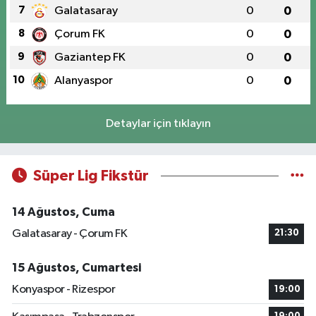
7
Galatasaray
0
0
8
Çorum FK
0
0
9
Gaziantep FK
0
0
10
Alanyaspor
0
0
Detaylar için tıklayın
Süper Lig Fikstür
14 Ağustos, Cuma
Galatasaray - Çorum FK
21:30
15 Ağustos, Cumartesi
Konyaspor - Rizespor
19:00