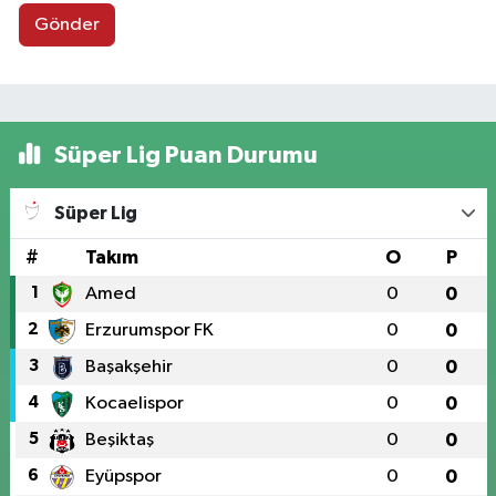
Gönder
Süper Lig Puan Durumu
Süper Lig
#
Takım
O
P
1
Amed
0
0
2
Erzurumspor FK
0
0
3
Başakşehir
0
0
4
Kocaelispor
0
0
5
Beşiktaş
0
0
6
Eyüpspor
0
0