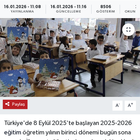
16.01.2026 - 11:08
16.01.2026 - 11:16
8506
2 
KEMERBURGAZ
YAYINLANMA
GÜNCELLEME
GÖSTERIM
OKUNMA
KÜLTÜR - SANAT
MAGAZİN
ÖZEL HABER
SAĞLIK
SPOR
Paylaş
-
+
A
A
TEKNOLOJİ
Türkiye'de 8 Eylül 2025'te başlayan 2025-2026
TİCARET
eğitim
öğretim yılının birinci dönemi bugün sona
YAŞAM