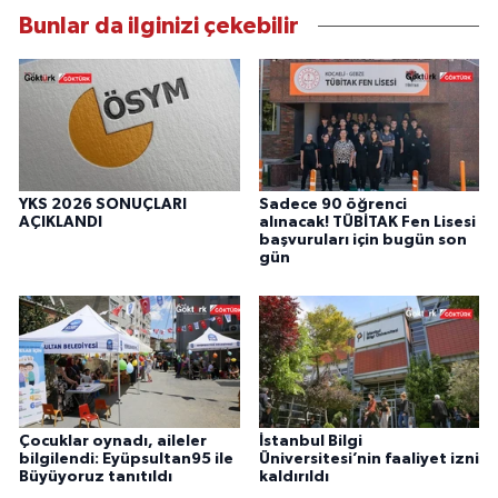
Bunlar da ilginizi çekebilir
YKS 2026 SONUÇLARI
Sadece 90 öğrenci
AÇIKLANDI
alınacak! TÜBİTAK Fen Lisesi
başvuruları için bugün son
gün
Çocuklar oynadı, aileler
İstanbul Bilgi
bilgilendi: Eyüpsultan95 ile
Üniversitesi’nin faaliyet izni
Büyüyoruz tanıtıldı
kaldırıldı