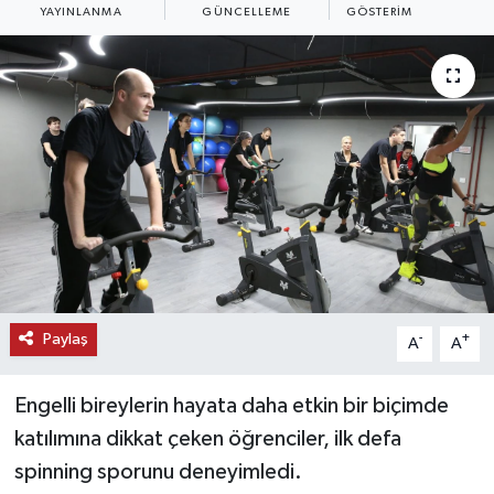
YAYINLANMA
GÜNCELLEME
GÖSTERIM
KEMERBURGAZ
KÜLTÜR - SANAT
MAGAZİN
ÖZEL HABER
SAĞLIK
SPOR
Paylaş
-
+
A
A
TEKNOLOJİ
Engelli bireylerin hayata daha etkin bir biçimde
TİCARET
katılımına dikkat çeken öğrenciler, ilk defa
spinning sporunu deneyimledi.
YAŞAM