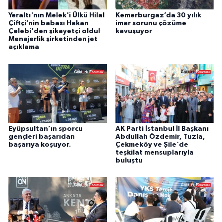
Yeraltı'nın Melek'i Ülkü Hilal
Kemerburgaz’da 30 yılık
Çiftçi’nin babası Hakan
imar sorunu çözüme
Çelebi'den şikayetçi oldu!
kavuşuyor
Menajerlik şirketinden jet
açıklama
Eyüpsultan’ın sporcu
AK Parti İstanbul İl Başkanı
gençleri başarıdan
Abdullah Özdemir, Tuzla,
başarıya koşuyor.
Çekmeköy ve Şile'de
teşkilat mensuplarıyla
buluştu