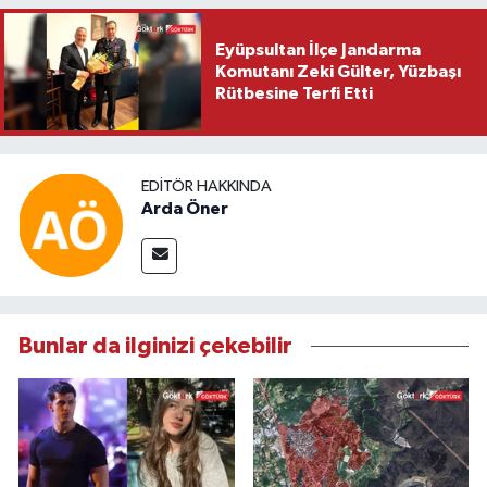
Eyüpsultan İlçe Jandarma
Komutanı Zeki Gülter, Yüzbaşı
Rütbesine Terfi Etti
EDITÖR HAKKINDA
Arda Öner
Bunlar da ilginizi çekebilir