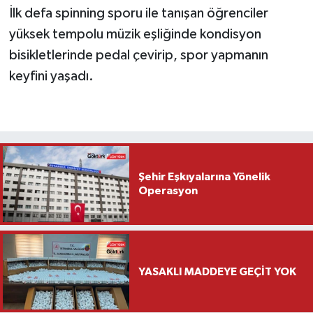
İlk defa spinning sporu ile tanışan öğrenciler
yüksek tempolu müzik eşliğinde kondisyon
bisikletlerinde pedal çevirip, spor yapmanın
keyfini yaşadı.
Şehir Eşkıyalarına Yönelik
Operasyon
YASAKLI MADDEYE GEÇİT YOK