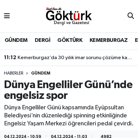
Anne Çocuk
Eyüpsultan Hava Durumu
BİLİM
Eyüpsultan Trafik Yoğunluk Haritası
GÜNDEM
DERGİ
GÖKTÜRK
KEMERBURGAZ
DERGİ
Süper Lig Puan Durumu ve Fikstür
11:12
Kemerburgaz’da 30 yılık imar sorunu çözüme kavuşuyor
DÜNYA
Tüm Manşetler
HABERLER
GÜNDEM
Dünya Engelliler Günü’nde
EĞİTİM
Son Dakika Haberleri
engelsiz spor
EKONOMİ
Haber Arşivi
Dünya Engelliler Günü kapsamında Eyüpsultan
Belediyesi’nin düzenlediği spinning etkinliğinde
GÖKTÜRK
Engelsiz Yaşam Merkezi öğrencileri pedal çevirdi.
GÜNDEM
04.12.2024 - 10:59
04.12.2024 - 11:03
4982