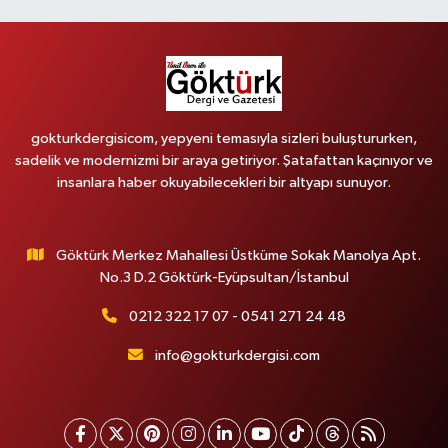
gokturkdergisicom, yepyeni temasıyla sizleri buluştururken,
sadelik ve modernizmi bir araya getiriyor. Şatafattan kaçınıyor ve
insanlara haber okuyabilecekleri bir altyapı sunuyor.
Göktürk Merkez Mahallesi Üstküme Sokak Manolya Apt.
No.3 D.2 Göktürk-Eyüpsultan/İstanbul
0212 322 17 07 - 0541 271 24 48
info@gokturkdergisi.com