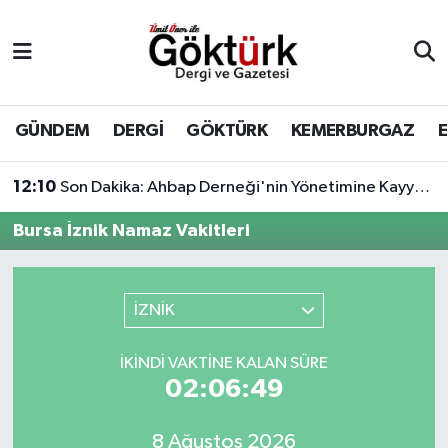
Anne Çocuk
Eyüpsultan Hava Durumu
BİLİM
Eyüpsultan Trafik Yoğunluk Haritası
GÜNDEM
DERGİ
GÖKTÜRK
KEMERBURGAZ
DERGİ
Süper Lig Puan Durumu ve Fikstür
12:10
Son Dakika: Ahbap Derneği'nin Yönetimine Kayyum Atandı
DÜNYA
Tüm Manşetler
Bursa İznik Namaz Vakitleri
EĞİTİM
Son Dakika Haberleri
İZNİK
EKONOMİ
Haber Arşivi
İKINDI VAKTINE KALAN SÜRE
GÖKTÜRK
02:06:49
GÜNDEM
8 Ağustos 2026