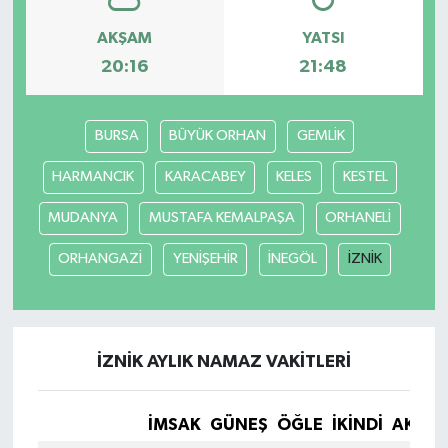
AKŞAM
YATSI
20:16
21:48
BURSA
BÜYÜK ORHAN
GEMLİK
HARMANCIK
KARACABEY
KELES
KESTEL
MUDANYA
MUSTAFA KEMALPAŞA
ORHANELİ
ORHANGAZİ
YENİŞEHİR
İNEGÖL
İZNİK
İZNİK AYLIK NAMAZ VAKITLERI
İMSAK
GÜNEŞ
ÖĞLE
İKINDI
AKŞA