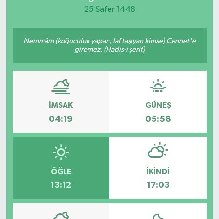
25 Safer 1448
KEMERBURGAZ
Nemmâm (koğuculuk yapan, laf taşıyan kimse) Cennet'e
KÜLTÜR - SANAT
giremez. (Hadis-i şerif)
MAGAZİN
ÖZEL HABER
İMSAK
GÜNEŞ
SAĞLIK
04:19
05:58
SPOR
TEKNOLOJİ
ÖĞLE
İKINDI
13:12
17:03
TİCARET
YAŞAM