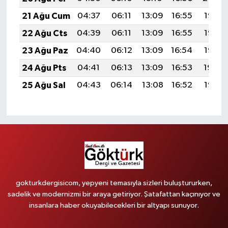
21 Ağu Cum
04:37
06:11
13:09
16:55
19:58
22 Ağu Cts
04:39
06:11
13:09
16:55
19:57
23 Ağu Paz
04:40
06:12
13:09
16:54
19:55
24 Ağu Pts
04:41
06:13
13:09
16:53
19:54
25 Ağu Sal
04:43
06:14
13:08
16:52
19:52
gokturkdergisicom, yepyeni temasıyla sizleri buluştururken,
sadelik ve modernizmi bir araya getiriyor. Şatafattan kaçınıyor ve
insanlara haber okuyabilecekleri bir altyapı sunuyor.