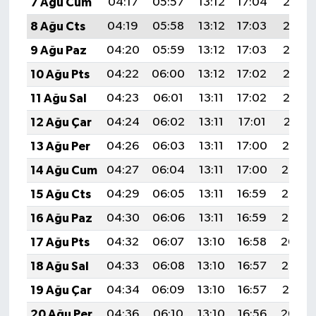
7 Ağu Cum
04:17
05:57
13:12
17:04
20:17
8 Ağu Cts
04:19
05:58
13:12
17:03
20:16
9 Ağu Paz
04:20
05:59
13:12
17:03
20:15
10 Ağu Pts
04:22
06:00
13:12
17:02
20:13
11 Ağu Sal
04:23
06:01
13:11
17:02
20:12
12 Ağu Çar
04:24
06:02
13:11
17:01
20:11
13 Ağu Per
04:26
06:03
13:11
17:00
20:10
14 Ağu Cum
04:27
06:04
13:11
17:00
20:08
15 Ağu Cts
04:29
06:05
13:11
16:59
20:07
16 Ağu Paz
04:30
06:06
13:11
16:59
20:05
17 Ağu Pts
04:32
06:07
13:10
16:58
20:04
18 Ağu Sal
04:33
06:08
13:10
16:57
20:03
19 Ağu Çar
04:34
06:09
13:10
16:57
20:01
20 Ağu Per
04:36
06:10
13:10
16:56
20:00