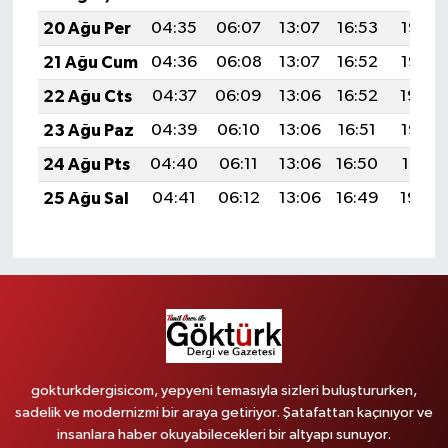
20 Ağu Per
04:35
06:07
13:07
16:53
19:57
21 Ağu Cum
04:36
06:08
13:07
16:52
19:55
22 Ağu Cts
04:37
06:09
13:06
16:52
19:54
23 Ağu Paz
04:39
06:10
13:06
16:51
19:52
24 Ağu Pts
04:40
06:11
13:06
16:50
19:51
25 Ağu Sal
04:41
06:12
13:06
16:49
19:49
gokturkdergisicom, yepyeni temasıyla sizleri buluştururken,
sadelik ve modernizmi bir araya getiriyor. Şatafattan kaçınıyor ve
insanlara haber okuyabilecekleri bir altyapı sunuyor.