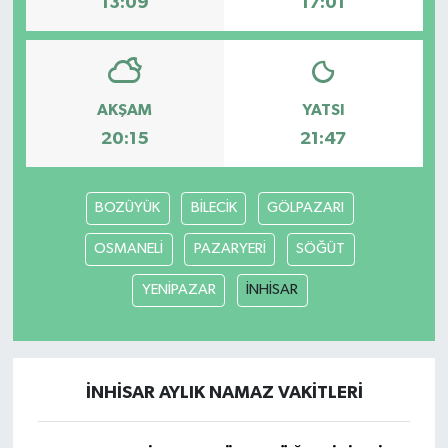
13:09
17:01
AKŞAM
YATSI
20:15
21:47
BOZÜYÜK
BİLECİK
GÖLPAZARI
OSMANELİ
PAZARYERİ
SÖĞÜT
YENİPAZAR
İNHİSAR
İNHİSAR AYLIK NAMAZ VAKITLERI