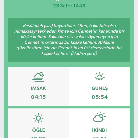
23 Safer 1448
KEMERBURGAZ
Resûlullah (sav) buyurdular: "Ben, haklı bile olsa
KÜLTÜR - SANAT
münakaşayı terk eden kimse için Cennet'in kenarında bir
köşke kefilim. Şaka bile olsa yalan söylemeyen için
MAGAZİN
Cennet'in ortasında bir köşke kefilim. Ahlâkını
güzelleştiren için de Cennet'in en üst derecesinde bir
köşke kefilim." (Hadis-i şerif)
ÖZEL HABER
SAĞLIK
İMSAK
GÜNEŞ
SPOR
04:15
05:54
TEKNOLOJİ
TİCARET
ÖĞLE
İKINDI
YAŞAM