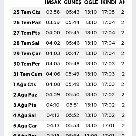
İMSAK
GÜNEŞ
ÖĞLE
İKINDI
AKŞA
25 Tem Cts
03:58
05:43
13:10
17:05
20:27
26 Tem Paz
03:59
05:44
13:10
17:04
20:26
27 Tem Pts
04:00
05:45
13:10
17:04
20:25
28 Tem Sal
04:02
05:46
13:10
17:04
20:24
29 Tem Çar
04:03
05:47
13:10
17:04
20:23
30 Tem Per
04:05
05:48
13:10
17:03
20:22
31 Tem Cum
04:06
05:49
13:10
17:03
20:21
1 Ağu Cts
04:08
05:49
13:10
17:03
20:20
2 Ağu Paz
04:09
05:50
13:10
17:02
20:19
3 Ağu Pts
04:10
05:51
13:10
17:02
20:18
4 Ağu Sal
04:12
05:52
13:10
17:02
20:17
5 Ağu Çar
04:13
05:53
13:10
17:01
20:16