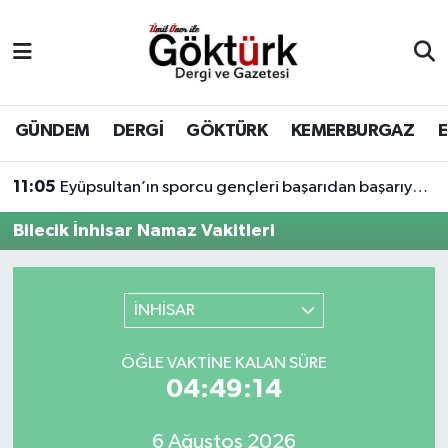
Anne Çocuk
Eyüpsultan Hava Durumu
BİLİM
Eyüpsultan Trafik Yoğunluk Haritası
GÜNDEM
DERGİ
GÖKTÜRK
KEMERBURGAZ
DERGİ
Süper Lig Puan Durumu ve Fikstür
11:05
Eyüpsultan’ın sporcu gençleri başarıdan başarıya koşuyor.
DÜNYA
Tüm Manşetler
Bilecik İnhisar Namaz Vakitleri
EĞİTİM
Son Dakika Haberleri
İNHİSAR
EKONOMİ
Haber Arşivi
ÖĞLE VAKTINE KALAN SÜRE
GÖKTÜRK
04:49:14
GÜNDEM
6 Ağustos 2026