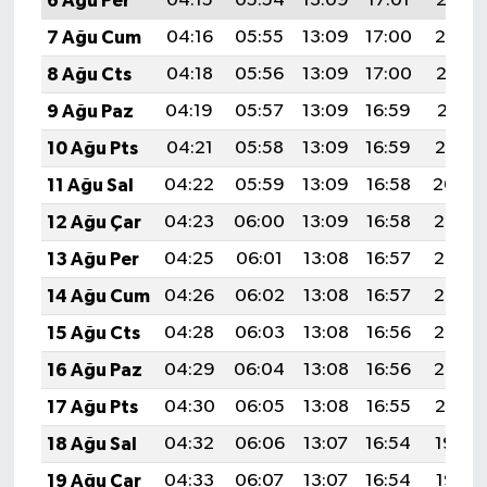
6 Ağu Per
04:15
05:54
13:09
17:01
20:15
7 Ağu Cum
04:16
05:55
13:09
17:00
20:14
8 Ağu Cts
04:18
05:56
13:09
17:00
20:12
9 Ağu Paz
04:19
05:57
13:09
16:59
20:11
10 Ağu Pts
04:21
05:58
13:09
16:59
20:10
11 Ağu Sal
04:22
05:59
13:09
16:58
20:09
12 Ağu Çar
04:23
06:00
13:09
16:58
20:07
13 Ağu Per
04:25
06:01
13:08
16:57
20:06
14 Ağu Cum
04:26
06:02
13:08
16:57
20:05
15 Ağu Cts
04:28
06:03
13:08
16:56
20:03
16 Ağu Paz
04:29
06:04
13:08
16:56
20:02
17 Ağu Pts
04:30
06:05
13:08
16:55
20:01
18 Ağu Sal
04:32
06:06
13:07
16:54
19:59
19 Ağu Çar
04:33
06:07
13:07
16:54
19:58