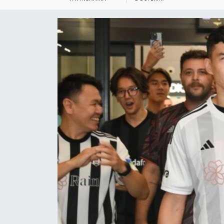
KEMERBURGAZ
KÜLTÜR - SANAT
MAGAZİN
ÖZEL HABER
SAĞLIK
SPOR
TEKNOLOJİ
TİCARET
YAŞAM