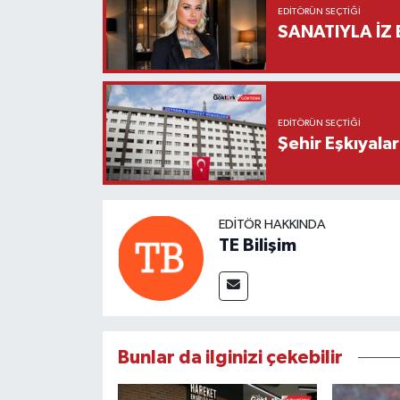
EDITÖRÜN SEÇTIĞI
SANATIYLA İZ 
EDITÖRÜN SEÇTIĞI
Şehir Eşkıyala
EDITÖR HAKKINDA
TE Bilişim
Bunlar da ilginizi çekebilir