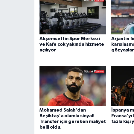
Akşemsettin Spor Merkezi
Arjantin f
ve Kafe çok yakında hizmete
karşılaşm
açılıyor
gözyaşlar
Mohamed Salah'dan
İspanya m
Beşiktaş'a olumlu sinyal!
Fransa'yı 
Transfer için gereken maliyet
fazla kişi
belli oldu.