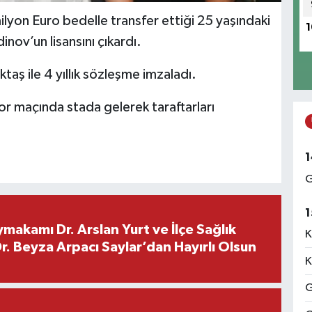
yon Euro bedelle transfer ettiği 25 yaşındaki
1
nov’un lisansını çıkardı.
taş ile 4 yıllık sözleşme imzaladı.
 maçında stada gelerek taraftarları
1
G
1
makamı Dr. Arslan Yurt ve İlçe Sağlık
K
. Beyza Arpacı Saylar’dan Hayırlı Olsun
K
G