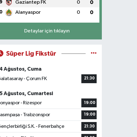
9
Gaziantep FK
0
0
0
Alanyaspor
0
0
Detaylar için tıklayın
Süper Lig Fikstür
4 Ağustos, Cuma
alatasaray - Çorum FK
21:30
5 Ağustos, Cumartesi
onyaspor - Rizespor
19:00
asımpaşa - Trabzonspor
19:00
ençlerbirliği S.K. - Fenerbahçe
21:30