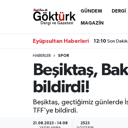
GÜNDEM
DERGİ
Anne Çocuk
Eyüpsultan Hava Durumu
MAGAZİN
BİLİM
Eyüpsultan Trafik Yoğunluk Haritası
Eyüpsultan Haberleri
12:10
Son Dakik
DERGİ
Süper Lig Puan Durumu ve Fikstür
HABERLER
SPOR
Beşiktaş, Ba
DÜNYA
Tüm Manşetler
EĞİTİM
Son Dakika Haberleri
bildirdi!
EKONOMİ
Haber Arşivi
Beşiktaş, geçtiğimiz günlerde İ
GÖKTÜRK
TFF'ye bildirdi.
GÜNDEM
21.08.2023 - 14:08
2523
YAYINLANMA
GÖSTERIM