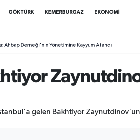
GÖKTÜRK
KEMERBURGAZ
EKONOMİ
a: Ahbap Derneği'nin Yönetimine Kayyum Atandı
khtiyor Zaynutdin
stanbul'a gelen Bakhtiyor Zaynutdinov'un s