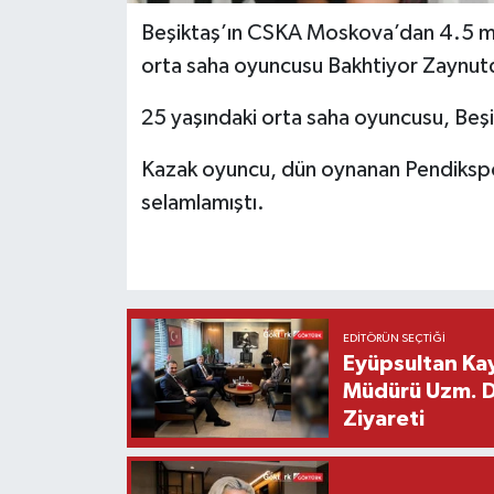
Beşiktaş’ın CSKA Moskova’dan 4.5 mil
orta saha oyuncusu Bakhtiyor Zaynutdi
25 yaşındaki orta saha oyuncusu, Beşik
Kazak oyuncu, dün oynanan Pendikspor
selamlamıştı.
EDITÖRÜN SEÇTIĞI
Eyüpsultan Kay
Müdürü Uzm. Dr
Ziyareti