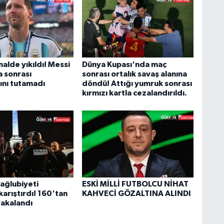
inalde yıkıldı! Messi
Dünya Kupası'nda maç
a sonrası
sonrası ortalık savaş alanına
ını tutamadı
döndü! Attığı yumruk sonrası
kırmızı kartla cezalandırıldı.
ağlubiyeti
ESKİ MİLLİ FUTBOLCU NİHAT
karıştırdı! 160'tan
KAHVECİ GÖZALTINA ALINDI
 yakalandı