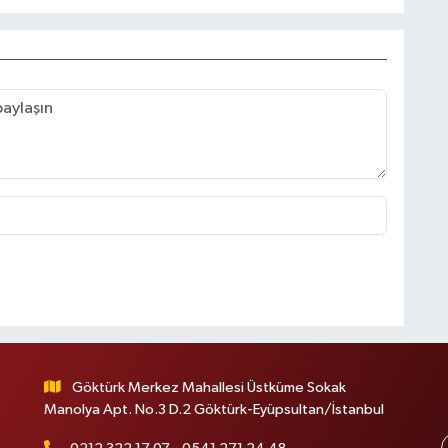
Göktürk Merkez Mahallesi Üstküme Sokak
Manolya Apt. No.3 D.2 Göktürk-Eyüpsultan/İstanbul