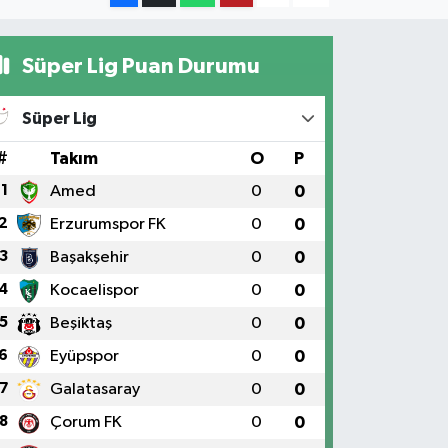
Süper Lig Puan Durumu
Süper Lig
#
Takım
O
P
1
Amed
0
0
2
Erzurumspor FK
0
0
3
Başakşehir
0
0
4
Kocaelispor
0
0
5
Beşiktaş
0
0
6
Eyüpspor
0
0
7
Galatasaray
0
0
8
Çorum FK
0
0