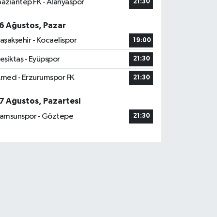
aziantep FK - Alanyaspor
21:30
6 Ağustos, Pazar
aşakşehir - Kocaelispor
19:00
eşiktaş - Eyüpspor
21:30
med - Erzurumspor FK
21:30
7 Ağustos, Pazartesi
amsunspor - Göztepe
21:30