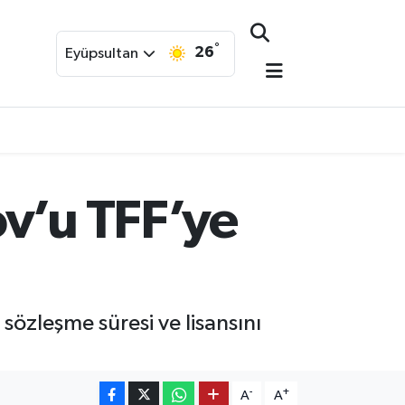
°
26
Eyüpsultan
ov’u TFF’ye
özleşme süresi ve lisansını
-
+
A
A