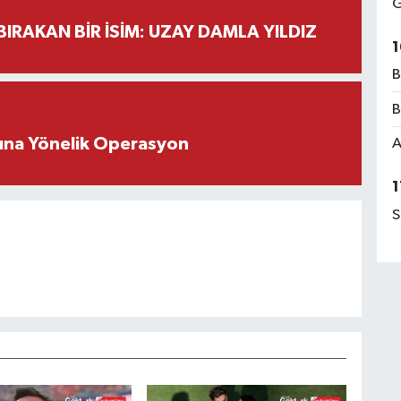
G
BIRAKAN BİR İSİM: UZAY DAMLA YILDIZ
1
B
B
rına Yönelik Operasyon
A
1
S