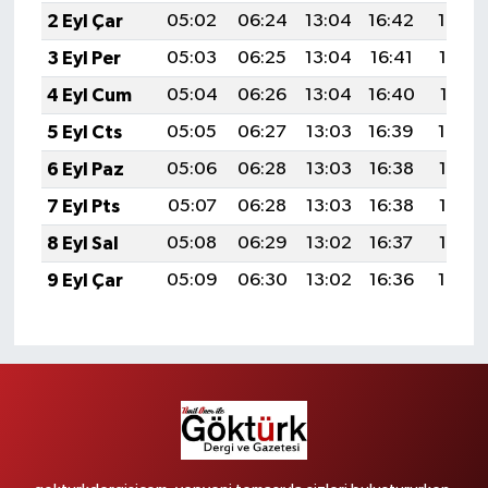
2 Eyl Çar
05:02
06:24
13:04
16:42
19:34
3 Eyl Per
05:03
06:25
13:04
16:41
19:33
4 Eyl Cum
05:04
06:26
13:04
16:40
19:31
5 Eyl Cts
05:05
06:27
13:03
16:39
19:30
6 Eyl Paz
05:06
06:28
13:03
16:38
19:28
7 Eyl Pts
05:07
06:28
13:03
16:38
19:27
8 Eyl Sal
05:08
06:29
13:02
16:37
19:25
9 Eyl Çar
05:09
06:30
13:02
16:36
19:24