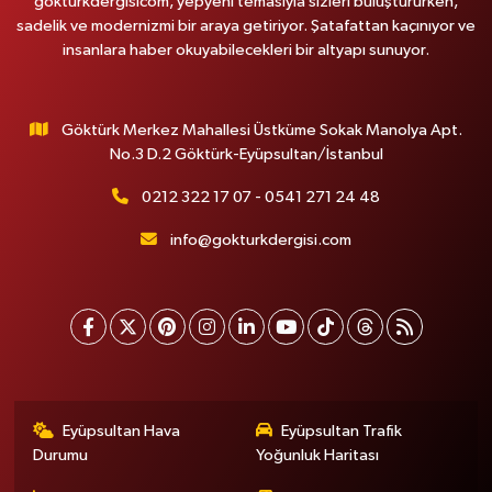
gokturkdergisicom, yepyeni temasıyla sizleri buluştururken,
sadelik ve modernizmi bir araya getiriyor. Şatafattan kaçınıyor ve
insanlara haber okuyabilecekleri bir altyapı sunuyor.
Göktürk Merkez Mahallesi Üstküme Sokak Manolya Apt.
No.3 D.2 Göktürk-Eyüpsultan/İstanbul
0212 322 17 07 - 0541 271 24 48
info@gokturkdergisi.com
Eyüpsultan Hava
Eyüpsultan Trafik
Durumu
Yoğunluk Haritası