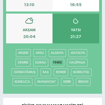
13:10
16:55
AKŞAM
YATSI
20:04
21:27
AKSEKİ
AKSU
ALANYA
ANTALYA
DEMRE
ELMALI
FİNİKE
GAZİPAŞA
GÜNDOĞMUŞ
KAŞ
KEMER
KORKUTELİ
KUMLUCA
MANAVGAT
SERİK
İBRADI