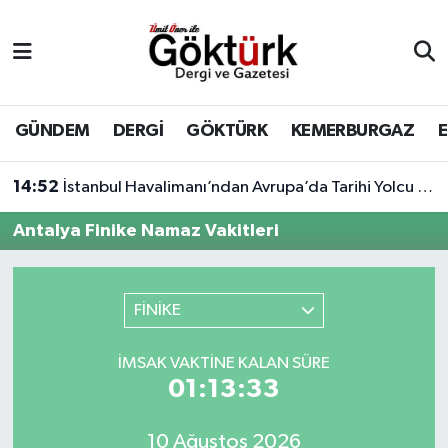
Anne Çocuk
Eyüpsultan Hava Durumu
BİLİM
Eyüpsultan Trafik Yoğunluk Haritası
GÜNDEM
DERGİ
GÖKTÜRK
KEMERBURGAZ
DERGİ
Süper Lig Puan Durumu ve Fikstür
14:52
İstanbul Havalimanı’ndan Avrupa’da Tarihi Yolcu Rekoru
DÜNYA
Tüm Manşetler
Antalya Finike Namaz Vakitleri
EĞİTİM
Son Dakika Haberleri
FİNİKE
EKONOMİ
Haber Arşivi
İMSAK VAKTINE KALAN SÜRE
GÖKTÜRK
01:13:33
GÜNDEM
10 Ağustos 2026