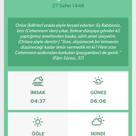
27 Safer 1448
KEMERBURGAZ
Onlar (kâfirler) orada şöyle feryad ederler: Ey Rabbimiz,
KÜLTÜR - SANAT
bizi (Cehennem'den) çıkar, (tekrar dünyaya gönder ki)
yaptığımız amellerden başka; sâlih amel işleyelim.
MAGAZİN
(Onlara şöyle denilir:) "Size, düşünecek bir kimsenin
düşüneceği kadar ömür vermedik mi ki? Hem size
Cehennem azâbından korkutan (peygamber) de geldi."
ÖZEL HABER
(Fâtır Sûresi, 37)
SAĞLIK
SPOR
İMSAK
GÜNEŞ
04:37
06:06
TEKNOLOJİ
TİCARET
ÖĞLE
İKINDI
YAŞAM