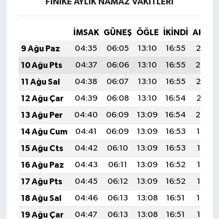
FİNİKE AYLIK NAMAZ VAKITLERI
İMSAK
GÜNEŞ
ÖĞLE
İKINDI
AKŞA
9 Ağu Paz
04:35
06:05
13:10
16:55
20:05
10 Ağu Pts
04:37
06:06
13:10
16:55
20:04
11 Ağu Sal
04:38
06:07
13:10
16:55
20:03
12 Ağu Çar
04:39
06:08
13:10
16:54
20:01
13 Ağu Per
04:40
06:09
13:09
16:54
20:00
14 Ağu Cum
04:41
06:09
13:09
16:53
19:59
15 Ağu Cts
04:42
06:10
13:09
16:53
19:58
16 Ağu Paz
04:43
06:11
13:09
16:52
19:57
17 Ağu Pts
04:45
06:12
13:09
16:52
19:56
18 Ağu Sal
04:46
06:13
13:08
16:51
19:54
19 Ağu Çar
04:47
06:13
13:08
16:51
19:53