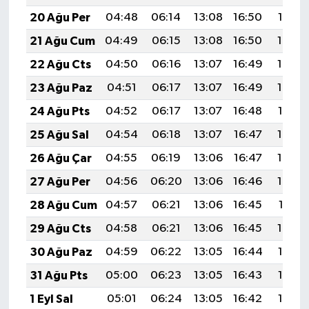
20 Ağu Per
04:48
06:14
13:08
16:50
19:52
21 Ağu Cum
04:49
06:15
13:08
16:50
19:50
22 Ağu Cts
04:50
06:16
13:07
16:49
19:49
23 Ağu Paz
04:51
06:17
13:07
16:49
19:48
24 Ağu Pts
04:52
06:17
13:07
16:48
19:47
25 Ağu Sal
04:54
06:18
13:07
16:47
19:45
26 Ağu Çar
04:55
06:19
13:06
16:47
19:44
27 Ağu Per
04:56
06:20
13:06
16:46
19:43
28 Ağu Cum
04:57
06:21
13:06
16:45
19:41
29 Ağu Cts
04:58
06:21
13:06
16:45
19:40
30 Ağu Paz
04:59
06:22
13:05
16:44
19:38
31 Ağu Pts
05:00
06:23
13:05
16:43
19:37
1 Eyl Sal
05:01
06:24
13:05
16:42
19:36