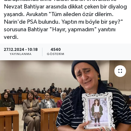
Nevzat Bahtiyar arasında dikkat çeken bir diyalog
KEMERBURGAZ
yaşandı. Avukatın "Tüm aileden özür dilerim.
Narin'de PSA bulundu. Yaptın mı böyle bir şey?"
KÜLTÜR - SANAT
sorusuna Bahtiyar "Hayır, yapmadım" yanıtını
verdi.
MAGAZİN
27.12.2024 - 10:18
4540
YAYINLANMA
GÖSTERIM
ÖZEL HABER
SAĞLIK
SPOR
TEKNOLOJİ
TİCARET
YAŞAM