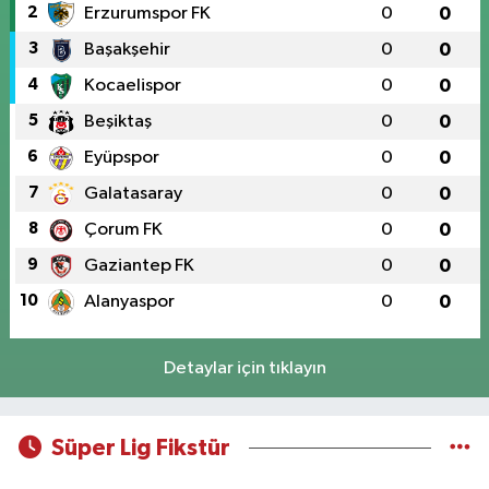
2
Erzurumspor FK
0
0
3
Başakşehir
0
0
4
Kocaelispor
0
0
5
Beşiktaş
0
0
6
Eyüpspor
0
0
7
Galatasaray
0
0
8
Çorum FK
0
0
9
Gaziantep FK
0
0
10
Alanyaspor
0
0
Detaylar için tıklayın
Süper Lig Fikstür