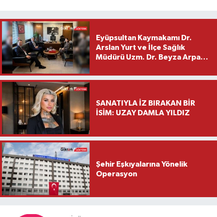
Eyüpsultan Kaymakamı Dr.
Arslan Yurt ve İlçe Sağlık
Müdürü Uzm. Dr. Beyza Arpacı
Saylar’dan Hayırlı Olsun
Ziyareti
SANATIYLA İZ BIRAKAN BİR
İSİM: UZAY DAMLA YILDIZ
Şehir Eşkıyalarına Yönelik
Operasyon