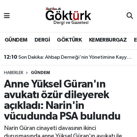
Anne Çocuk
Eyüpsultan Hava Durumu
BİLİM
Eyüpsultan Trafik Yoğunluk Haritası
GÜNDEM
DERGİ
GÖKTÜRK
KEMERBURGAZ
DERGİ
Süper Lig Puan Durumu ve Fikstür
12:10
Son Dakika: Ahbap Derneği'nin Yönetimine Kayyum Atandı
DÜNYA
Tüm Manşetler
HABERLER
GÜNDEM
Anne Yüksel Güran'ın
EĞİTİM
Son Dakika Haberleri
avukatı özür dileyerek
EKONOMİ
Haber Arşivi
açıkladı: Narin'in
vücudunda PSA bulundu
GÖKTÜRK
Narin Güran cinayeti davasının ikinci
GÜNDEM
duruşmasında anne Yüksel Güran'ın avukatı ile