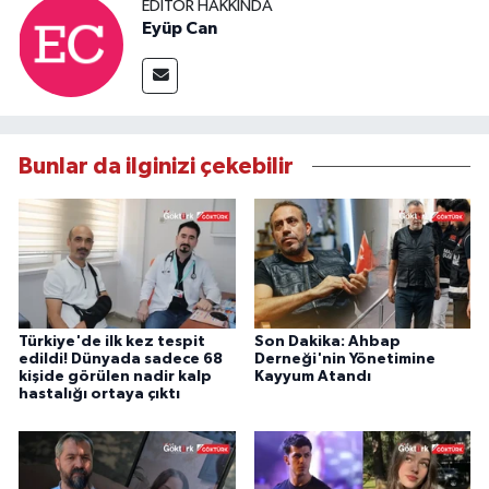
EDITÖR HAKKINDA
Eyüp Can
Bunlar da ilginizi çekebilir
Türkiye'de ilk kez tespit
Son Dakika: Ahbap
edildi! Dünyada sadece 68
Derneği'nin Yönetimine
kişide görülen nadir kalp
Kayyum Atandı
hastalığı ortaya çıktı