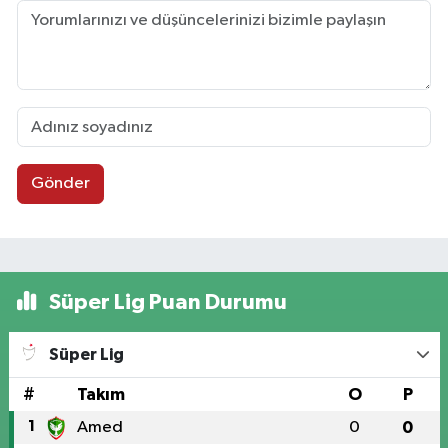
Gönder
Süper Lig Puan Durumu
Süper Lig
#
Takım
O
P
1
Amed
0
0