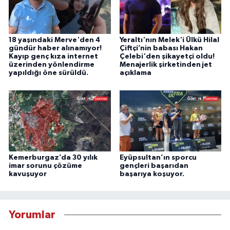
18 yaşındaki Merve'den 4
Yeraltı'nın Melek'i Ülkü Hilal
gündür haber alınamıyor!
Çiftçi’nin babası Hakan
Kayıp genç kıza internet
Çelebi'den şikayetçi oldu!
üzerinden yönlendirme
Menajerlik şirketinden jet
yapıldığı öne sürüldü.
açıklama
Kemerburgaz’da 30 yılık
Eyüpsultan’ın sporcu
imar sorunu çözüme
gençleri başarıdan
kavuşuyor
başarıya koşuyor.
Yorumlar