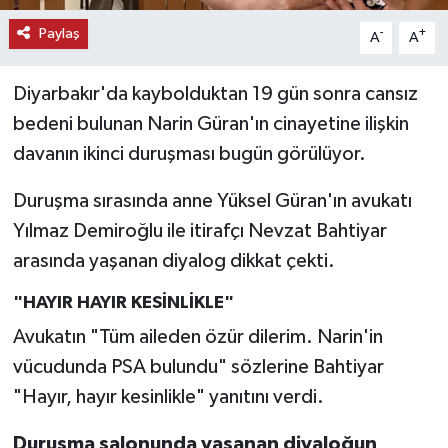
Paylaş
-
+
A
A
Diyarbakır'da kaybolduktan 19 gün sonra cansız
bedeni bulunan Narin Güran'ın cinayetine ilişkin
davanın ikinci duruşması bugün görülüyor.
Duruşma sırasında anne Yüksel Güran'ın avukatı
Yılmaz Demiroğlu ile itirafçı Nevzat Bahtiyar
arasında yaşanan diyalog dikkat çekti.
"HAYIR HAYIR KESİNLİKLE"
Avukatın "Tüm aileden özür dilerim. Narin'in
vücudunda PSA bulundu" sözlerine Bahtiyar
"Hayır, hayır kesinlikle" yanıtını verdi.
Duruşma salonunda yaşanan diyaloğun