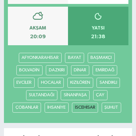
AKŞAM
YATSI
20:09
21:38
AFYONKARAHİSAR
BAYAT
BAŞMAKÇI
BOLVADİN
DAZKIRI
DİNAR
EMİRDAĞ
EVCİLER
HOCALAR
KIZILÖREN
SANDIKLI
SULTANDAĞI
SİNANPAŞA
ÇAY
ÇOBANLAR
İHSANİYE
İSCEHİSAR
ŞUHUT