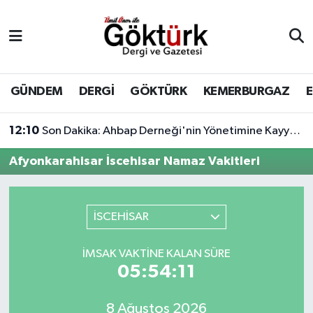
Anne Çocuk
Eyüpsultan Hava Durumu
BİLİM
Eyüpsultan Trafik Yoğunluk Haritası
GÜNDEM
DERGİ
GÖKTÜRK
KEMERBURGAZ
DERGİ
Süper Lig Puan Durumu ve Fikstür
12:10
Son Dakika: Ahbap Derneği'nin Yönetimine Kayyum Atandı
DÜNYA
Tüm Manşetler
Afyonkarahisar İscehisar Namaz Vakitleri
EĞİTİM
Son Dakika Haberleri
İSCEHİSAR
EKONOMİ
Haber Arşivi
İMSAK VAKTINE KALAN SÜRE
GÖKTÜRK
05:54:11
GÜNDEM
8 Ağustos 2026