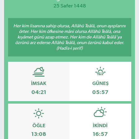
25 Safer 1448
KEMERBURGAZ
Her kim lisanına sahip olursa, Allâhü Teâlâ, onun ayıplarını
KÜLTÜR - SANAT
örter. Her kim öfkesine mâni olursa Allâhü Teâlâ, ona
kıyâmet günü azap etmez. Her kim de Allâhü Teâlâ'ya
MAGAZİN
özrünü arz ederse Allâhü Teâlâ, onun özrünü kabul eder.
(Hadis-i şerif)
ÖZEL HABER
SAĞLIK
İMSAK
GÜNEŞ
SPOR
04:21
05:57
TEKNOLOJİ
TİCARET
ÖĞLE
İKINDI
13:08
16:57
YAŞAM