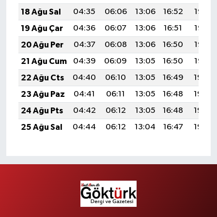
18 Ağu Sal
04:35
06:06
13:06
16:52
19:56
19 Ağu Çar
04:36
06:07
13:06
16:51
19:55
20 Ağu Per
04:37
06:08
13:06
16:50
19:53
21 Ağu Cum
04:39
06:09
13:05
16:50
19:52
22 Ağu Cts
04:40
06:10
13:05
16:49
19:50
23 Ağu Paz
04:41
06:11
13:05
16:48
19:49
24 Ağu Pts
04:42
06:12
13:05
16:48
19:48
25 Ağu Sal
04:44
06:12
13:04
16:47
19:46