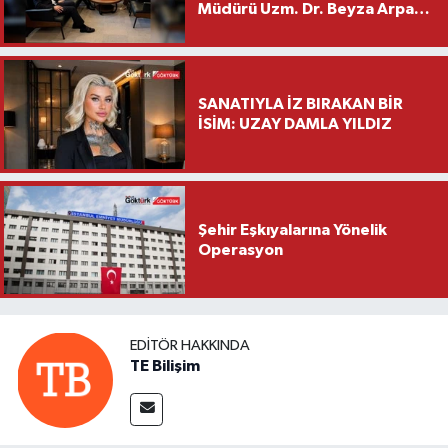
Müdürü Uzm. Dr. Beyza Arpacı
Saylar’dan Hayırlı Olsun
Ziyareti
SANATIYLA İZ BIRAKAN BİR
İSİM: UZAY DAMLA YILDIZ
Şehir Eşkıyalarına Yönelik
Operasyon
EDITÖR HAKKINDA
TE Bilişim