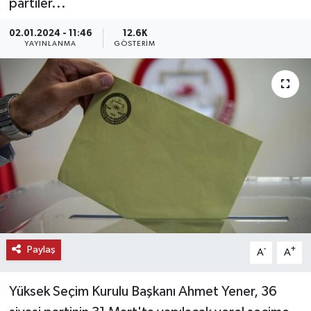
partiler...
KEMERBURGAZ
02.01.2024 - 11:46
12.6K
YAYINLANMA
GÖSTERIM
KÜLTÜR - SANAT
MAGAZİN
ÖZEL HABER
SAĞLIK
SPOR
TEKNOLOJİ
Paylaş
-
+
A
A
TİCARET
Yüksek Seçim Kurulu Başkanı Ahmet Yener, 36
YAŞAM