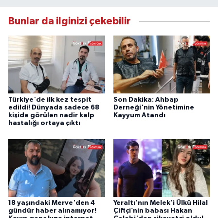
Bunlar da ilginizi çekebilir
Türkiye'de ilk kez tespit
Son Dakika: Ahbap
edildi! Dünyada sadece 68
Derneği'nin Yönetimine
kişide görülen nadir kalp
Kayyum Atandı
hastalığı ortaya çıktı
18 yaşındaki Merve'den 4
Yeraltı'nın Melek'i Ülkü Hilal
gündür haber alınamıyor!
Çiftçi’nin babası Hakan