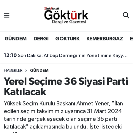
Anne Çocuk
Eyüpsultan Hava Durumu
BİLİM
Eyüpsultan Trafik Yoğunluk Haritası
GÜNDEM
DERGİ
GÖKTÜRK
KEMERBURGAZ
DERGİ
Süper Lig Puan Durumu ve Fikstür
12:10
Son Dakika: Ahbap Derneği'nin Yönetimine Kayyum Atandı
DÜNYA
Tüm Manşetler
HABERLER
GÜNDEM
Yerel Seçime 36 Siyasi Parti
EĞİTİM
Son Dakika Haberleri
Katılacak
EKONOMİ
Haber Arşivi
Yüksek Seçim Kurulu Başkanı Ahmet Yener, "İlan
edilen seçim takvimimiz uyarınca 31 Mart 2024
GÖKTÜRK
tarihinde gerçekleşecek olan seçime 36 parti
katılacak" açıklamasında bulundu. İşte listedeki
GÜNDEM