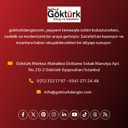
gokturkdergisicom, yepyeni temasıyla sizleri buluştururken,
sadelik ve modernizmi bir araya getiriyor. Şatafattan kaçınıyor ve
insanlara haber okuyabilecekleri bir altyapı sunuyor.
Göktürk Merkez Mahallesi Üstküme Sokak Manolya Apt.
No.3 D.2 Göktürk-Eyüpsultan/İstanbul
0212 322 17 07 - 0541 271 24 48
info@gokturkdergisi.com