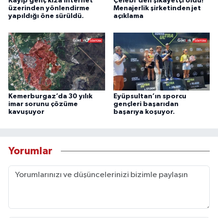
Kayıp genç kıza internet
Çelebi'den şikayetçi oldu!
üzerinden yönlendirme
Menajerlik şirketinden jet
yapıldığı öne sürüldü.
açıklama
Kemerburgaz’da 30 yılık
Eyüpsultan’ın sporcu
imar sorunu çözüme
gençleri başarıdan
kavuşuyor
başarıya koşuyor.
Yorumlar