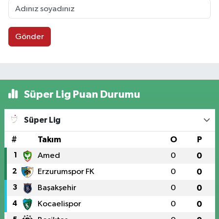
Gönder
Süper Lig Puan Durumu
Süper Lig
#
Takım
O
P
1
Amed
0
0
2
Erzurumspor FK
0
0
3
Başakşehir
0
0
4
Kocaelispor
0
0