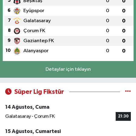
5
Beşiktaş
0
0
6
Eyüpspor
0
0
7
Galatasaray
0
0
8
Çorum FK
0
0
9
Gaziantep FK
0
0
10
Alanyaspor
0
0
Detaylar için tıklayın
Süper Lig Fikstür
14 Ağustos, Cuma
Galatasaray - Çorum FK
21:30
15 Ağustos, Cumartesi