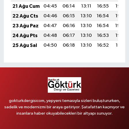
21 Ağu Cum
04:45
06:14
13:11
16:55
19:57
22 Ağu Cts
04:46
06:15
13:10
16:54
19:56
23 Ağu Paz
04:47
06:16
13:10
16:54
19:54
24 Ağu Pts
04:48
06:17
13:10
16:53
19:53
25 Ağu Sal
04:50
06:18
13:10
16:52
19:51
gokturkdergisicom, yepyeni temasıyla sizleri buluştururken,
sadelik ve modernizmi bir araya getiriyor. Şatafattan kaçınıyor ve
insanlara haber okuyabilecekleri bir altyapı sunuyor.