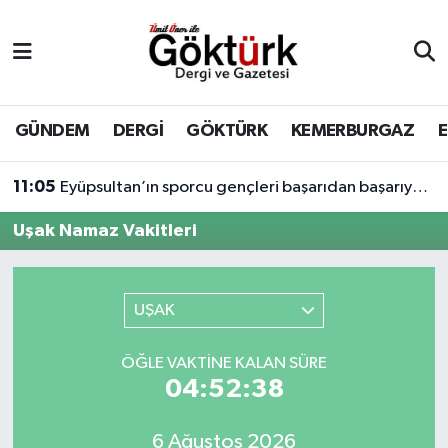
Anne Çocuk
Eyüpsultan Hava Durumu
BİLİM
Eyüpsultan Trafik Yoğunluk Haritası
GÜNDEM
DERGİ
GÖKTÜRK
KEMERBURGAZ
DERGİ
Süper Lig Puan Durumu ve Fikstür
11:05
Eyüpsultan’ın sporcu gençleri başarıdan başarıya koşuyor.
DÜNYA
Tüm Manşetler
Uşak Namaz Vakitleri
EĞİTİM
Son Dakika Haberleri
UŞAK
EKONOMİ
Haber Arşivi
ÖĞLE VAKTINE KALAN SÜRE
GÖKTÜRK
04:52:38
GÜNDEM
6 Ağustos 2026