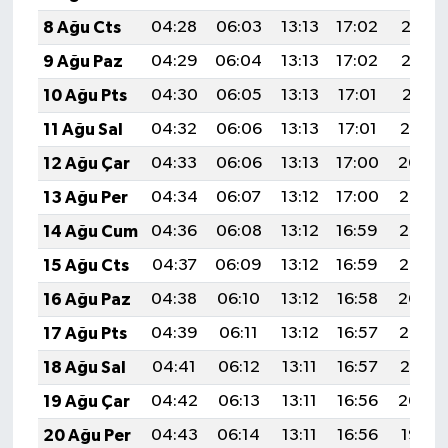
8 Ağu Cts
04:28
06:03
13:13
17:02
20:13
9 Ağu Paz
04:29
06:04
13:13
17:02
20:12
10 Ağu Pts
04:30
06:05
13:13
17:01
20:11
11 Ağu Sal
04:32
06:06
13:13
17:01
20:10
12 Ağu Çar
04:33
06:06
13:13
17:00
20:09
13 Ağu Per
04:34
06:07
13:12
17:00
20:07
14 Ağu Cum
04:36
06:08
13:12
16:59
20:06
15 Ağu Cts
04:37
06:09
13:12
16:59
20:05
16 Ağu Paz
04:38
06:10
13:12
16:58
20:04
17 Ağu Pts
04:39
06:11
13:12
16:57
20:02
18 Ağu Sal
04:41
06:12
13:11
16:57
20:01
19 Ağu Çar
04:42
06:13
13:11
16:56
20:00
20 Ağu Per
04:43
06:14
13:11
16:56
19:58