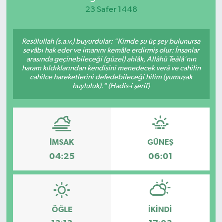
23 Safer 1448
KEMERBURGAZ
Resûlullah (s.a.v.) buyurdular: "Kimde şu üç şey bulunursa
KÜLTÜR - SANAT
sevâbı hak eder ve imanını kemâle erdirmiş olur: İnsanlar
arasında geçinebileceği (güzel) ahlâk, Allâhü Teâlâ'nın
MAGAZİN
haram kıldıklarından kendisini menedecek verâ ve cahilin
cahilce hareketlerini defedebileceği hilim (yumuşak
huyluluk)." (Hadis-i şerif)
ÖZEL HABER
SAĞLIK
İMSAK
GÜNEŞ
SPOR
04:25
06:01
TEKNOLOJİ
TİCARET
ÖĞLE
İKINDI
YAŞAM