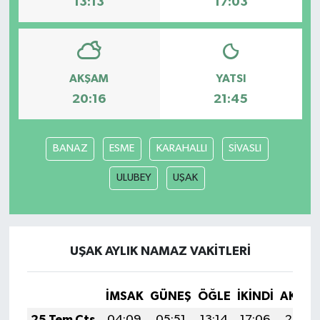
13:13
17:03
AKŞAM
YATSI
20:16
21:45
BANAZ
ESME
KARAHALLI
SİVASLI
ULUBEY
UŞAK
UŞAK AYLIK NAMAZ VAKITLERI
İMSAK
GÜNEŞ
ÖĞLE
İKINDI
AKŞA
25 Tem Cts
04:09
05:51
13:14
17:06
20:27