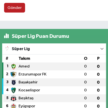
Gönder
Süper Lig Puan Durumu
Süper Lig
#
Takım
O
P
1
Amed
0
0
2
Erzurumspor FK
0
0
3
Başakşehir
0
0
4
Kocaelispor
0
0
5
Beşiktaş
0
0
6
Eyüpspor
0
0