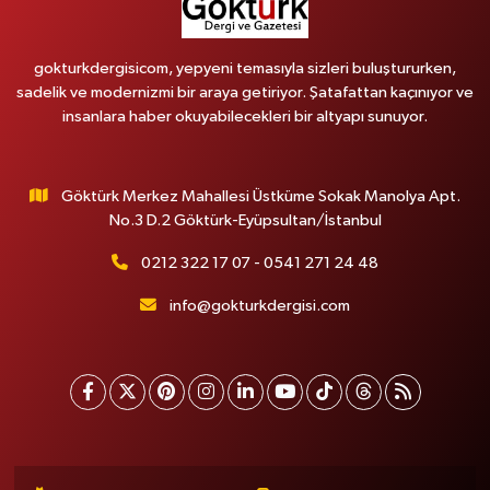
gokturkdergisicom, yepyeni temasıyla sizleri buluştururken,
sadelik ve modernizmi bir araya getiriyor. Şatafattan kaçınıyor ve
insanlara haber okuyabilecekleri bir altyapı sunuyor.
Göktürk Merkez Mahallesi Üstküme Sokak Manolya Apt.
No.3 D.2 Göktürk-Eyüpsultan/İstanbul
0212 322 17 07 - 0541 271 24 48
info@gokturkdergisi.com