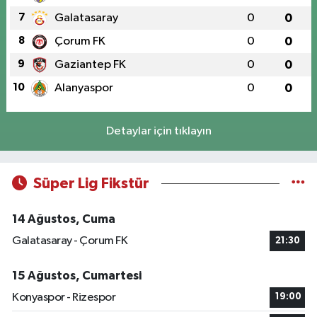
7
Galatasaray
0
0
8
Çorum FK
0
0
9
Gaziantep FK
0
0
10
Alanyaspor
0
0
Detaylar için tıklayın
Süper Lig Fikstür
14 Ağustos, Cuma
Galatasaray - Çorum FK
21:30
15 Ağustos, Cumartesi
Konyaspor - Rizespor
19:00