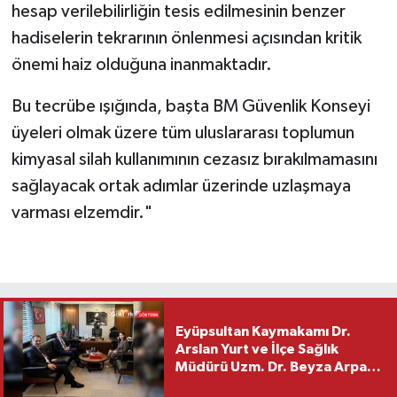
hesap verilebilirliğin tesis edilmesinin benzer
hadiselerin tekrarının önlenmesi açısından kritik
önemi haiz olduğuna inanmaktadır.
Bu tecrübe ışığında, başta BM Güvenlik Konseyi
üyeleri olmak üzere tüm uluslararası toplumun
kimyasal silah kullanımının cezasız bırakılmamasını
sağlayacak ortak adımlar üzerinde uzlaşmaya
varması elzemdir."
Eyüpsultan Kaymakamı Dr.
Arslan Yurt ve İlçe Sağlık
Müdürü Uzm. Dr. Beyza Arpacı
Saylar’dan Hayırlı Olsun