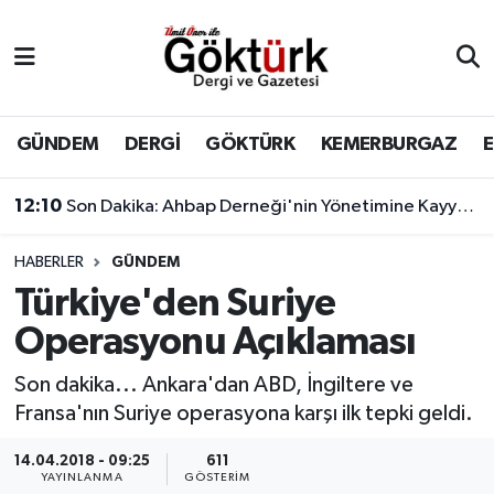
Anne Çocuk
Eyüpsultan Hava Durumu
BİLİM
Eyüpsultan Trafik Yoğunluk Haritası
GÜNDEM
DERGİ
GÖKTÜRK
KEMERBURGAZ
DERGİ
Süper Lig Puan Durumu ve Fikstür
12:10
Son Dakika: Ahbap Derneği'nin Yönetimine Kayyum Atandı
DÜNYA
Tüm Manşetler
HABERLER
GÜNDEM
Türkiye'den Suriye
EĞİTİM
Son Dakika Haberleri
Operasyonu Açıklaması
EKONOMİ
Haber Arşivi
Son dakika... Ankara'dan ABD, İngiltere ve
Fransa'nın Suriye operasyona karşı ilk tepki geldi.
GÖKTÜRK
14.04.2018 - 09:25
611
GÜNDEM
YAYINLANMA
GÖSTERIM