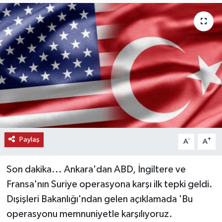
KEMERBURGAZ
KÜLTÜR - SANAT
MAGAZİN
ÖZEL HABER
SAĞLIK
Paylaş
-
+
A
A
SPOR
Son dakika... Ankara'dan ABD, İngiltere ve
TEKNOLOJİ
Fransa'nın Suriye operasyona karşı ilk tepki geldi.
TİCARET
Dışişleri Bakanlığı'ndan gelen açıklamada 'Bu
operasyonu memnuniyetle karşılıyoruz.
YAŞAM