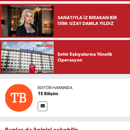
Ziyareti
SANATIYLA İZ BIRAKAN BİR
İSİM: UZAY DAMLA YILDIZ
Şehir Eşkıyalarına Yönelik
Operasyon
EDITÖR HAKKINDA
TE Bilişim