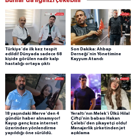
Bunlar da ilginizi çekebilir
Türkiye'de ilk kez tespit
Son Dakika: Ahbap
edildi! Dünyada sadece 68
Derneği'nin Yönetimine
kişide görülen nadir kalp
Kayyum Atandı
hastalığı ortaya çıktı
18 yaşındaki Merve'den 4
Yeraltı'nın Melek'i Ülkü Hilal
gündür haber alınamıyor!
Çiftçi’nin babası Hakan
Kayıp genç kıza internet
Çelebi'den şikayetçi oldu!
üzerinden yönlendirme
Menajerlik şirketinden jet
yapıldığı öne sürüldü.
açıklama