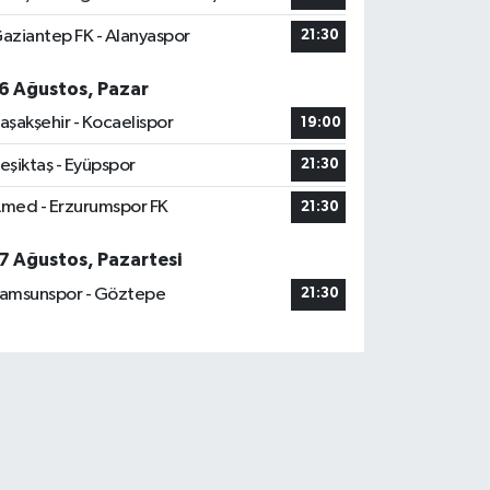
aziantep FK - Alanyaspor
21:30
6 Ağustos, Pazar
aşakşehir - Kocaelispor
19:00
eşiktaş - Eyüpspor
21:30
med - Erzurumspor FK
21:30
7 Ağustos, Pazartesi
amsunspor - Göztepe
21:30