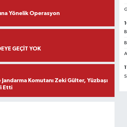
G
rına Yönelik Operasyon
1
B
B
EYE GEÇİT YOK
A
1
S
e Jandarma Komutanı Zeki Gülter, Yüzbaşı
 Etti