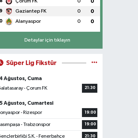
8
Çorum FK
0
0
9
Gaziantep FK
0
0
0
Alanyaspor
0
0
Detaylar için tıklayın
Süper Lig Fikstür
4 Ağustos, Cuma
alatasaray - Çorum FK
21:30
5 Ağustos, Cumartesi
onyaspor - Rizespor
19:00
asımpaşa - Trabzonspor
19:00
ençlerbirliği S.K. - Fenerbahçe
21:30