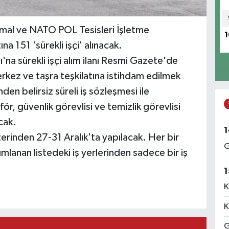
kmal ve NATO POL Tesisleri İşletme
1
na 151 'sürekli işçi' alınacak.
'na sürekli işçi alım ilanı Resmi Gazete'de
rkez ve taşra teşkilatına istihdam edilmek
nden belirsiz süreli iş sözleşmesi ile
şoför, güvenlik görevlisi ve temizlik görevlisi
acak.
1
zerinden 27-31 Aralık'ta yapılacak. Her bir
G
mlanan listedeki iş yerlerinden sadece bir iş
1
K
K
G