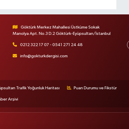
Göktürk Merkez Mahallesi Üstküme Sokak
Manolya Apt. No.3 D.2 Göktürk-Eyüpsultan/İstanbul
0212 322 17 07 - 0541 271 24 48
info@gokturkdergisi.com
üpsultan Trafik Yoğunluk Haritası
Puan Durumu ve Fikstür
ber Arşivi