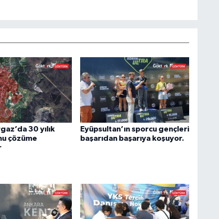
az’da 30 yılık
Eyüpsultan’ın sporcu gençleri
nu çözüme
başarıdan başarıya koşuyor.
r