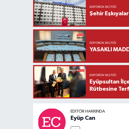
EDITÖRÜN SEÇTIĞI
Şehir Eşkıyala
EDITÖRÜN SEÇTIĞI
YASAKLI MADD
EDITÖRÜN SEÇTIĞI
Eyüpsultan İlç
Rütbesine Terfi
EDITÖR HAKKINDA
Eyüp Can