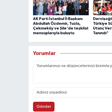
AK Parti İstanbul İl Başkanı
Dervişoğl
Abdullah Özdemir, Tuzla,
Türkiye S
Çekmeköy ve Şile'de teşkilat
Utanç Veri
mensuplarıyla buluştu
Tanındı"
Yorumlar
Gönder