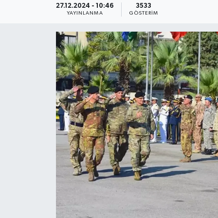
27.12.2024 - 10:46
3533
YAYINLANMA
GÖSTERIM
KEMERBURGAZ
KÜLTÜR - SANAT
MAGAZİN
ÖZEL HABER
SAĞLIK
SPOR
TEKNOLOJİ
TİCARET
YAŞAM