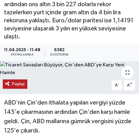
ardından ons altın 3 bin 227 dolarla rekor
KEMERBURGAZ
tazelerken yurt içinde gram altın da 4 bin lira
rekoruna yaklaştı. Euro/dolar paritesi ise 1,14191
KÜLTÜR - SANAT
seviyesine ulaşarak 3 yılın en yüksek seviyesine
ulaştı.
MAGAZİN
11.04.2025 - 11:48
6382
YAYINLANMA
GÖSTERIM
ÖZEL HABER
SAĞLIK
Paylaş
-
+
A
A
SPOR
ABD'nin Çin'den ithalata yapılan vergiyi yüzde
TEKNOLOJİ
145'e çıkarmasının ardından Çin'den karşı hamle
geldi. Çin, ABD mallarına gümrük vergisini yüzde
TİCARET
125'e çıkardı.
YAŞAM