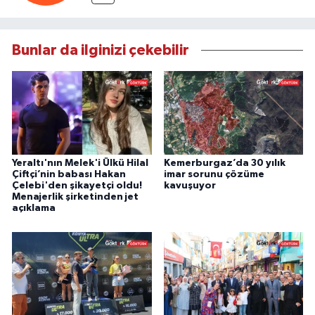
Bunlar da ilginizi çekebilir
Yeraltı'nın Melek'i Ülkü Hilal
Kemerburgaz’da 30 yılık
Çiftçi’nin babası Hakan
imar sorunu çözüme
Çelebi'den şikayetçi oldu!
kavuşuyor
Menajerlik şirketinden jet
açıklama