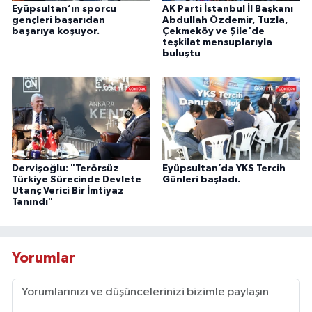
Eyüpsultan’ın sporcu
AK Parti İstanbul İl Başkanı
gençleri başarıdan
Abdullah Özdemir, Tuzla,
başarıya koşuyor.
Çekmeköy ve Şile'de
teşkilat mensuplarıyla
buluştu
Dervişoğlu: "Terörsüz
Eyüpsultan’da YKS Tercih
Türkiye Sürecinde Devlete
Günleri başladı.
Utanç Verici Bir İmtiyaz
Tanındı"
Yorumlar