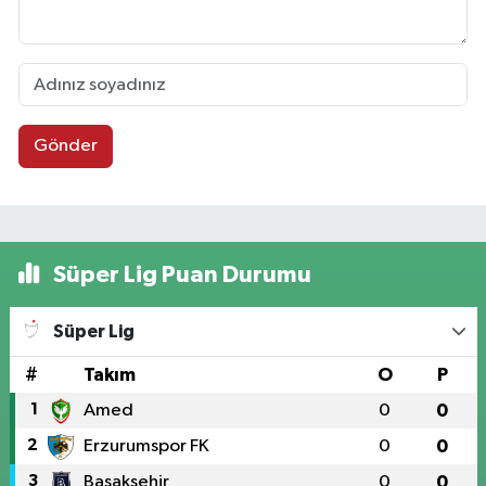
Gönder
Süper Lig Puan Durumu
Süper Lig
#
Takım
O
P
1
Amed
0
0
2
Erzurumspor FK
0
0
3
Başakşehir
0
0