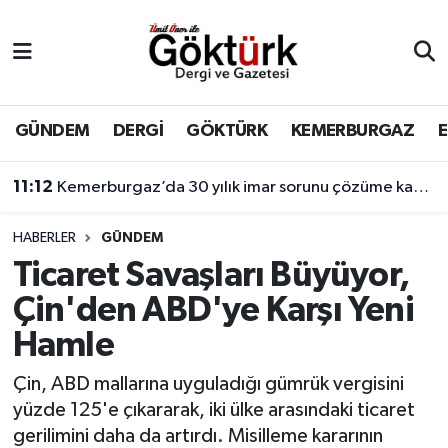
Anne Çocuk
Eyüpsultan Hava Durumu
BİLİM
Eyüpsultan Trafik Yoğunluk Haritası
GÜNDEM
DERGİ
GÖKTÜRK
KEMERBURGAZ
DERGİ
Süper Lig Puan Durumu ve Fikstür
11:12
Kemerburgaz’da 30 yılık imar sorunu çözüme kavuşuyor
DÜNYA
Tüm Manşetler
HABERLER
GÜNDEM
Ticaret Savaşları Büyüyor,
EĞİTİM
Son Dakika Haberleri
Çin'den ABD'ye Karşı Yeni
EKONOMİ
Haber Arşivi
Hamle
GÖKTÜRK
Çin, ABD mallarına uyguladığı gümrük vergisini
yüzde 125'e çıkararak, iki ülke arasındaki ticaret
GÜNDEM
gerilimini daha da artırdı. Misilleme kararının