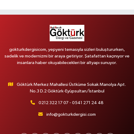
gokturkdergisicom, yepyeni temasıyla sizleri buluştururken,
sadelik ve modernizmi bir araya getiriyor. Şatafattan kaçınıyor ve
insanlara haber okuyabilecekleri bir altyapı sunuyor.
Göktürk Merkez Mahallesi Üstküme Sokak Manolya Apt.
No.3 D.2 Göktürk-Eyüpsultan/İstanbul
0212 322 17 07 - 0541 271 24 48
info@gokturkdergisi.com