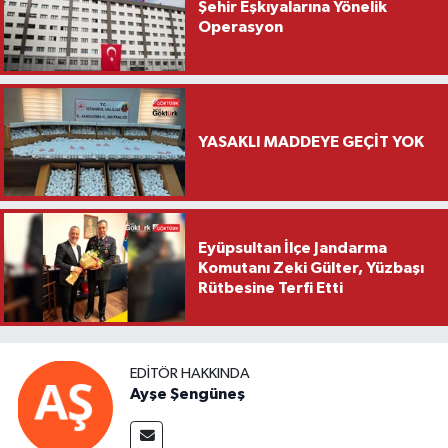
Şehir Eşkıyalarına Yönelik
Operasyon
YASAKLI MADDEYE GEÇİT YOK
Eyüpsultan İlçe Jandarma
Komutanı Zeki Gülter, Yüzbaşı
Rütbesine Terfi Etti
EDITÖR HAKKINDA
Ayşe Şengüneş