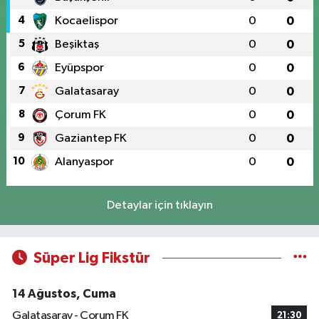
4
Kocaelispor
0
0
5
Beşiktaş
0
0
6
Eyüpspor
0
0
7
Galatasaray
0
0
8
Çorum FK
0
0
9
Gaziantep FK
0
0
10
Alanyaspor
0
0
Detaylar için tıklayın
Süper Lig Fikstür
14 Ağustos, Cuma
Galatasaray - Çorum FK
21:30