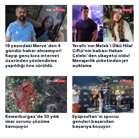
18 yaşındaki Merve'den 4
Yeraltı'nın Melek'i Ülkü Hilal
gündür haber alınamıyor!
Çiftçi’nin babası Hakan
Kayıp genç kıza internet
Çelebi'den şikayetçi oldu!
üzerinden yönlendirme
Menajerlik şirketinden jet
yapıldığı öne sürüldü.
açıklama
Kemerburgaz’da 30 yılık
Eyüpsultan’ın sporcu
imar sorunu çözüme
gençleri başarıdan
kavuşuyor
başarıya koşuyor.