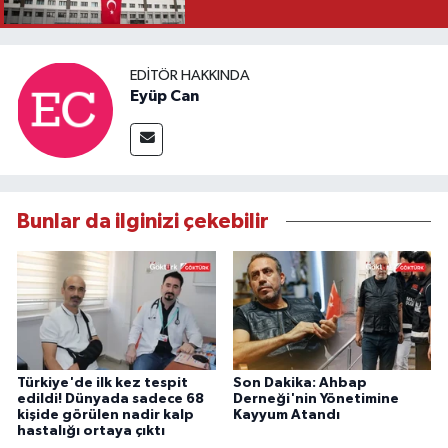
EDITÖR HAKKINDA
Eyüp Can
Bunlar da ilginizi çekebilir
Türkiye'de ilk kez tespit
Son Dakika: Ahbap
edildi! Dünyada sadece 68
Derneği'nin Yönetimine
kişide görülen nadir kalp
Kayyum Atandı
hastalığı ortaya çıktı