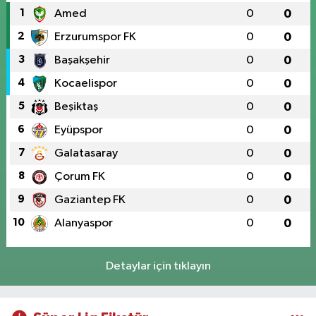
1
Amed
0
0
2
Erzurumspor FK
0
0
3
Başakşehir
0
0
4
Kocaelispor
0
0
5
Beşiktaş
0
0
6
Eyüpspor
0
0
7
Galatasaray
0
0
8
Çorum FK
0
0
9
Gaziantep FK
0
0
10
Alanyaspor
0
0
Detaylar için tıklayın