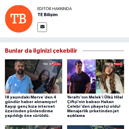
EDITÖR HAKKINDA
TE Bilişim
Bunlar da ilginizi çekebilir
18 yaşındaki Merve'den 4
Yeraltı'nın Melek'i Ülkü Hilal
gündür haber alınamıyor!
Çiftçi’nin babası Hakan
Kayıp genç kıza internet
Çelebi'den şikayetçi oldu!
üzerinden yönlendirme
Menajerlik şirketinden jet
yapıldığı öne sürüldü.
açıklama