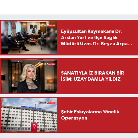
Eyüpsultan Kaymakamı Dr.
Arslan Yurt ve İlçe Sağlık
Müdürü Uzm. Dr. Beyza Arpacı
Saylar’dan Hayırlı Olsun
Ziyareti
SANATIYLA İZ BIRAKAN BİR
İSİM: UZAY DAMLA YILDIZ
Şehir Eşkıyalarına Yönelik
Operasyon