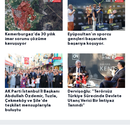
Kemerburgaz’da 30 yılık
Eyüpsultan’ın sporcu
imar sorunu çözüme
gençleri başarıdan
kavuşuyor
başarıya koşuyor.
AK Parti İstanbul İl Başkanı
Dervişoğlu: "Terörsüz
Abdullah Özdemir, Tuzla,
Türkiye Sürecinde Devlete
Çekmeköy ve Şile'de
Utanç Verici Bir İmtiyaz
teşkilat mensuplarıyla
Tanındı"
buluştu