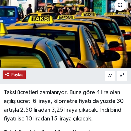
KEMERBURGAZ
KÜLTÜR - SANAT
MAGAZİN
ÖZEL HABER
SAĞLIK
Paylaş
-
+
A
A
SPOR
Taksi ücretleri zamlanıyor. Buna göre 4 lira olan
TEKNOLOJİ
açılış ücreti 6 liraya, kilometre fiyatı da yüzde 30
artışla 2,50 liradan 3,25 liraya çıkacak. İndi bindi
TİCARET
fiyatı ise 10 liradan 15 liraya çıkacak.
YAŞAM