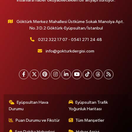
insanlara haber okuyabilecekleri bir altyapı sunuyor.
Göktürk Merkez Mahallesi Üstküme Sokak Manolya Apt.
No.3 D.2 Göktürk-Eyüpsultan/İstanbul
0212 322 17 07 - 0541 271 24 48
info@gokturkdergisi.com
Eyüpsultan Hava
Eyüpsultan Trafik
Durumu
Yoğunluk Haritası
Puan Durumu ve Fikstür
Tüm Manşetler
Son Dakika Haberleri
Haber Arşivi