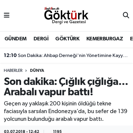
Anne Çocuk
Eyüpsultan Hava Durumu
BİLİM
Eyüpsultan Trafik Yoğunluk Haritası
GÜNDEM
DERGİ
GÖKTÜRK
KEMERBURGAZ
DERGİ
Süper Lig Puan Durumu ve Fikstür
12:10
Son Dakika: Ahbap Derneği'nin Yönetimine Kayyum Atandı
DÜNYA
Tüm Manşetler
HABERLER
DÜNYA
Son dakika: Çığlık çığlığa…
EĞİTİM
Son Dakika Haberleri
Arabalı vapur battı!
EKONOMİ
Haber Arşivi
Geçen ay yaklaşık 200 kişinin öldüğü tekne
faciasıyla sarsılan Endonezya’da, bu sefer de 139
GÖKTÜRK
yolcunun bulunduğu arabalı vapur battı.
GÜNDEM
03.07.2018 - 12:42
1195