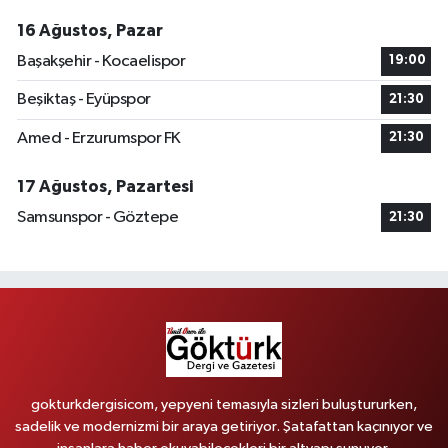
16 Ağustos, Pazar
Başakşehir - Kocaelispor
19:00
Beşiktaş - Eyüpspor
21:30
Amed - Erzurumspor FK
21:30
17 Ağustos, Pazartesi
Samsunspor - Göztepe
21:30
gokturkdergisicom, yepyeni temasıyla sizleri buluştururken,
sadelik ve modernizmi bir araya getiriyor. Şatafattan kaçınıyor ve