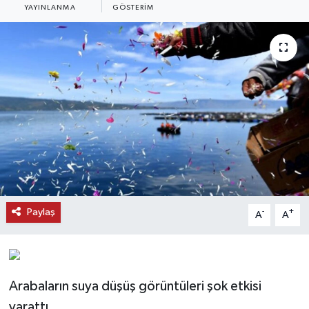
YAYINLANMA
GÖSTERIM
KEMERBURGAZ
KÜLTÜR - SANAT
MAGAZİN
ÖZEL HABER
SAĞLIK
SPOR
Paylaş
-
+
A
A
TEKNOLOJİ
TİCARET
Arabaların suya düşüş görüntüleri şok etkisi
yarattı.
YAŞAM