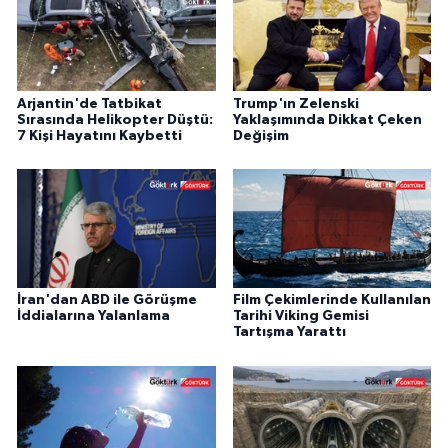
Arjantin'de Tatbikat
Trump'ın Zelenski
Sırasında Helikopter Düştü:
Yaklaşımında Dikkat Çeken
7 Kişi Hayatını Kaybetti
Değişim
İran'dan ABD ile Görüşme
Film Çekimlerinde Kullanılan
İddialarına Yalanlama
Tarihi Viking Gemisi
Tartışma Yarattı