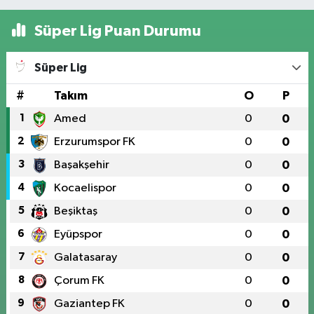
Süper Lig Puan Durumu
Süper Lig
#
Takım
O
P
1
Amed
0
0
2
Erzurumspor FK
0
0
3
Başakşehir
0
0
4
Kocaelispor
0
0
5
Beşiktaş
0
0
6
Eyüpspor
0
0
7
Galatasaray
0
0
8
Çorum FK
0
0
9
Gaziantep FK
0
0