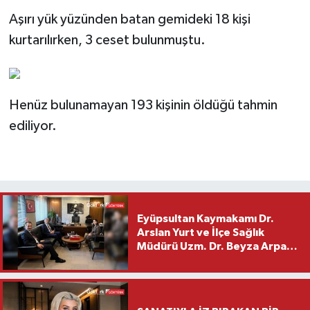
Aşırı yük yüzünden batan gemideki 18 kişi
kurtarılırken, 3 ceset bulunmuştu.
Henüz bulunamayan 193 kişinin öldüğü tahmin
ediliyor.
Eyüpsultan Kaymakamı Dr.
Arslan Yurt ve İlçe Sağlık
Müdürü Uzm. Dr. Beyza Arpacı
Saylar’dan Hayırlı Olsun
Ziyareti