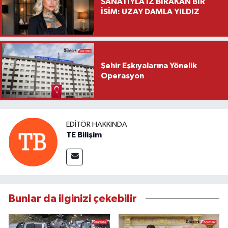
SANATIYLA İZ BIRAKAN BİR
İSİM: UZAY DAMLA YILDIZ
Şehir Eşkıyalarına Yönelik
Operasyon
EDITÖR HAKKINDA
TE Bilişim
Bunlar da ilginizi çekebilir