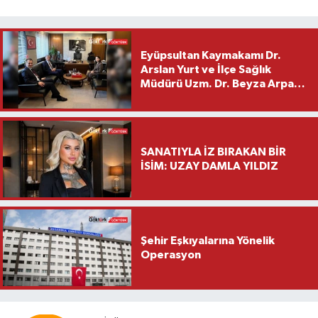
Eyüpsultan Kaymakamı Dr.
Arslan Yurt ve İlçe Sağlık
Müdürü Uzm. Dr. Beyza Arpacı
Saylar’dan Hayırlı Olsun
Ziyareti
SANATIYLA İZ BIRAKAN BİR
İSİM: UZAY DAMLA YILDIZ
Şehir Eşkıyalarına Yönelik
Operasyon