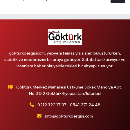
gokturkdergisicom, yepyeni temasıyla sizleri buluştururken,
sadelik ve modernizmi bir araya getiriyor. Şatafattan kaçınıyor ve
insanlara haber okuyabilecekleri bir altyapı sunuyor.
Göktürk Merkez Mahallesi Üstküme Sokak Manolya Apt.
No.3 D.2 Göktürk-Eyüpsultan/İstanbul
0212 322 17 07 - 0541 271 24 48
info@gokturkdergisi.com