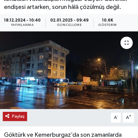
endişesi artarken, sorun hâlâ çözülmüş değil.
KEMERBURGAZ
18.12.2024 - 10:40
02.01.2025 - 09:49
10.6K
YAYINLANMA
GÜNCELLEME
GÖSTERIM
KÜLTÜR - SANAT
MAGAZİN
ÖZEL HABER
SAĞLIK
SPOR
TEKNOLOJİ
Paylaş
-
+
A
A
TİCARET
Göktürk ve Kemerburgaz’da son zamanlarda
YAŞAM