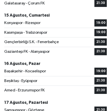
Galatasaray - Çorum FK
21:30
15 Ağustos, Cumartesi
Konyaspor - Rizespor
19:00
Kasımpaşa - Trabzonspor
19:00
Gençlerbirliği S.K. - Fenerbahçe
21:30
Gaziantep FK - Alanyaspor
21:30
16 Ağustos, Pazar
Başakşehir - Kocaelispor
19:00
Beşiktaş - Eyüpspor
21:30
Amed - Erzurumspor FK
21:30
17 Ağustos, Pazartesi
Samsunspor - Göztepe
21:30