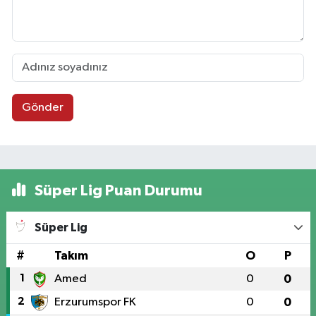
Gönder
Süper Lig Puan Durumu
Süper Lig
#
Takım
O
P
1
Amed
0
0
2
Erzurumspor FK
0
0