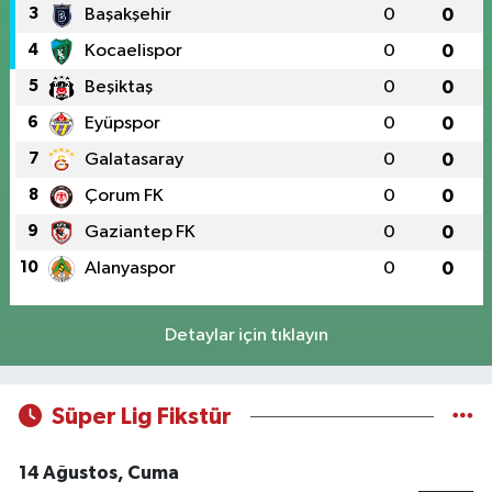
3
Başakşehir
0
0
4
Kocaelispor
0
0
5
Beşiktaş
0
0
6
Eyüpspor
0
0
7
Galatasaray
0
0
8
Çorum FK
0
0
9
Gaziantep FK
0
0
10
Alanyaspor
0
0
Detaylar için tıklayın
Süper Lig Fikstür
14 Ağustos, Cuma