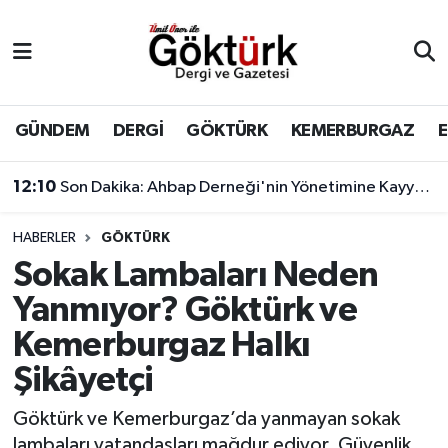
Anne Çocuk
Eyüpsultan Hava Durumu
BİLİM
Eyüpsultan Trafik Yoğunluk Haritası
GÜNDEM
DERGİ
GÖKTÜRK
KEMERBURGAZ
DERGİ
Süper Lig Puan Durumu ve Fikstür
12:10
Son Dakika: Ahbap Derneği'nin Yönetimine Kayyum Atandı
DÜNYA
Tüm Manşetler
HABERLER
GÖKTÜRK
Sokak Lambaları Neden
EĞİTİM
Son Dakika Haberleri
Yanmıyor? Göktürk ve
EKONOMİ
Haber Arşivi
Kemerburgaz Halkı
Şikâyetçi
GÖKTÜRK
Göktürk ve Kemerburgaz’da yanmayan sokak
GÜNDEM
lambaları vatandaşları mağdur ediyor. Güvenlik