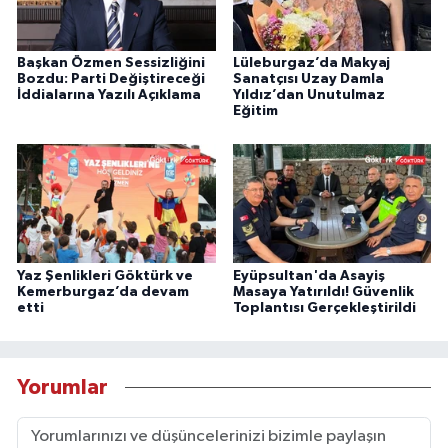
Başkan Özmen Sessizliğini
Lüleburgaz’da Makyaj
Bozdu: Parti Değiştireceği
Sanatçısı Uzay Damla
İddialarına Yazılı Açıklama
Yıldız’dan Unutulmaz
Eğitim
Yaz Şenlikleri Göktürk ve
Eyüpsultan'da Asayiş
Kemerburgaz’da devam
Masaya Yatırıldı! Güvenlik
etti
Toplantısı Gerçekleştirildi
Yorumlar