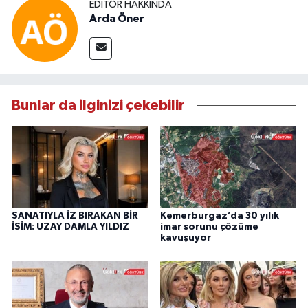
EDITÖR HAKKINDA
Arda Öner
Bunlar da ilginizi çekebilir
SANATIYLA İZ BIRAKAN BİR
Kemerburgaz’da 30 yılık
İSİM: UZAY DAMLA YILDIZ
imar sorunu çözüme
kavuşuyor