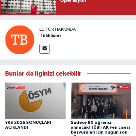
Operasyon
EDITÖR HAKKINDA
TE Bilişim
Bunlar da ilginizi çekebilir
YKS 2026 SONUÇLARI
Sadece 90 öğrenci
AÇIKLANDI
alınacak! TÜBİTAK Fen Lisesi
başvuruları için bugün son