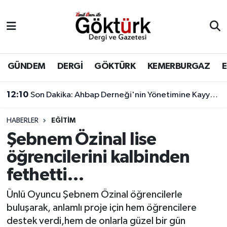
Anne Çocuk
Eyüpsultan Hava Durumu
BİLİM
Eyüpsultan Trafik Yoğunluk Haritası
GÜNDEM
DERGİ
GÖKTÜRK
KEMERBURGAZ
DERGİ
Süper Lig Puan Durumu ve Fikstür
12:10
Son Dakika: Ahbap Derneği'nin Yönetimine Kayyum Atandı
DÜNYA
Tüm Manşetler
HABERLER
EĞİTİM
Şebnem Özinal lise
EĞİTİM
Son Dakika Haberleri
öğrencilerini kalbinden
EKONOMİ
Haber Arşivi
fethetti…
GÖKTÜRK
Ünlü Oyuncu Şebnem Özinal öğrencilerle
buluşarak, anlamlı proje için hem öğrencilere
GÜNDEM
destek verdi,hem de onlarla güzel bir gün