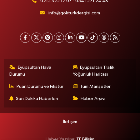
0212 322 17 07 - 0541 271 24 48
info@gokturkdergisi.com
Eyüpsultan Hava
Eyüpsultan Trafik
Durumu
Yoğunluk Haritası
Puan Durumu ve Fikstür
Tüm Manşetler
Son Dakika Haberleri
Haber Arşivi
İletişim
Haber Yazılımı:
TE Bilişim