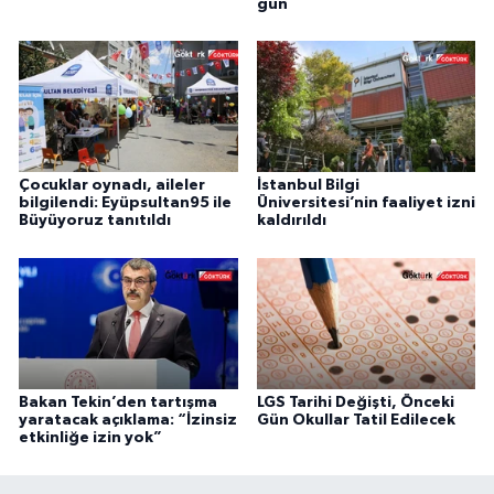
gün
Çocuklar oynadı, aileler
İstanbul Bilgi
bilgilendi: Eyüpsultan95 ile
Üniversitesi’nin faaliyet izni
Büyüyoruz tanıtıldı
kaldırıldı
Bakan Tekin’den tartışma
LGS Tarihi Değişti, Önceki
yaratacak açıklama: “İzinsiz
Gün Okullar Tatil Edilecek
etkinliğe izin yok”