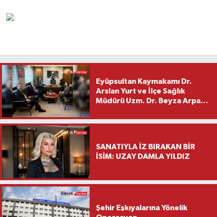
Eyüpsultan Kaymakamı Dr.
Arslan Yurt ve İlçe Sağlık
Müdürü Uzm. Dr. Beyza Arpacı
Saylar’dan Hayırlı Olsun
Ziyareti
SANATIYLA İZ BIRAKAN BİR
İSİM: UZAY DAMLA YILDIZ
Şehir Eşkıyalarına Yönelik