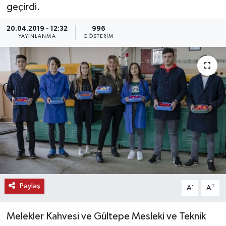
geçirdi.
KEMERBURGAZ
20.04.2019 - 12:32
996
YAYINLANMA
GÖSTERIM
KÜLTÜR - SANAT
MAGAZİN
ÖZEL HABER
SAĞLIK
SPOR
TEKNOLOJİ
Paylaş
-
+
A
A
TİCARET
Melekler Kahvesi ve Gültepe Mesleki ve Teknik
YAŞAM