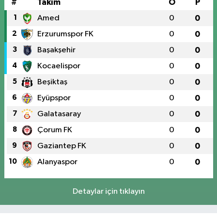
#
Takım
O
P
1
Amed
0
0
2
Erzurumspor FK
0
0
3
Başakşehir
0
0
4
Kocaelispor
0
0
5
Beşiktaş
0
0
6
Eyüpspor
0
0
7
Galatasaray
0
0
8
Çorum FK
0
0
9
Gaziantep FK
0
0
10
Alanyaspor
0
0
Detaylar için tıklayın