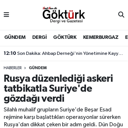
Anne Çocuk
Eyüpsultan Hava Durumu
BİLİM
Eyüpsultan Trafik Yoğunluk Haritası
GÜNDEM
DERGİ
GÖKTÜRK
KEMERBURGAZ
DERGİ
Süper Lig Puan Durumu ve Fikstür
12:10
Son Dakika: Ahbap Derneği'nin Yönetimine Kayyum Atandı
DÜNYA
Tüm Manşetler
HABERLER
GÜNDEM
Rusya düzenlediği askeri
EĞİTİM
Son Dakika Haberleri
tatbikatla Suriye'de
EKONOMİ
Haber Arşivi
gözdağı verdi
GÖKTÜRK
Silahlı muhalif grupların Suriye'de Beşar Esad
rejimine karşı başlattıkları operasyonlar sürerken
GÜNDEM
Rusya'dan dikkat çeken bir adım geldi. Dün Doğu