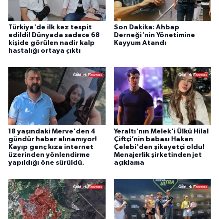
Türkiye'de ilk kez tespit
Son Dakika: Ahbap
edildi! Dünyada sadece 68
Derneği'nin Yönetimine
kişide görülen nadir kalp
Kayyum Atandı
hastalığı ortaya çıktı
18 yaşındaki Merve'den 4
Yeraltı'nın Melek'i Ülkü Hilal
gündür haber alınamıyor!
Çiftçi’nin babası Hakan
Kayıp genç kıza internet
Çelebi'den şikayetçi oldu!
üzerinden yönlendirme
Menajerlik şirketinden jet
yapıldığı öne sürüldü.
açıklama