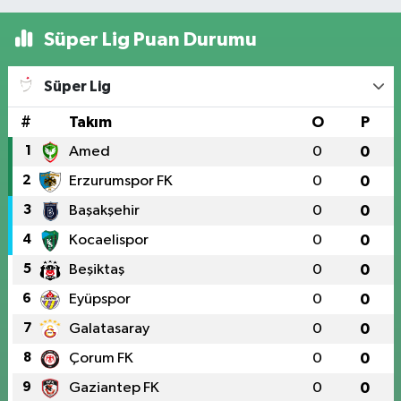
Süper Lig Puan Durumu
Süper Lig
#
Takım
O
P
1
Amed
0
0
2
Erzurumspor FK
0
0
3
Başakşehir
0
0
4
Kocaelispor
0
0
5
Beşiktaş
0
0
6
Eyüpspor
0
0
7
Galatasaray
0
0
8
Çorum FK
0
0
9
Gaziantep FK
0
0