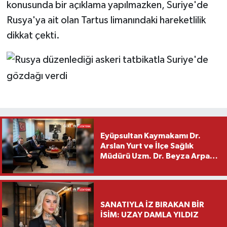
konusunda bir açıklama yapılmazken, Suriye'de
Rusya'ya ait olan Tartus limanındaki hareketlilik
dikkat çekti.
Eyüpsultan Kaymakamı Dr.
Arslan Yurt ve İlçe Sağlık
Müdürü Uzm. Dr. Beyza Arpacı
Saylar’dan Hayırlı Olsun
Ziyareti
SANATIYLA İZ BIRAKAN BİR
İSİM: UZAY DAMLA YILDIZ