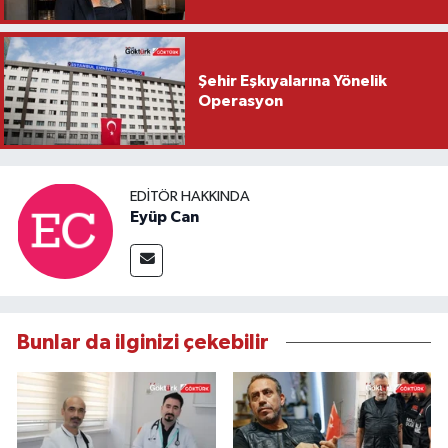
Şehir Eşkıyalarına Yönelik
Operasyon
EDITÖR HAKKINDA
Eyüp Can
Bunlar da ilginizi çekebilir