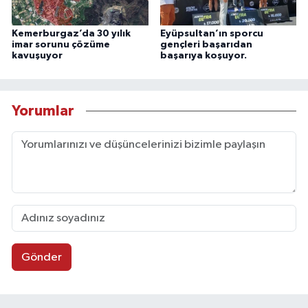
Kemerburgaz’da 30 yılık
Eyüpsultan’ın sporcu
imar sorunu çözüme
gençleri başarıdan
kavuşuyor
başarıya koşuyor.
Yorumlar
Gönder