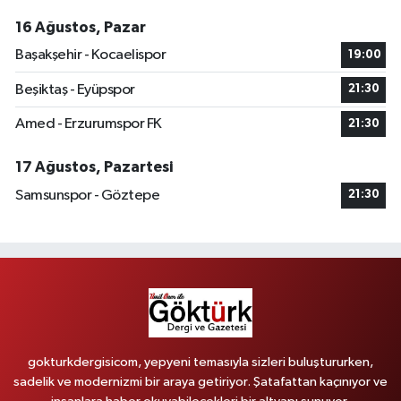
16 Ağustos, Pazar
Başakşehir - Kocaelispor
19:00
Beşiktaş - Eyüpspor
21:30
Amed - Erzurumspor FK
21:30
17 Ağustos, Pazartesi
Samsunspor - Göztepe
21:30
gokturkdergisicom, yepyeni temasıyla sizleri buluştururken,
sadelik ve modernizmi bir araya getiriyor. Şatafattan kaçınıyor ve