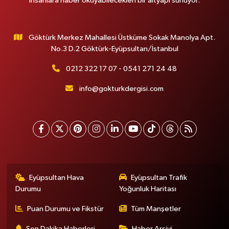
insanlara haber okuyabilecekleri bir altyapı sunuyor.
Göktürk Merkez Mahallesi Üstküme Sokak Manolya Apt.
No.3 D.2 Göktürk-Eyüpsultan/İstanbul
0212 322 17 07 - 0541 271 24 48
info@gokturkdergisi.com
Eyüpsultan Hava
Eyüpsultan Trafik
Durumu
Yoğunluk Haritası
Puan Durumu ve Fikstür
Tüm Manşetler
Son Dakika Haberleri
Haber Arşivi