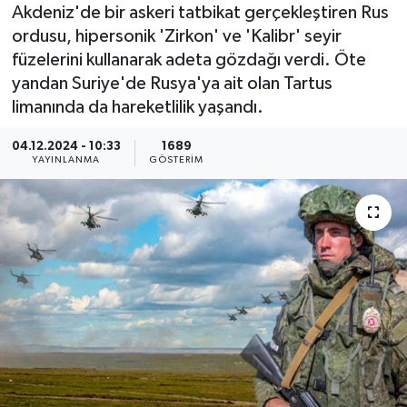
Akdeniz'de bir askeri tatbikat gerçekleştiren Rus
KEMERBURGAZ
ordusu, hipersonik 'Zirkon' ve 'Kalibr' seyir
füzelerini kullanarak adeta gözdağı verdi. Öte
KÜLTÜR - SANAT
yandan Suriye'de Rusya'ya ait olan Tartus
limanında da hareketlilik yaşandı.
MAGAZİN
04.12.2024 - 10:33
1689
YAYINLANMA
GÖSTERIM
ÖZEL HABER
SAĞLIK
SPOR
TEKNOLOJİ
TİCARET
YAŞAM