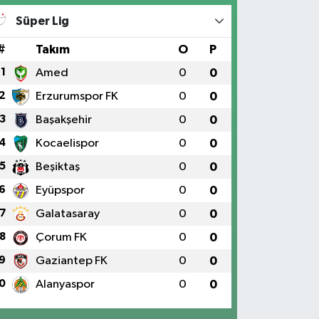
Süper Lig
#
Takım
O
P
1
Amed
0
0
2
Erzurumspor FK
0
0
3
Başakşehir
0
0
4
Kocaelispor
0
0
5
Beşiktaş
0
0
6
Eyüpspor
0
0
7
Galatasaray
0
0
8
Çorum FK
0
0
9
Gaziantep FK
0
0
0
Alanyaspor
0
0