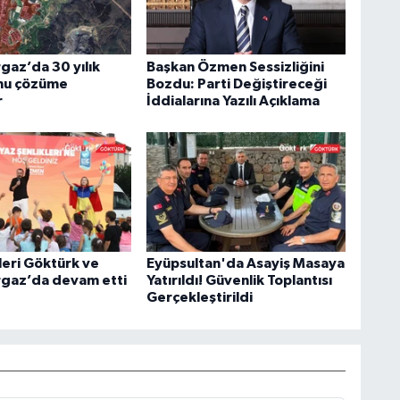
az’da 30 yılık
Başkan Özmen Sessizliğini
nu çözüme
Bozdu: Parti Değiştireceği
r
İddialarına Yazılı Açıklama
leri Göktürk ve
Eyüpsultan'da Asayiş Masaya
gaz’da devam etti
Yatırıldı! Güvenlik Toplantısı
Gerçekleştirildi