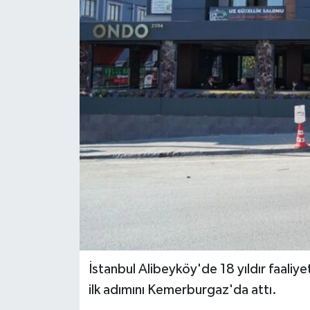
KEMERBURGAZ
KÜLTÜR - SANAT
MAGAZİN
ÖZEL HABER
SAĞLIK
SPOR
TEKNOLOJİ
İstanbul Alibeyköy'de 18 yıldır faal
TİCARET
ilk adımını Kemerburgaz'da attı.
YAŞAM