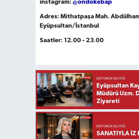
instagram:
@ondokebap
Adres: Mithatpaşa Mah. Abdülham
Eyüpsultan/İstanbul
Saatler: 12.00 - 23.00
EDITÖRÜN SEÇTIĞI
Eyüpsultan Kay
Müdürü Uzm. Dr
Ziyareti
EDITÖRÜN SEÇTIĞI
SANATIYLA İZ 