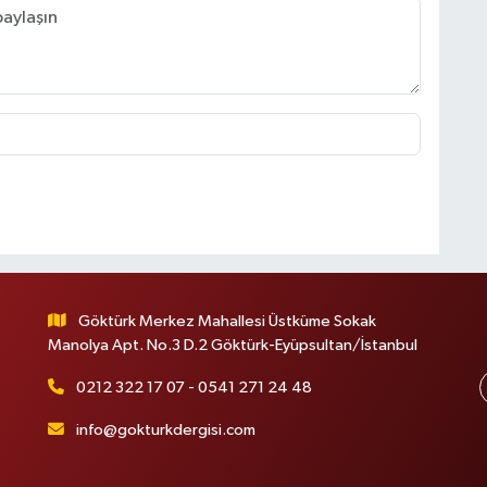
Göktürk Merkez Mahallesi Üstküme Sokak
Manolya Apt. No.3 D.2 Göktürk-Eyüpsultan/İstanbul
0212 322 17 07 - 0541 271 24 48
info@gokturkdergisi.com