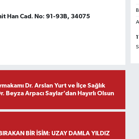
B
it Han Cad. No: 91-93B, 34075
A
1
S
makamı Dr. Arslan Yurt ve İlçe Sağlık
. Beyza Arpacı Saylar’dan Hayırlı Olsun
BIRAKAN BİR İSİM: UZAY DAMLA YILDIZ