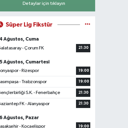
Detaylar için tıklayın
Süper Lig Fikstür
4 Ağustos, Cuma
alatasaray - Çorum FK
21:30
5 Ağustos, Cumartesi
onyaspor - Rizespor
19:00
asımpaşa - Trabzonspor
19:00
ençlerbirliği S.K. - Fenerbahçe
21:30
aziantep FK - Alanyaspor
21:30
6 Ağustos, Pazar
aşakşehir - Kocaelispor
19:00