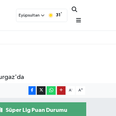
°
31
Eyüpsultan
burgaz'da
-
+
A
A
Süper Lig Puan Durumu