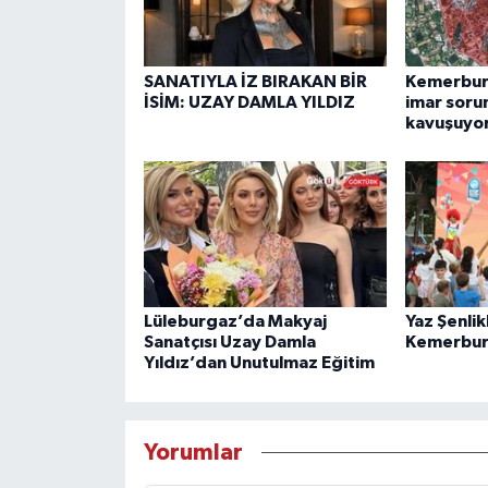
SANATIYLA İZ BIRAKAN BİR
Kemerburg
İSİM: UZAY DAMLA YILDIZ
imar soru
kavuşuyo
Lüleburgaz’da Makyaj
Yaz Şenlik
Sanatçısı Uzay Damla
Kemerbur
Yıldız’dan Unutulmaz Eğitim
Yorumlar