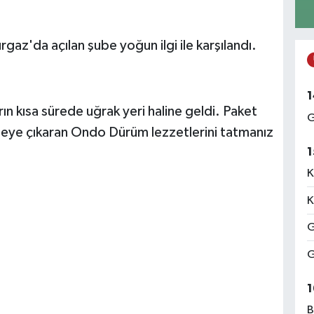
rgaz'da açılan şube yoğun ilgi ile karşılandı.
1
rın kısa sürede uğrak yeri haline geldi. Paket
G
zeye çıkaran Ondo Dürüm lezzetlerini tatmanız
1
K
K
G
G
1
B