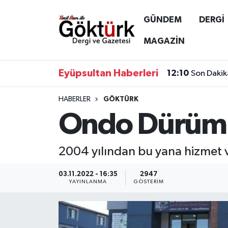
GÜNDEM
DERGİ
Anne Çocuk
Eyüpsultan Hava Durumu
MAGAZİN
BİLİM
Eyüpsultan Trafik Yoğunluk Haritası
Eyüpsultan Haberleri
12:10
Son Dakik
DERGİ
Süper Lig Puan Durumu ve Fikstür
HABERLER
GÖKTÜRK
Ondo Dürüm
DÜNYA
Tüm Manşetler
EĞİTİM
Son Dakika Haberleri
2004 yılından bu yana hizmet
EKONOMİ
Haber Arşivi
03.11.2022 - 16:35
2947
YAYINLANMA
GÖSTERIM
GÖKTÜRK
GÜNDEM