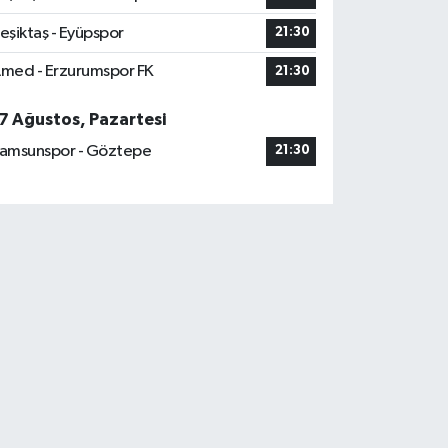
eşiktaş - Eyüpspor
21:30
med - Erzurumspor FK
21:30
7 Ağustos, Pazartesi
amsunspor - Göztepe
21:30