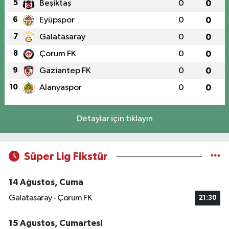
5
Beşiktaş
0
0
6
Eyüpspor
0
0
7
Galatasaray
0
0
8
Çorum FK
0
0
9
Gaziantep FK
0
0
10
Alanyaspor
0
0
Detaylar için tıklayın
Süper Lig Fikstür
14 Ağustos, Cuma
Galatasaray - Çorum FK
21:30
15 Ağustos, Cumartesi