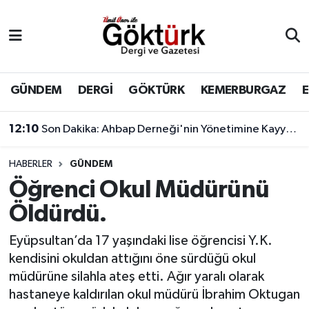
Anne Çocuk
Eyüpsultan Hava Durumu
BİLİM
Eyüpsultan Trafik Yoğunluk Haritası
GÜNDEM
DERGİ
GÖKTÜRK
KEMERBURGAZ
DERGİ
Süper Lig Puan Durumu ve Fikstür
12:10
Son Dakika: Ahbap Derneği'nin Yönetimine Kayyum Atandı
DÜNYA
Tüm Manşetler
HABERLER
GÜNDEM
Öğrenci Okul Müdürünü
EĞİTİM
Son Dakika Haberleri
Öldürdü.
EKONOMİ
Haber Arşivi
Eyüpsultan’da 17 yaşındaki lise öğrencisi Y.K.
kendisini okuldan attığını öne sürdüğü okul
GÖKTÜRK
müdürüne silahla ateş etti. Ağır yaralı olarak
hastaneye kaldırılan okul müdürü İbrahim Oktugan
GÜNDEM