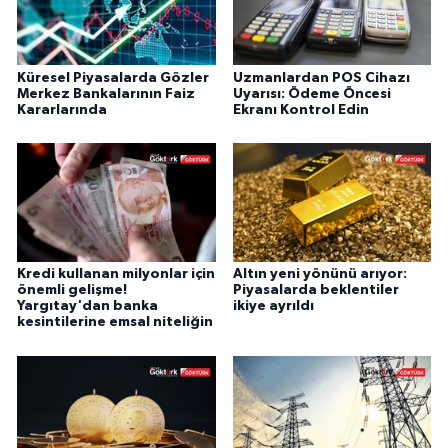
Küresel Piyasalarda Gözler
Uzmanlardan POS Cihazı
Merkez Bankalarının Faiz
Uyarısı: Ödeme Öncesi
Kararlarında
Ekranı Kontrol Edin
Kredi kullanan milyonlar için
Altın yeni yönünü arıyor:
önemli gelişme!
Piyasalarda beklentiler
Yargıtay'dan banka
ikiye ayrıldı
kesintilerine emsal niteliğin