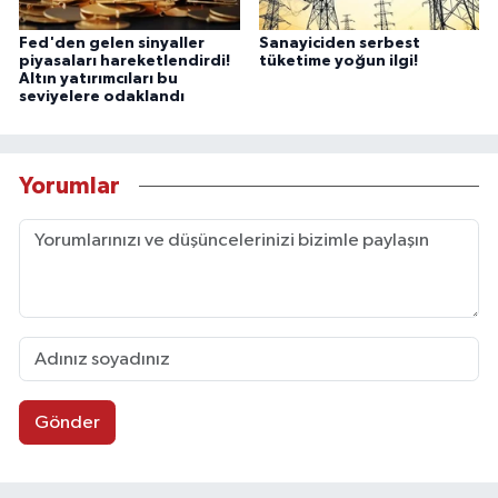
Fed'den gelen sinyaller
Sanayiciden serbest
piyasaları hareketlendirdi!
tüketime yoğun ilgi!
Altın yatırımcıları bu
seviyelere odaklandı
Yorumlar
Gönder