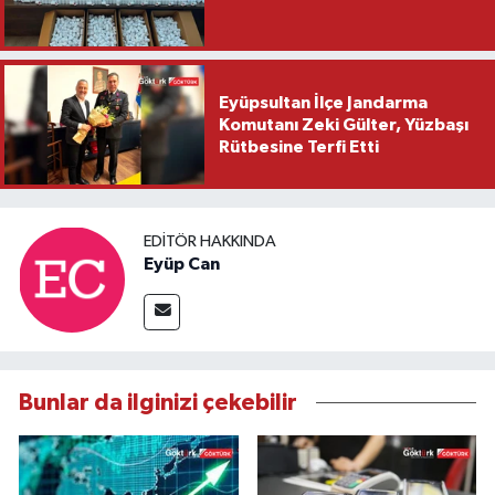
Eyüpsultan İlçe Jandarma
Komutanı Zeki Gülter, Yüzbaşı
Rütbesine Terfi Etti
EDITÖR HAKKINDA
Eyüp Can
Bunlar da ilginizi çekebilir