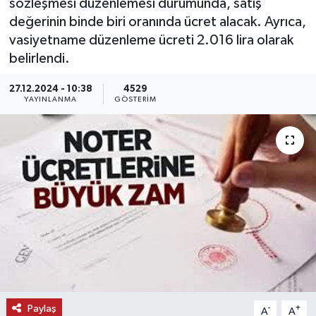
sözleşmesi düzenlemesi durumunda, satış
değerinin binde biri oranında ücret alacak. Ayrıca,
KEMERBURGAZ
vasiyetname düzenleme ücreti 2.016 lira olarak
belirlendi.
KÜLTÜR - SANAT
27.12.2024 - 10:38
4529
MAGAZİN
YAYINLANMA
GÖSTERIM
ÖZEL HABER
SAĞLIK
SPOR
TEKNOLOJİ
TİCARET
Paylaş
-
+
A
A
YAŞAM