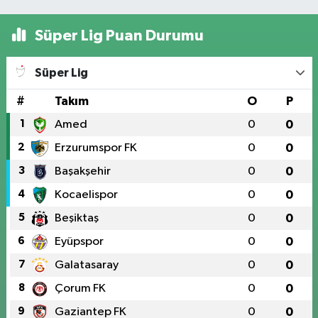
Süper Lig Puan Durumu
Süper Lig
#
Takım
O
P
1
Amed
0
0
2
Erzurumspor FK
0
0
3
Başakşehir
0
0
4
Kocaelispor
0
0
5
Beşiktaş
0
0
6
Eyüpspor
0
0
7
Galatasaray
0
0
8
Çorum FK
0
0
9
Gaziantep FK
0
0