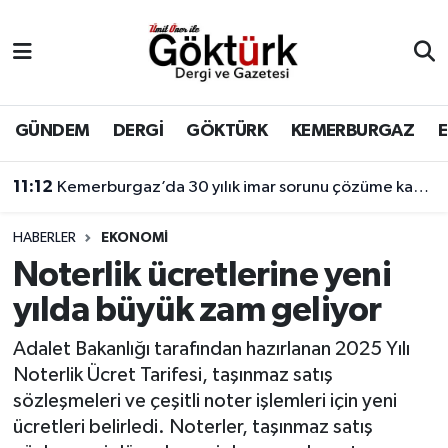
Anne Çocuk
Eyüpsultan Hava Durumu
BİLİM
Eyüpsultan Trafik Yoğunluk Haritası
GÜNDEM
DERGİ
GÖKTÜRK
KEMERBURGAZ
DERGİ
Süper Lig Puan Durumu ve Fikstür
11:12
Kemerburgaz’da 30 yılık imar sorunu çözüme kavuşuyor
DÜNYA
Tüm Manşetler
HABERLER
EKONOMİ
Noterlik ücretlerine yeni
EĞİTİM
Son Dakika Haberleri
yılda büyük zam geliyor
EKONOMİ
Haber Arşivi
Adalet Bakanlığı tarafından hazırlanan 2025 Yılı
Noterlik Ücret Tarifesi, taşınmaz satış
GÖKTÜRK
sözleşmeleri ve çeşitli noter işlemleri için yeni
ücretleri belirledi. Noterler, taşınmaz satış
GÜNDEM