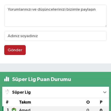
Gönder
Süper Lig Puan Durumu
Süper Lig
#
Takım
O
P
1
Amed
0
0