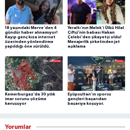
18 yaşındaki Merve'den 4
Yeraltı'nın Melek'i Ülkü Hilal
gündür haber alınamıyor!
Çiftçi’nin babası Hakan
Kayıp genç kıza internet
Çelebi'den şikayetçi oldu!
üzerinden yönlendirme
Menajerlik şirketinden jet
yapıldığı öne sürüldü.
açıklama
Kemerburgaz’da 30 yılık
Eyüpsultan’ın sporcu
imar sorunu çözüme
gençleri başarıdan
kavuşuyor
başarıya koşuyor.
Yorumlar