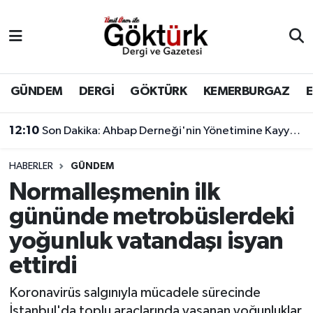
Anne Çocuk
Eyüpsultan Hava Durumu
BİLİM
Eyüpsultan Trafik Yoğunluk Haritası
GÜNDEM
DERGİ
GÖKTÜRK
KEMERBURGAZ
DERGİ
Süper Lig Puan Durumu ve Fikstür
12:10
Son Dakika: Ahbap Derneği'nin Yönetimine Kayyum Atandı
DÜNYA
Tüm Manşetler
HABERLER
GÜNDEM
Normalleşmenin ilk
EĞİTİM
Son Dakika Haberleri
gününde metrobüslerdeki
EKONOMİ
Haber Arşivi
yoğunluk vatandaşı isyan
ettirdi
GÖKTÜRK
Koronavirüs salgınıyla mücadele sürecinde
GÜNDEM
İstanbul'da toplu araçlarında yaşanan yoğunluklar