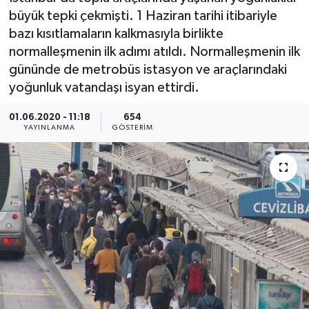
büyük tepki çekmişti. 1 Haziran tarihi itibariyle
KEMERBURGAZ
bazı kısıtlamaların kalkmasıyla birlikte
normalleşmenin ilk adımı atıldı. Normalleşmenin ilk
KÜLTÜR - SANAT
gününde de metrobüs istasyon ve araçlarındaki
yoğunluk vatandaşı isyan ettirdi.
MAGAZİN
01.06.2020 - 11:18
654
YAYINLANMA
GÖSTERIM
ÖZEL HABER
SAĞLIK
SPOR
TEKNOLOJİ
TİCARET
YAŞAM