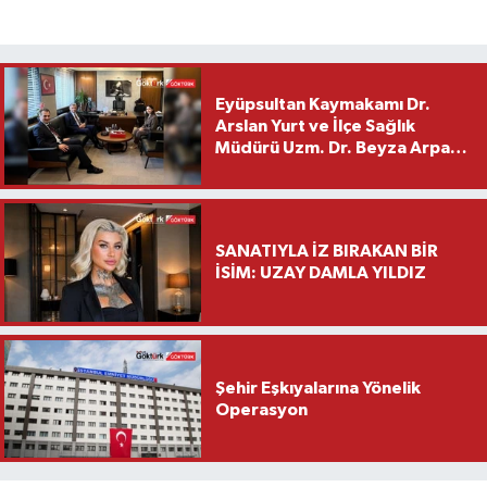
Eyüpsultan Kaymakamı Dr.
Arslan Yurt ve İlçe Sağlık
Müdürü Uzm. Dr. Beyza Arpacı
Saylar’dan Hayırlı Olsun
Ziyareti
SANATIYLA İZ BIRAKAN BİR
İSİM: UZAY DAMLA YILDIZ
Şehir Eşkıyalarına Yönelik
Operasyon