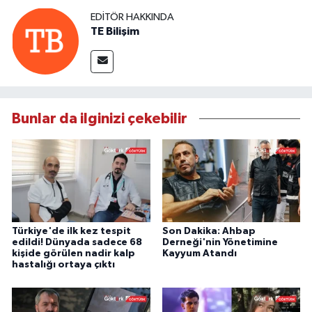
EDITÖR HAKKINDA
TE Bilişim
Bunlar da ilginizi çekebilir
Türkiye'de ilk kez tespit
Son Dakika: Ahbap
edildi! Dünyada sadece 68
Derneği'nin Yönetimine
kişide görülen nadir kalp
Kayyum Atandı
hastalığı ortaya çıktı