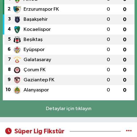
2
Erzurumspor FK
0
0
3
Başakşehir
0
0
4
Kocaelispor
0
0
5
Beşiktaş
0
0
6
Eyüpspor
0
0
7
Galatasaray
0
0
8
Çorum FK
0
0
9
Gaziantep FK
0
0
10
Alanyaspor
0
0
Detaylar için tıklayın
Süper Lig Fikstür