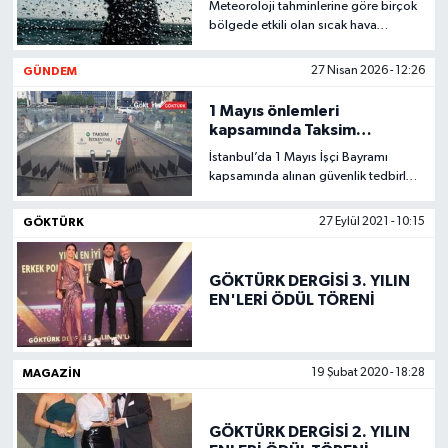
Meteoroloji tahminlerine göre birçok
bölgede etkili olan sıcak hava
KEMERBURGAZ
dalgasının ardından hava
koşullarında ani bir değişim
GÜNDEM
27 Nisan 2026 - 12:26
yaşanması bekleniyor.
KÜLTÜR - SANAT
1 Mayıs önlemleri
kapsamında Taksim
MAGAZİN
metrosu ve füniküler hattı
İstanbul’da 1 Mayıs İşçi Bayramı
kapatıldı
kapsamında alınan güvenlik tedbirleri
ÖZEL HABER
çerçevesinde Taksim bölgesindeki
bazı raylı sistem hatları geçici olarak
GÖKTÜRK
27 Eylül 2021 - 10:15
hizmet dışı bırakıldı.
SAĞLIK
GÖKTÜRK DERGİSİ 3. YILIN
SPOR
EN'LERİ ÖDÜL TÖRENİ
TEKNOLOJİ
MAGAZIN
19 Şubat 2020 - 18:28
TİCARET
GÖKTÜRK DERGİSİ 2. YILIN
YAŞAM