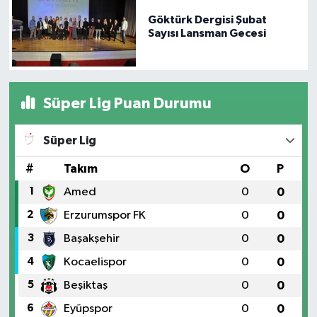
Etkinliği
Göktürk Dergisi Şubat
Sayısı Lansman Gecesi
Süper Lig Puan Durumu
Süper Lig
#
Takım
O
P
1
Amed
0
0
2
Erzurumspor FK
0
0
3
Başakşehir
0
0
4
Kocaelispor
0
0
5
Beşiktaş
0
0
6
Eyüpspor
0
0