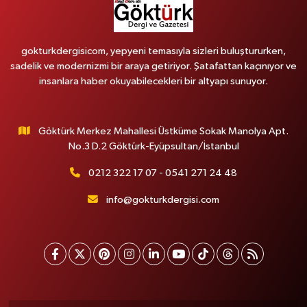
gokturkdergisicom, yepyeni temasıyla sizleri buluştururken,
sadelik ve modernizmi bir araya getiriyor. Şatafattan kaçınıyor ve
insanlara haber okuyabilecekleri bir altyapı sunuyor.
Göktürk Merkez Mahallesi Üstküme Sokak Manolya Apt.
No.3 D.2 Göktürk-Eyüpsultan/İstanbul
0212 322 17 07 - 0541 271 24 48
info@gokturkdergisi.com