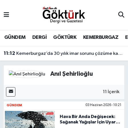
Anne Çocuk
Eyüpsultan Hava Durumu
BİLİM
Eyüpsultan Trafik Yoğunluk Haritası
GÜNDEM
DERGİ
GÖKTÜRK
KEMERBURGAZ
DERGİ
Süper Lig Puan Durumu ve Fikstür
11:12
Kemerburgaz’da 30 yılık imar sorunu çözüme kavuşuyor
DÜNYA
Tüm Manşetler
Anıl Şehirlioğlu
EĞİTİM
Son Dakika Haberleri
11 İçerik
EKONOMİ
Haber Arşivi
GÜNDEM
03 Haziran 2026 - 10:21
GÖKTÜRK
Hava Bir Anda Değişecek:
Sağanak Yağışlar İçin Uyarı
GÜNDEM
Geldi