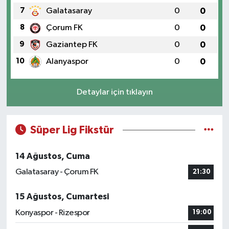
7
Galatasaray
0
0
8
Çorum FK
0
0
9
Gaziantep FK
0
0
10
Alanyaspor
0
0
Detaylar için tıklayın
Süper Lig Fikstür
14 Ağustos, Cuma
Galatasaray - Çorum FK
21:30
15 Ağustos, Cumartesi
Konyaspor - Rizespor
19:00