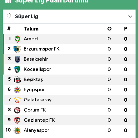
Süper Lig Puan Durumu
Süper Lig
#
Takım
O
P
1
Amed
0
0
2
Erzurumspor FK
0
0
3
Başakşehir
0
0
4
Kocaelispor
0
0
5
Beşiktaş
0
0
6
Eyüpspor
0
0
7
Galatasaray
0
0
8
Çorum FK
0
0
9
Gaziantep FK
0
0
10
Alanyaspor
0
0