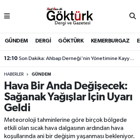
Anne Çocuk
Eyüpsultan Hava Durumu
BİLİM
Eyüpsultan Trafik Yoğunluk Haritası
GÜNDEM
DERGİ
GÖKTÜRK
KEMERBURGAZ
DERGİ
Süper Lig Puan Durumu ve Fikstür
12:10
Son Dakika: Ahbap Derneği'nin Yönetimine Kayyum Atandı
DÜNYA
Tüm Manşetler
HABERLER
GÜNDEM
Hava Bir Anda Değişecek:
EĞİTİM
Son Dakika Haberleri
Sağanak Yağışlar İçin Uyarı
EKONOMİ
Haber Arşivi
Geldi
GÖKTÜRK
Meteoroloji tahminlerine göre birçok bölgede
etkili olan sıcak hava dalgasının ardından hava
GÜNDEM
koşullarında ani bir değişim yaşanması bekleniyor.