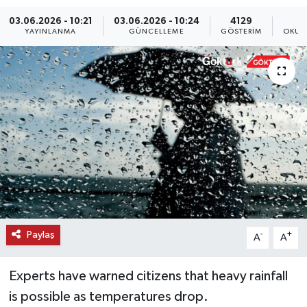
03.06.2026 - 10:21
03.06.2026 - 10:24
4129
KEMERBURGAZ
YAYINLANMA
GÜNCELLEME
GÖSTERIM
OKUN
KÜLTÜR - SANAT
MAGAZİN
ÖZEL HABER
SAĞLIK
SPOR
TEKNOLOJİ
Paylaş
-
+
A
A
TİCARET
Experts have warned citizens that heavy rainfall
is possible as temperatures drop.
YAŞAM