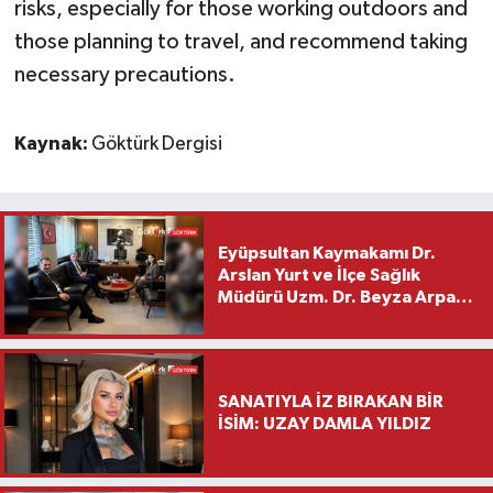
risks, especially for those working outdoors and
those planning to travel, and recommend taking
necessary precautions.
Kaynak:
Göktürk Dergisi
Eyüpsultan Kaymakamı Dr.
Arslan Yurt ve İlçe Sağlık
Müdürü Uzm. Dr. Beyza Arpacı
Saylar’dan Hayırlı Olsun
Ziyareti
SANATIYLA İZ BIRAKAN BİR
İSİM: UZAY DAMLA YILDIZ