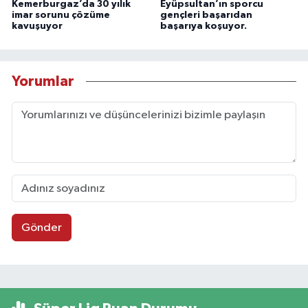
Kemerburgaz’da 30 yılık
Eyüpsultan’ın sporcu
imar sorunu çözüme
gençleri başarıdan
kavuşuyor
başarıya koşuyor.
Yorumlar
Gönder