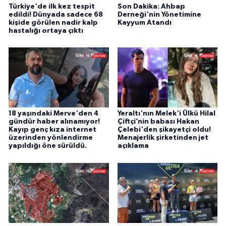
Türkiye'de ilk kez tespit
Son Dakika: Ahbap
edildi! Dünyada sadece 68
Derneği'nin Yönetimine
kişide görülen nadir kalp
Kayyum Atandı
hastalığı ortaya çıktı
18 yaşındaki Merve'den 4
Yeraltı'nın Melek'i Ülkü Hilal
gündür haber alınamıyor!
Çiftçi’nin babası Hakan
Kayıp genç kıza internet
Çelebi'den şikayetçi oldu!
üzerinden yönlendirme
Menajerlik şirketinden jet
yapıldığı öne sürüldü.
açıklama