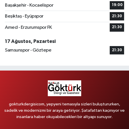
Başakşehir - Kocaelispor
19:00
Beşiktaş - Eyüpspor
21:30
Amed - Erzurumspor FK
21:30
17 Ağustos, Pazartesi
Samsunspor - Göztepe
21:30
gokturkdergisicom, yepyeni temasıyla sizleri buluştururken,
sadelik ve modernizmi bir araya getiriyor. Şatafattan kaçınıyor ve
insanlara haber okuyabilecekleri bir altyapı sunuyor.