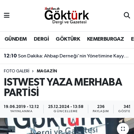
Anne Çocuk
Eyüpsultan Hava Durumu
BİLİM
Eyüpsultan Trafik Yoğunluk Haritası
GÜNDEM
DERGİ
GÖKTÜRK
KEMERBURGAZ
DERGİ
Süper Lig Puan Durumu ve Fikstür
11:17
Çağatay Ulusoy'un yeni görünümü sosyal medyada gündem yarattı
DÜNYA
Tüm Manşetler
FOTO GALERI
MAGAZIN
ISTWEST YAZA MERHABA
EĞİTİM
Son Dakika Haberleri
PARTİSİ
EKONOMİ
Haber Arşivi
19.06.2019 - 12:12
25.12.2024 - 13:58
236
345
YAYINLANMA
GÜNCELLEME
PAYLAŞIM
GÖSTER
GÖKTÜRK
GÜNDEM