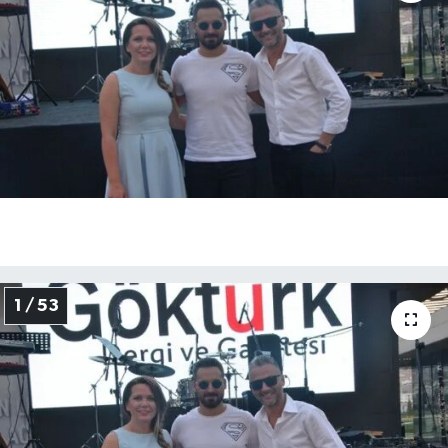
KEMERBURGAZ
KÜLTÜR - SANAT
MAGAZİN
ÖZEL HABER
SAĞLIK
SPOR
1 / 53
TEKNOLOJİ
TİCARET
YAŞAM