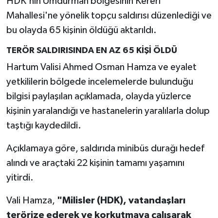
HDK'nın Umdurman bölgesinin Kereri
Mahallesi'ne yönelik topçu saldırısı düzenlediği ve
bu olayda 65 kişinin öldüğü aktarıldı.
TERÖR SALDIRISINDA EN AZ 65 KİŞİ ÖLDÜ
Hartum Valisi Ahmed Osman Hamza ve eyalet
yetkililerin bölgede incelemelerde bulunduğu
bilgisi paylaşılan açıklamada, olayda yüzlerce
kişinin yaralandığı ve hastanelerin yaralılarla dolup
taştığı kaydedildi.
Açıklamaya göre, saldırıda minibüs durağı hedef
alındı ve araçtaki 22 kişinin tamamı yaşamını
yitirdi.
Vali Hamza,
"Milisler (HDK), vatandaşları
terörize ederek ve korkutmaya çalışarak