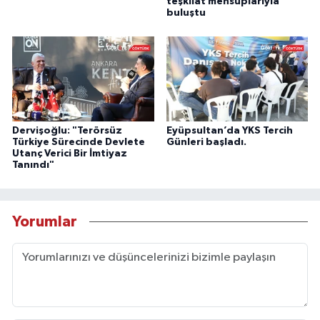
teşkilat mensuplarıyla
buluştu
Dervişoğlu: "Terörsüz
Eyüpsultan’da YKS Tercih
Türkiye Sürecinde Devlete
Günleri başladı.
Utanç Verici Bir İmtiyaz
Tanındı"
Yorumlar