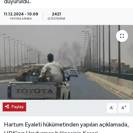
duyuruldu.
KEMERBURGAZ
11.12.2024 - 10:09
2421
YAYINLANMA
GÖSTERIM
KÜLTÜR - SANAT
MAGAZİN
ÖZEL HABER
SAĞLIK
SPOR
TEKNOLOJİ
Paylaş
-
+
A
A
TİCARET
Hartum Eyaleti hükümetinden yapılan açıklamada,
YAŞAM