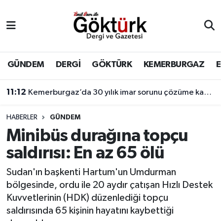
Anne Çocuk
Eyüpsultan Hava Durumu
BİLİM
Eyüpsultan Trafik Yoğunluk Haritası
GÜNDEM
DERGİ
GÖKTÜRK
KEMERBURGAZ
DERGİ
Süper Lig Puan Durumu ve Fikstür
11:12
Kemerburgaz’da 30 yılık imar sorunu çözüme kavuşuyor
DÜNYA
Tüm Manşetler
HABERLER
GÜNDEM
Minibüs durağına topçu
EĞİTİM
Son Dakika Haberleri
saldırısı: En az 65 ölü
EKONOMİ
Haber Arşivi
Sudan'ın başkenti Hartum'un Umdurman
bölgesinde, ordu ile 20 aydır çatışan Hızlı Destek
GÖKTÜRK
Kuvvetlerinin (HDK) düzenlediği topçu
saldırısında 65 kişinin hayatını kaybettiği
GÜNDEM