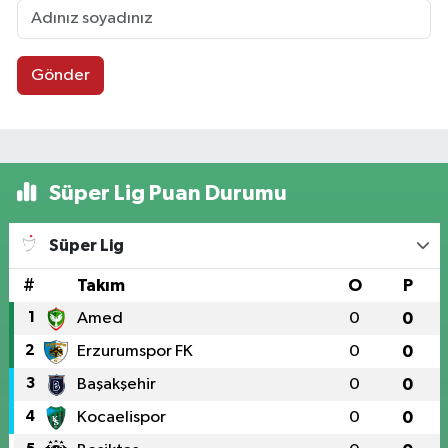
Gönder
Süper Lig Puan Durumu
Süper Lig
#
Takım
O
P
1
Amed
0
0
2
Erzurumspor FK
0
0
3
Başakşehir
0
0
4
Kocaelispor
0
0