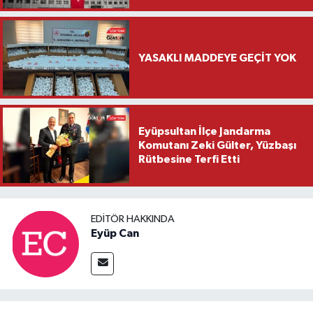
YASAKLI MADDEYE GEÇİT YOK
Eyüpsultan İlçe Jandarma
Komutanı Zeki Gülter, Yüzbaşı
Rütbesine Terfi Etti
EDITÖR HAKKINDA
Eyüp Can