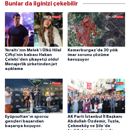
Bunlar da ilginizi çekebilir
Yeraltı'nın Melek'i Ülkü Hilal
Kemerburgaz’da 30 yılık
Çiftçi’nin babası Hakan
imar sorunu çözüme
Çelebi'den şikayetçi oldu!
kavuşuyor
Menajerlik şirketinden jet
açıklama
Eyüpsultan’ın sporcu
AK Parti İstanbul İl Başkanı
gençleri başarıdan
Abdullah Özdemir, Tuzla,
başarıya koşuyor.
Çekmeköy ve Şile'de