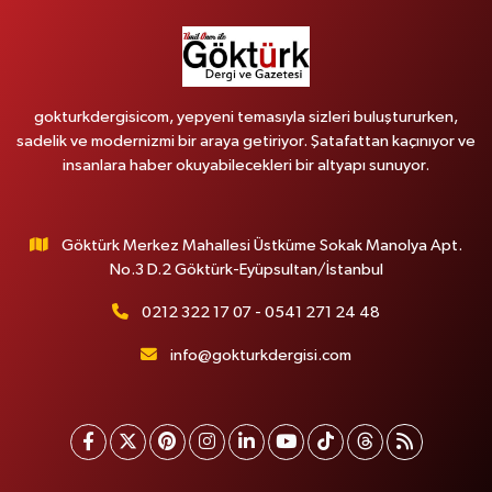
gokturkdergisicom, yepyeni temasıyla sizleri buluştururken,
sadelik ve modernizmi bir araya getiriyor. Şatafattan kaçınıyor ve
insanlara haber okuyabilecekleri bir altyapı sunuyor.
Göktürk Merkez Mahallesi Üstküme Sokak Manolya Apt.
No.3 D.2 Göktürk-Eyüpsultan/İstanbul
0212 322 17 07 - 0541 271 24 48
info@gokturkdergisi.com