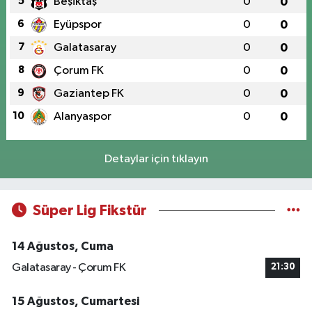
5
Beşiktaş
0
0
6
Eyüpspor
0
0
7
Galatasaray
0
0
8
Çorum FK
0
0
9
Gaziantep FK
0
0
10
Alanyaspor
0
0
Detaylar için tıklayın
Süper Lig Fikstür
14 Ağustos, Cuma
Galatasaray - Çorum FK
21:30
15 Ağustos, Cumartesi