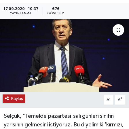
17.09.2020 - 10:37
676
KEMERBURGAZ
YAYINLANMA
GÖSTERIM
KÜLTÜR - SANAT
MAGAZİN
ÖZEL HABER
SAĞLIK
SPOR
TEKNOLOJİ
Paylaş
-
+
A
A
TİCARET
Selçuk, "Temelde pazartesi-salı günleri sınıfın
yarısının gelmesini istiyoruz. Bu diyelim ki 'kırmızı,
YAŞAM