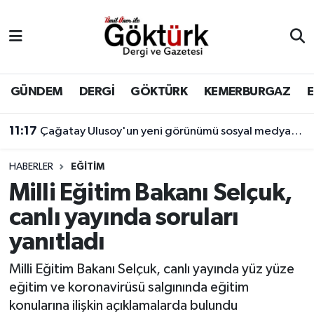
Anne Çocuk
Eyüpsultan Hava Durumu
BİLİM
Eyüpsultan Trafik Yoğunluk Haritası
GÜNDEM
DERGİ
GÖKTÜRK
KEMERBURGAZ
11:17
DERGİ
Süper Lig Puan Durumu ve Fikstür
Çağatay Ulusoy'un yeni görünümü sosyal medyada gündem yarattı
10:54
18 yaşındaki Merve'den 4 gündür haber alınamıyor! Kayıp genç kıza internet üzerinden yönlendirme yapıldığı öne sürüldü.
DÜNYA
Tüm Manşetler
HABERLER
EĞİTİM
Milli Eğitim Bakanı Selçuk,
EĞİTİM
Son Dakika Haberleri
canlı yayında soruları
EKONOMİ
Haber Arşivi
yanıtladı
GÖKTÜRK
Milli Eğitim Bakanı Selçuk, canlı yayında yüz yüze
eğitim ve koronavirüsü salgınında eğitim
GÜNDEM
konularına ilişkin açıklamalarda bulundu