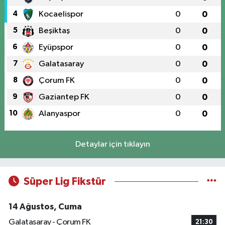
4
Kocaelispor
0
0
5
Beşiktaş
0
0
6
Eyüpspor
0
0
7
Galatasaray
0
0
8
Çorum FK
0
0
9
Gaziantep FK
0
0
10
Alanyaspor
0
0
Detaylar için tıklayın
Süper Lig Fikstür
14 Ağustos, Cuma
Galatasaray - Çorum FK
21:30