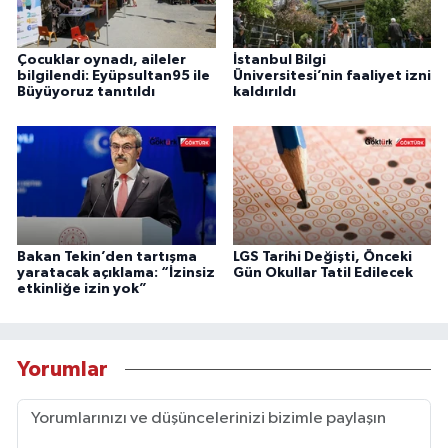
Çocuklar oynadı, aileler
İstanbul Bilgi
bilgilendi: Eyüpsultan95 ile
Üniversitesi’nin faaliyet izni
Büyüyoruz tanıtıldı
kaldırıldı
Bakan Tekin’den tartışma
LGS Tarihi Değişti, Önceki
yaratacak açıklama: “İzinsiz
Gün Okullar Tatil Edilecek
etkinliğe izin yok”
Yorumlar