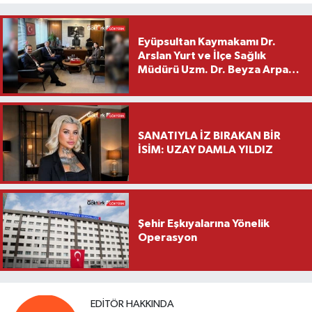
Eyüpsultan Kaymakamı Dr.
Arslan Yurt ve İlçe Sağlık
Müdürü Uzm. Dr. Beyza Arpacı
Saylar’dan Hayırlı Olsun
Ziyareti
SANATIYLA İZ BIRAKAN BİR
İSİM: UZAY DAMLA YILDIZ
Şehir Eşkıyalarına Yönelik
Operasyon
EDITÖR HAKKINDA