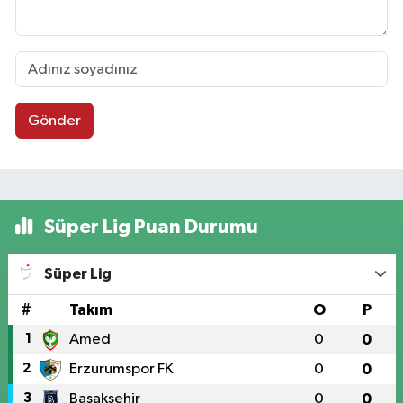
Gönder
Süper Lig Puan Durumu
Süper Lig
#
Takım
O
P
1
Amed
0
0
2
Erzurumspor FK
0
0
3
Başakşehir
0
0