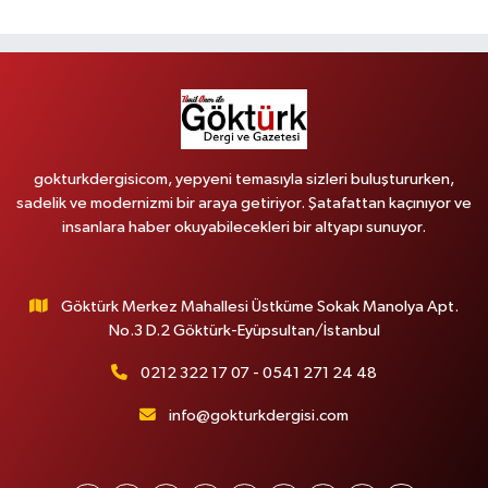
gokturkdergisicom, yepyeni temasıyla sizleri buluştururken,
sadelik ve modernizmi bir araya getiriyor. Şatafattan kaçınıyor ve
insanlara haber okuyabilecekleri bir altyapı sunuyor.
Göktürk Merkez Mahallesi Üstküme Sokak Manolya Apt.
No.3 D.2 Göktürk-Eyüpsultan/İstanbul
0212 322 17 07 - 0541 271 24 48
info@gokturkdergisi.com