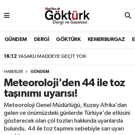
Anne Çocuk
Eyüpsultan Hava Durumu
BİLİM
Eyüpsultan Trafik Yoğunluk Haritası
GÜNDEM
DERGİ
GÖKTÜRK
KEMERBURGAZ
DERGİ
Süper Lig Puan Durumu ve Fikstür
16:12
YASAKLI MADDEYE GEÇİT YOK
DÜNYA
Tüm Manşetler
HABERLER
GÜNDEM
Meteoroloji'den 44 ile toz
EĞİTİM
Son Dakika Haberleri
taşınımı uyarısı!
EKONOMİ
Haber Arşivi
Meteoroloji Genel Müdürlüğü, Kuzey Afrika'dan
gelen ve önümüzdeki günlerde Türkiye'de etkisini
GÖKTÜRK
gösterecek olan çöl tozları hakkında uyarılarda
bulundu. 44 ile toz taşımını sebebiyle sarı uyarı
GÜNDEM