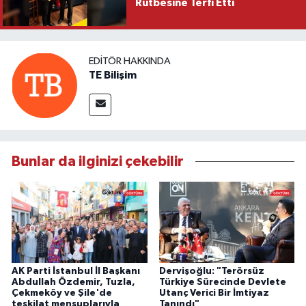
Rütbesine Terfi Etti
EDITÖR HAKKINDA
TE Bilişim
Bunlar da ilginizi çekebilir
AK Parti İstanbul İl Başkanı
Dervişoğlu: "Terörsüz
Abdullah Özdemir, Tuzla,
Türkiye Sürecinde Devlete
Çekmeköy ve Şile'de
Utanç Verici Bir İmtiyaz
teşkilat mensuplarıyla
Tanındı"