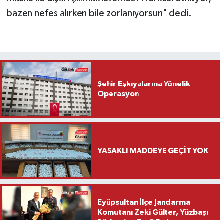
bazen nefes alırken bile zorlanıyorsun" dedi.
Şehir Eşkıyalarına Yönelik
Operasyon
YASAKLI MADDEYE GEÇİT YOK
Eyüpsultan İlçe Jandarma
Komutanı Zeki Gülter, Yüzbaşı