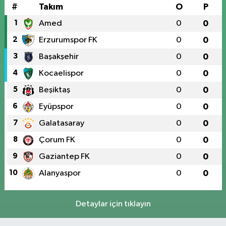
#
Takım
O
P
1
Amed
0
0
2
Erzurumspor FK
0
0
3
Başakşehir
0
0
4
Kocaelispor
0
0
5
Beşiktaş
0
0
6
Eyüpspor
0
0
7
Galatasaray
0
0
8
Çorum FK
0
0
9
Gaziantep FK
0
0
10
Alanyaspor
0
0
Detaylar için tıklayın