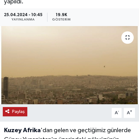
yapıldı.
KEMERBURGAZ
25.04.2024 - 10:45
19.9K
YAYINLANMA
GÖSTERIM
KÜLTÜR - SANAT
MAGAZİN
ÖZEL HABER
SAĞLIK
SPOR
TEKNOLOJİ
Paylaş
-
+
A
A
TİCARET
Kuzey Afrika
'dan gelen ve geçtiğimiz günlerde
YAŞAM