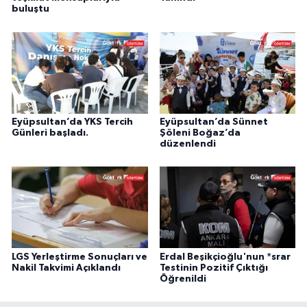
buluştu
Eyüpsultan’da YKS Tercih
Eyüpsultan’da Sünnet
Günleri başladı.
Şöleni Boğaz’da
düzenlendi
LGS Yerleştirme Sonuçları ve
Erdal Beşikçioğlu'nun *srar
Nakil Takvimi Açıklandı
Testinin Pozitif Çıktığı
Öğrenildi