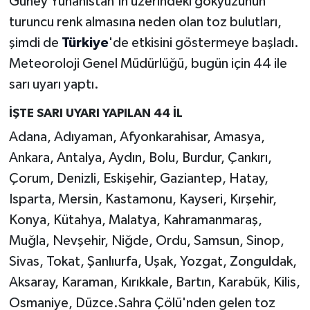
Güney Yunanistan'ın üzerindeki gökyüzünün
turuncu renk almasına neden olan toz bulutları,
şimdi de
Türkiye
'de etkisini göstermeye başladı.
Meteoroloji Genel Müdürlüğü, bugün için 44 ile
sarı uyarı yaptı.
İŞTE SARI UYARI YAPILAN 44 İL
Adana, Adıyaman, Afyonkarahisar, Amasya,
Ankara, Antalya, Aydın, Bolu, Burdur, Çankırı,
Çorum, Denizli, Eskişehir, Gaziantep, Hatay,
Isparta, Mersin, Kastamonu, Kayseri, Kırşehir,
Konya, Kütahya, Malatya, Kahramanmaraş,
Muğla, Nevşehir, Niğde, Ordu, Samsun, Sinop,
Sivas, Tokat, Şanlıurfa, Uşak, Yozgat, Zonguldak,
Aksaray, Karaman, Kırıkkale, Bartın, Karabük, Kilis,
Osmaniye, Düzce.Sahra Çölü'nden gelen toz