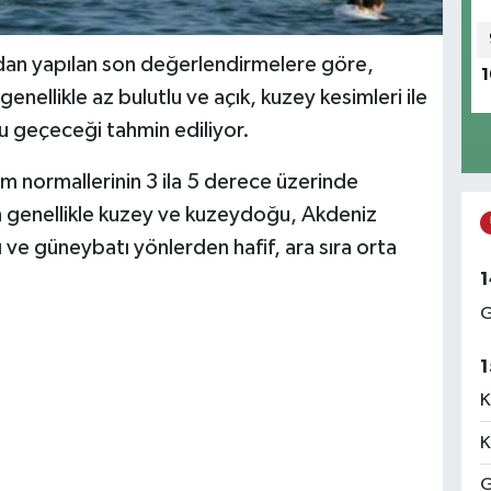
dan yapılan son değerlendirmelere göre,
1
nellikle az bulutlu ve açık, kuzey kesimleri ile
u geçeceği tahmin ediliyor.
m normallerinin 3 ila 5 derece üzerinde
n genellikle kuzey ve kuzeydoğu, Akdeniz
 ve güneybatı yönlerden hafif, ara sıra orta
1
G
1
K
K
G