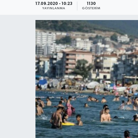
17.09.2020 - 10:23
1130
YAYINLANMA
GÖSTERIM
KEMERBURGAZ
KÜLTÜR - SANAT
MAGAZİN
ÖZEL HABER
SAĞLIK
SPOR
TEKNOLOJİ
TİCARET
YAŞAM