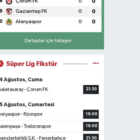
8
Çorum FK
0
0
9
Gaziantep FK
0
0
0
Alanyaspor
0
0
Detaylar için tıklayın
Süper Lig Fikstür
4 Ağustos, Cuma
alatasaray - Çorum FK
21:30
5 Ağustos, Cumartesi
onyaspor - Rizespor
19:00
asımpaşa - Trabzonspor
19:00
ençlerbirliği S.K. - Fenerbahçe
21:30