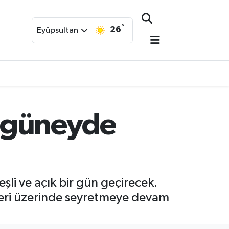
°
26
Eyüpsultan
, güneyde
li ve açık bir gün geçirecek.
eri üzerinde seyretmeye devam