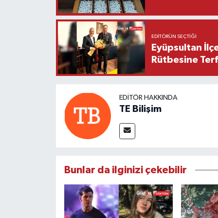
EDITÖRÜN SEÇTIĞI
Eyüpsultan İlç
Rütbesine Terfi
EDITÖR HAKKINDA
TE Bilişim
Bunlar da ilginizi çekebilir