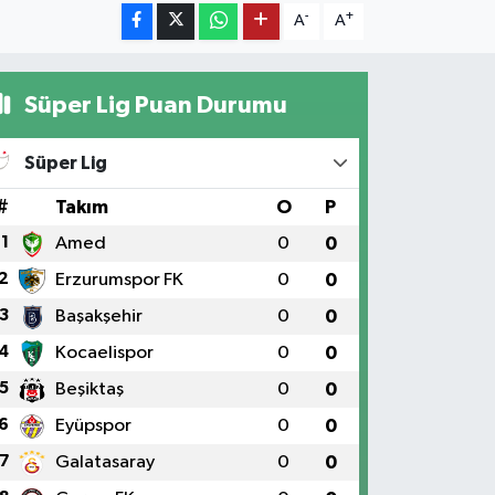
-
+
A
A
Süper Lig Puan Durumu
Süper Lig
#
Takım
O
P
1
Amed
0
0
2
Erzurumspor FK
0
0
3
Başakşehir
0
0
4
Kocaelispor
0
0
5
Beşiktaş
0
0
6
Eyüpspor
0
0
7
Galatasaray
0
0