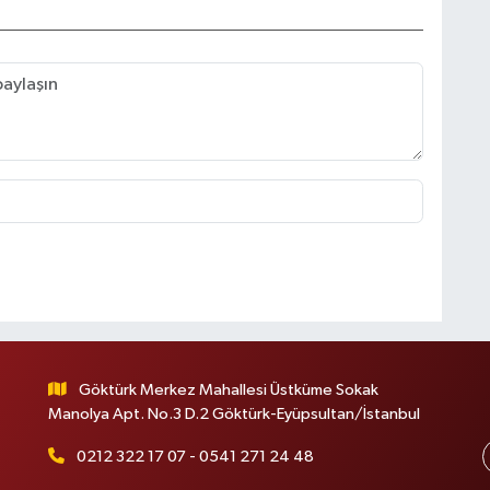
Göktürk Merkez Mahallesi Üstküme Sokak
Manolya Apt. No.3 D.2 Göktürk-Eyüpsultan/İstanbul
0212 322 17 07 - 0541 271 24 48