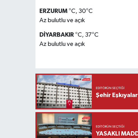
ERZURUM
°C, 30°C
Az bulutlu ve açık
DİYARBAKIR
°C, 37°C
Az bulutlu ve açık
EDITÖRÜN SEÇTIĞI
Şehir Eşkıyala
EDITÖRÜN SEÇTIĞI
YASAKLI MADD