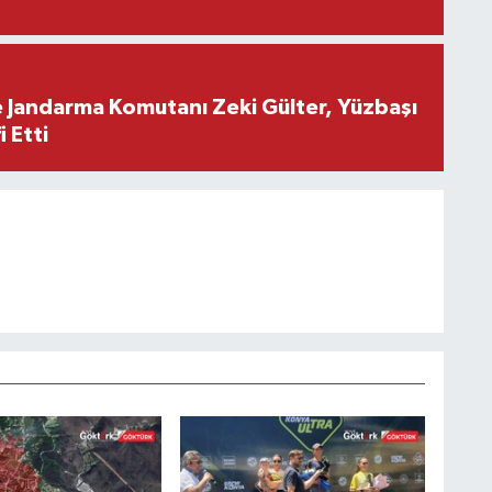
e Jandarma Komutanı Zeki Gülter, Yüzbaşı
 Etti