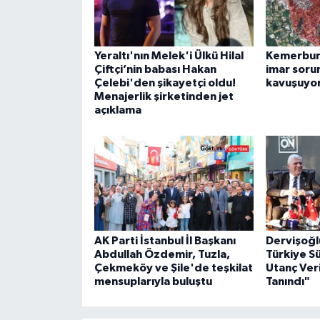
Yeraltı'nın Melek'i Ülkü Hilal
Kemerburg
Çiftçi’nin babası Hakan
imar soru
Çelebi'den şikayetçi oldu!
kavuşuyo
Menajerlik şirketinden jet
açıklama
AK Parti İstanbul İl Başkanı
Dervişoğl
Abdullah Özdemir, Tuzla,
Türkiye S
Çekmeköy ve Şile'de teşkilat
Utanç Veri
mensuplarıyla buluştu
Tanındı"