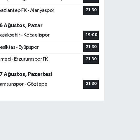
aziantep FK - Alanyaspor
21:30
6 Ağustos, Pazar
aşakşehir - Kocaelispor
19:00
eşiktaş - Eyüpspor
21:30
med - Erzurumspor FK
21:30
7 Ağustos, Pazartesi
amsunspor - Göztepe
21:30