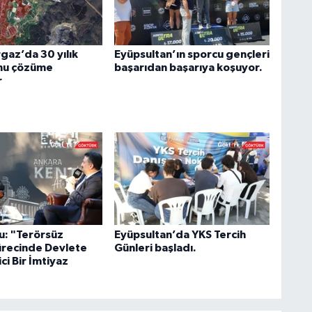
az’da 30 yılık
Eyüpsultan’ın sporcu gençleri
nu çözüme
başarıdan başarıya koşuyor.
r
u: "Terörsüz
Eyüpsultan’da YKS Tercih
ürecinde Devlete
Günleri başladı.
ci Bir İmtiyaz