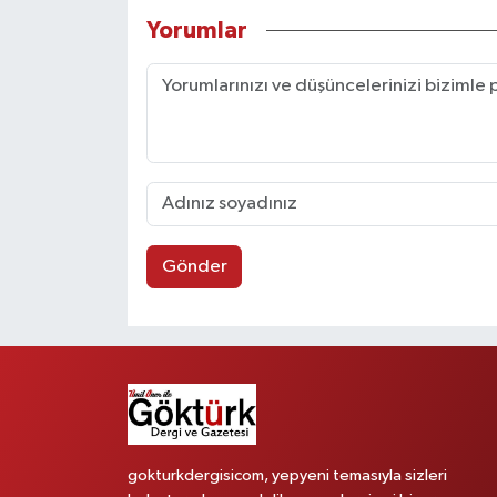
Yorumlar
Gönder
gokturkdergisicom, yepyeni temasıyla sizleri