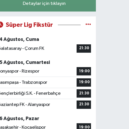
Detaylar için tıklayın
Süper Lig Fikstür
4 Ağustos, Cuma
alatasaray - Çorum FK
21:30
5 Ağustos, Cumartesi
onyaspor - Rizespor
19:00
asımpaşa - Trabzonspor
19:00
ençlerbirliği S.K. - Fenerbahçe
21:30
aziantep FK - Alanyaspor
21:30
6 Ağustos, Pazar
aşakşehir - Kocaelispor
19:00