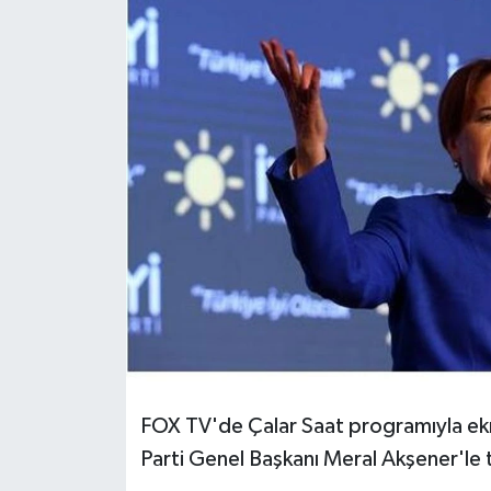
KEMERBURGAZ
KÜLTÜR - SANAT
MAGAZİN
ÖZEL HABER
SAĞLIK
SPOR
TEKNOLOJİ
FOX TV'de Çalar Saat programıyla ekr
TİCARET
Parti Genel Başkanı Meral Akşener'le
YAŞAM