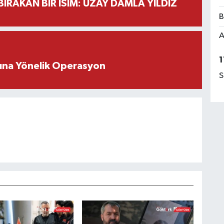
BIRAKAN BİR İSİM: UZAY DAMLA YILDIZ
B
A
1
rına Yönelik Operasyon
S