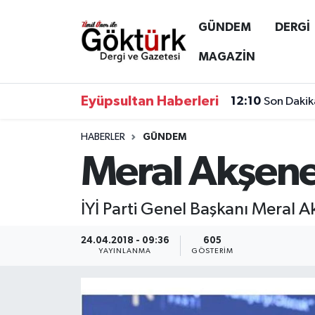
GÜNDEM
DERGİ
Anne Çocuk
Eyüpsultan Hava Durumu
MAGAZİN
BİLİM
Eyüpsultan Trafik Yoğunluk Haritası
Eyüpsultan Haberleri
12:10
Son Dakik
DERGİ
Süper Lig Puan Durumu ve Fikstür
HABERLER
GÜNDEM
Meral Akşene
DÜNYA
Tüm Manşetler
EĞİTİM
Son Dakika Haberleri
İYİ Parti Genel Başkanı Meral A
EKONOMİ
Haber Arşivi
24.04.2018 - 09:36
605
YAYINLANMA
GÖSTERIM
GÖKTÜRK
GÜNDEM