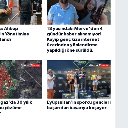
a: Ahbap
18 yaşındaki Merve'den 4
in Yönetimine
gündür haber alınamıyor!
tandı
Kayıp genç kıza internet
üzerinden yönlendirme
yapıldığı öne sürüldü.
az’da 30 yılık
Eyüpsultan’ın sporcu gençleri
nu çözüme
başarıdan başarıya koşuyor.
r