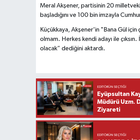
Meral Akşener, partisinin 20 milletve
başladığını ve 100 bin imzayla Cumhur
Küçükkaya, Akşener'in "Bana Gül için 
olmam. Herkes kendi adayı ile çıksın. İt
olacak” dediğini aktardı.
EDITÖRÜN SEÇTIĞI
Eyüpsultan Kay
Müdürü Uzm. Dr
Ziyareti
EDITÖRÜN SEÇTIĞI