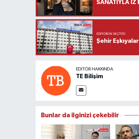
SANATIYLA İZ 
EDITÖRÜN SEÇTIĞI
Şehir Eşkıyala
EDITÖR HAKKINDA
TE Bilişim
Bunlar da ilginizi çekebilir