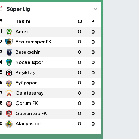
Süper Lig
#
Takım
O
P
1
Amed
0
0
2
Erzurumspor FK
0
0
3
Başakşehir
0
0
4
Kocaelispor
0
0
5
Beşiktaş
0
0
6
Eyüpspor
0
0
7
Galatasaray
0
0
8
Çorum FK
0
0
9
Gaziantep FK
0
0
0
Alanyaspor
0
0