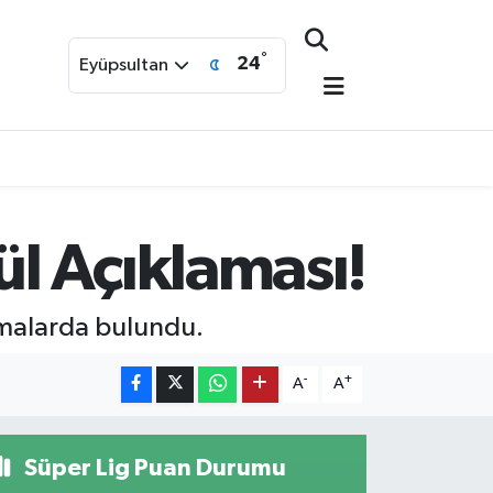
°
24
Eyüpsultan
l Açıklaması!
lamalarda bulundu.
-
+
A
A
Süper Lig Puan Durumu