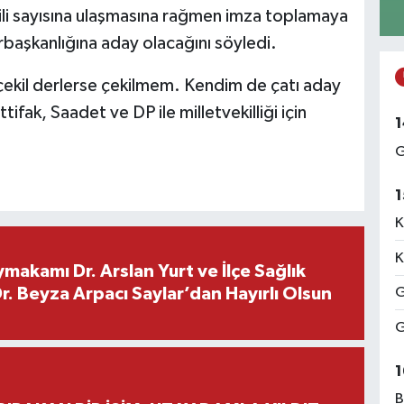
kili sayısına ulaşmasına rağmen imza toplamaya
başkanlığına aday olacağını söyledi.
çekil derlerse çekilmem. Kendim de çatı aday
tifak, Saadet ve DP ile milletvekilliği için
1
G
1
K
K
makamı Dr. Arslan Yurt ve İlçe Sağlık
. Beyza Arpacı Saylar’dan Hayırlı Olsun
G
G
1
B