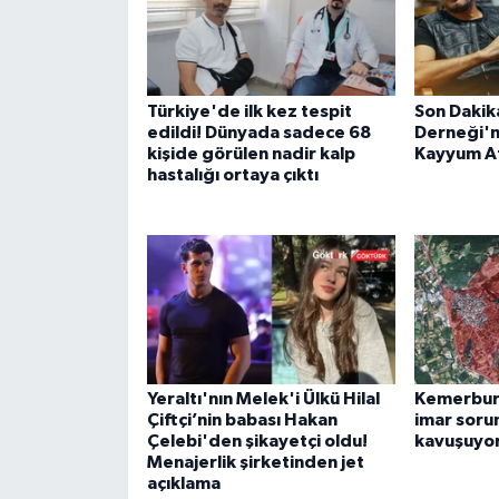
Türkiye'de ilk kez tespit
Son Dakik
edildi! Dünyada sadece 68
Derneği'n
kişide görülen nadir kalp
Kayyum A
hastalığı ortaya çıktı
Yeraltı'nın Melek'i Ülkü Hilal
Kemerburg
Çiftçi’nin babası Hakan
imar soru
Çelebi'den şikayetçi oldu!
kavuşuyo
Menajerlik şirketinden jet
açıklama