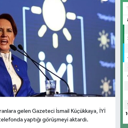
anlara gelen Gazeteci İsmail Küçükkaya, İYİ
1
 telefonda yaptığı görüşmeyi aktardı.