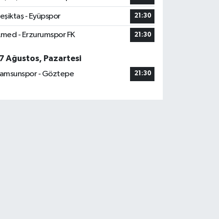
eşiktaş - Eyüpspor
21:30
med - Erzurumspor FK
21:30
7 Ağustos, Pazartesi
amsunspor - Göztepe
21:30