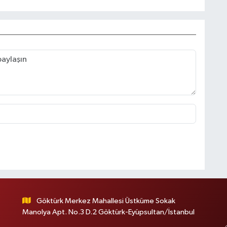
Göktürk Merkez Mahallesi Üstküme Sokak
Manolya Apt. No.3 D.2 Göktürk-Eyüpsultan/İstanbul