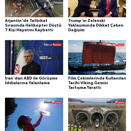
Arjantin'de Tatbikat
Trump'ın Zelenski
Sırasında Helikopter Düştü:
Yaklaşımında Dikkat Çeken
7 Kişi Hayatını Kaybetti
Değişim
İran'dan ABD ile Görüşme
Film Çekimlerinde Kullanılan
İddialarına Yalanlama
Tarihi Viking Gemisi
Tartışma Yarattı