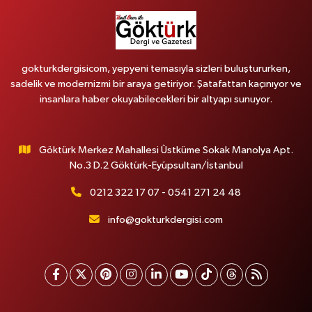
gokturkdergisicom, yepyeni temasıyla sizleri buluştururken,
sadelik ve modernizmi bir araya getiriyor. Şatafattan kaçınıyor ve
insanlara haber okuyabilecekleri bir altyapı sunuyor.
Göktürk Merkez Mahallesi Üstküme Sokak Manolya Apt.
No.3 D.2 Göktürk-Eyüpsultan/İstanbul
0212 322 17 07 - 0541 271 24 48
info@gokturkdergisi.com