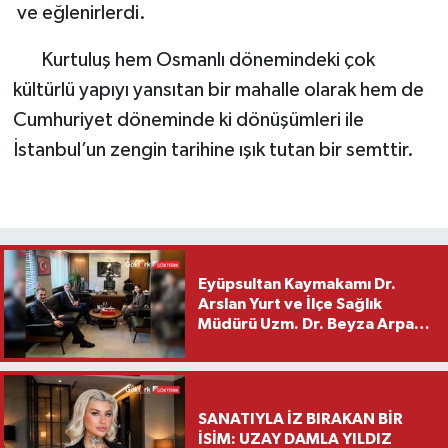
ve eğlenirlerdi.
Kurtuluş hem Osmanlı dönemindeki çok
kültürlü yapıyı yansıtan bir mahalle olarak hem de
Cumhuriyet döneminde ki dönüşümleri ile
İstanbul’un zengin tarihine ışık tutan bir semttir.
Eyüpsultan Kaymakamı Dr.
Arslan Yurt ve İlçe Sağlık
Müdürü Uzm. Dr. Beyza Arpacı
Saylar’dan Hayırlı Olsun
Ziyareti
SANATIYLA İZ BIRAKAN BİR
İSİM: UZAY DAMLA YILDIZ