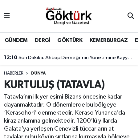
Anne Çocuk
Eyüpsultan Hava Durumu
BİLİM
Eyüpsultan Trafik Yoğunluk Haritası
GÜNDEM
DERGİ
GÖKTÜRK
KEMERBURGAZ
DERGİ
Süper Lig Puan Durumu ve Fikstür
12:10
Son Dakika: Ahbap Derneği'nin Yönetimine Kayyum Atandı
DÜNYA
Tüm Manşetler
HABERLER
DÜNYA
KURTULUŞ (TATAVLA)
EĞİTİM
Son Dakika Haberleri
Tatavla’nın ilk yerleşimi Bizans öncesine kadar
EKONOMİ
Haber Arşivi
dayanmaktadır. O dönemlerde bu bölgeye
‘Kerasohori’ denmektedir. Keraso Yunanca’da
GÖKTÜRK
kiraz anlamına gelmektedir. 1200’lü yıllarda
Galata’ya yerleşen Cenevizli tüccarların at
GÜNDEM
tavlalarını bu köyün sırtlarına kurmasıyla bölgeye