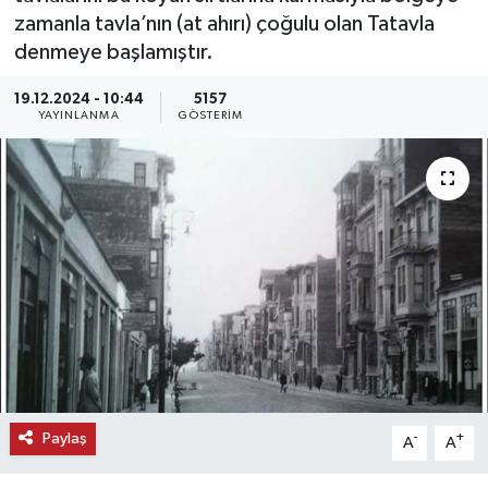
zamanla tavla’nın (at ahırı) çoğulu olan Tatavla
KEMERBURGAZ
denmeye başlamıştır.
KÜLTÜR - SANAT
19.12.2024 - 10:44
5157
YAYINLANMA
GÖSTERIM
MAGAZİN
ÖZEL HABER
SAĞLIK
SPOR
TEKNOLOJİ
TİCARET
Paylaş
-
+
A
A
YAŞAM