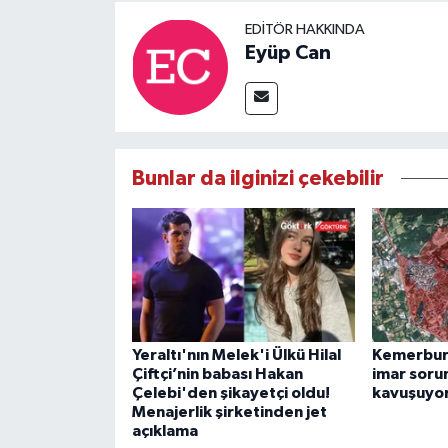
EDITÖR HAKKINDA
Eyüp Can
Bunlar da ilginizi çekebilir
Yeraltı'nın Melek'i Ülkü Hilal
Kemerburg
Çiftçi’nin babası Hakan
imar soru
Çelebi'den şikayetçi oldu!
kavuşuyo
Menajerlik şirketinden jet
açıklama