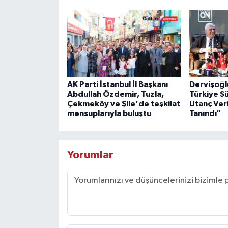
AK Parti İstanbul İl Başkanı
Dervişoğl
Abdullah Özdemir, Tuzla,
Türkiye S
Çekmeköy ve Şile'de teşkilat
Utanç Veri
mensuplarıyla buluştu
Tanındı"
Yorumlar