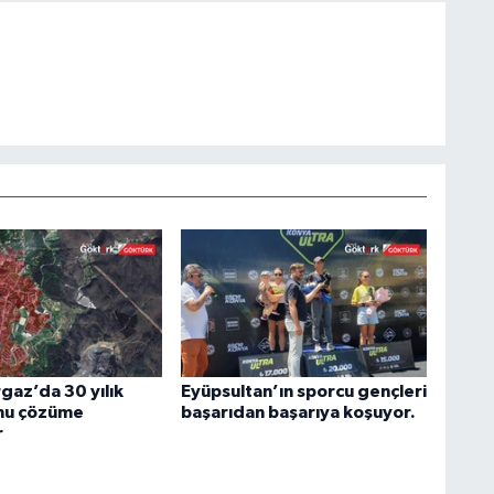
az’da 30 yılık
Eyüpsultan’ın sporcu gençleri
nu çözüme
başarıdan başarıya koşuyor.
r