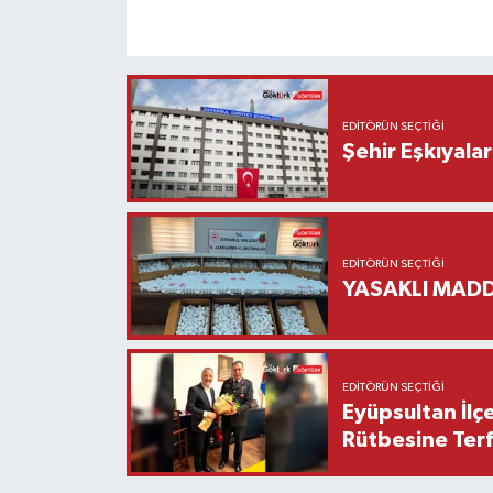
EDITÖRÜN SEÇTIĞI
Şehir Eşkıyala
EDITÖRÜN SEÇTIĞI
YASAKLI MADD
EDITÖRÜN SEÇTIĞI
Eyüpsultan İlç
Rütbesine Terfi