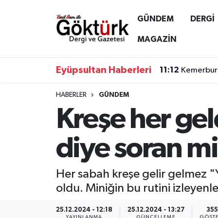
GÜNDEM
DERGİ
Anne Çocuk
Eyüpsultan Hava Durumu
MAGAZİN
BİLİM
Eyüpsultan Trafik Yoğunluk Haritası
Eyüpsultan Haberleri
11:12
Kemerburg
DERGİ
Süper Lig Puan Durumu ve Fikstür
HABERLER
GÜNDEM
Kreşe her ge
DÜNYA
Tüm Manşetler
EĞİTİM
Son Dakika Haberleri
diye soran mi
EKONOMİ
Haber Arşivi
Her sabah kreşe gelir gelmez "
GÖKTÜRK
oldu. Miniğin bu rutini izleyenler
GÜNDEM
25.12.2024 - 12:18
25.12.2024 - 13:27
355
YAYINLANMA
GÜNCELLEME
GÖSTE