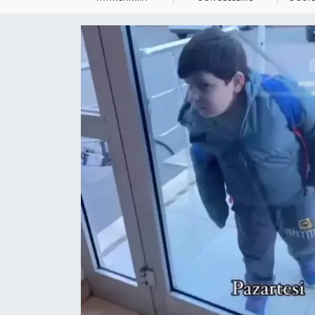
KEMERBURGAZ
KÜLTÜR - SANAT
MAGAZİN
ÖZEL HABER
SAĞLIK
SPOR
TEKNOLOJİ
TİCARET
YAŞAM