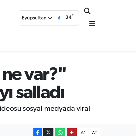
°
24
Eyüpsultan
 ne var?"
ı salladı
ideosu sosyal medyada viral
-
+
A
A