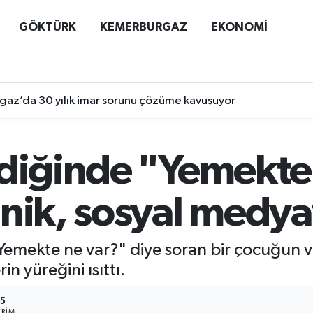
GÖKTÜRK
KEMERBURGAZ
EKONOMİ
az’da 30 yılık imar sorunu çözüme kavuşuyor
ldiğinde "Yemekte
nik, sosyal medyay
Yemekte ne var?" diye soran bir çocuğun v
in yüreğini ısıttı.
5
RIM