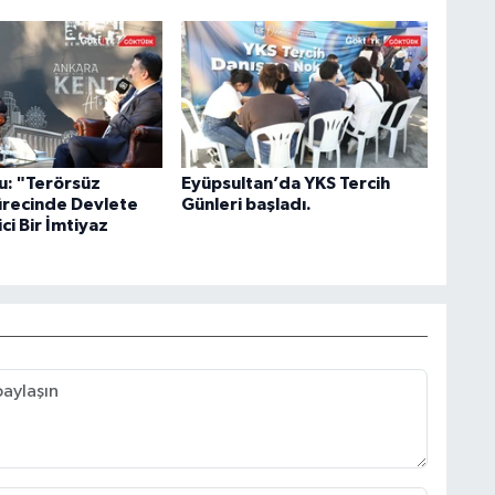
u: "Terörsüz
Eyüpsultan’da YKS Tercih
ürecinde Devlete
Günleri başladı.
ci Bir İmtiyaz