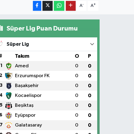
-
+
A
A
Süper Lig Puan Durumu
Süper Lig
#
Takım
O
P
1
Amed
0
0
2
Erzurumspor FK
0
0
3
Başakşehir
0
0
4
Kocaelispor
0
0
5
Beşiktaş
0
0
6
Eyüpspor
0
0
7
Galatasaray
0
0