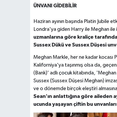
ÜNVANI GİDEBİLİR
Haziran ayının başında Platin Jubile etki
Londra'ya giden Harry ile Meghan ile ilg
uzmanlarına göre kraliçe tarafınd
Sussex Dükü ve Sussex Düşesi unvan
Meghan Markle, her ne kadar kocası Pre
Kaliforniya'ya taşınmış olsa da, geçen
(Bank)' adlı
çocuk
kitabında, 'Meghan
Sussex (Sussex Düşesi Meghan) imzasın
ve o dönemde birçok eleştiri alması
Sean'ın anlattığına göre aileden a
ucunda yaşayan çiftin bu unvanları