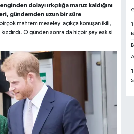
renginden dolayı ırkçılığa maruz kaldığını
G
eri, gündemden uzun bir süre
ili birçok mahrem meseleyi açıkça konuşan ikili,
1
 kızdırdı. O günden sonra da hiçbir şey eskisi
B
B
A
1
S