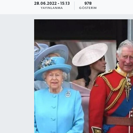
28.06.2022 - 15:13
978
YAYINLANMA
GÖSTERIM
KEMERBURGAZ
KÜLTÜR - SANAT
MAGAZİN
ÖZEL HABER
SAĞLIK
SPOR
TEKNOLOJİ
TİCARET
YAŞAM