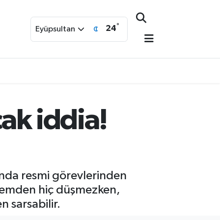
°
24
Eyüpsultan
cak iddia!
lında resmi görevlerinden
ündemden hiç düşmezken,
n sarsabilir.