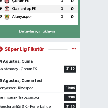
8
Çorum FK
0
0
9
Gaziantep FK
0
0
0
Alanyaspor
0
0
Detaylar için tıklayın
Süper Lig Fikstür
4 Ağustos, Cuma
alatasaray - Çorum FK
21:30
5 Ağustos, Cumartesi
onyaspor - Rizespor
19:00
asımpaşa - Trabzonspor
19:00
ençlerbirliği S.K. - Fenerbahçe
21:30