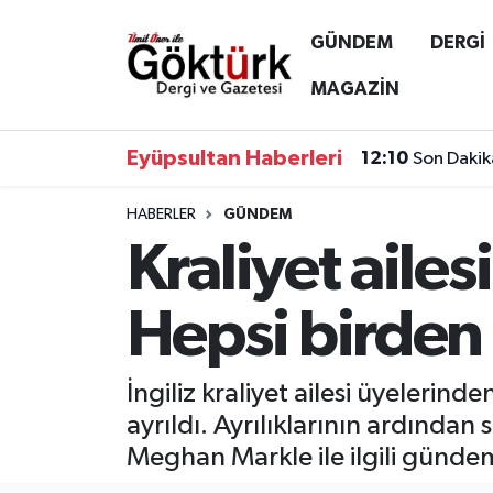
GÜNDEM
DERGİ
Anne Çocuk
Eyüpsultan Hava Durumu
MAGAZİN
BİLİM
Eyüpsultan Trafik Yoğunluk Haritası
Eyüpsultan Haberleri
12:10
Son Dakik
DERGİ
Süper Lig Puan Durumu ve Fikstür
HABERLER
GÜNDEM
Kraliyet ailes
DÜNYA
Tüm Manşetler
EĞİTİM
Son Dakika Haberleri
Hepsi birden 
EKONOMİ
Haber Arşivi
İngiliz kraliyet ailesi üyeleri
GÖKTÜRK
ayrıldı. Ayrılıklarının ardınd
Meghan Markle ile ilgili gündeme 
GÜNDEM