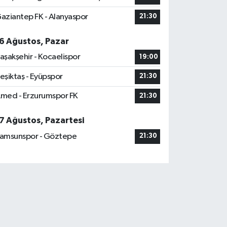
aziantep FK - Alanyaspor
21:30
6 Ağustos, Pazar
aşakşehir - Kocaelispor
19:00
eşiktaş - Eyüpspor
21:30
med - Erzurumspor FK
21:30
7 Ağustos, Pazartesi
amsunspor - Göztepe
21:30