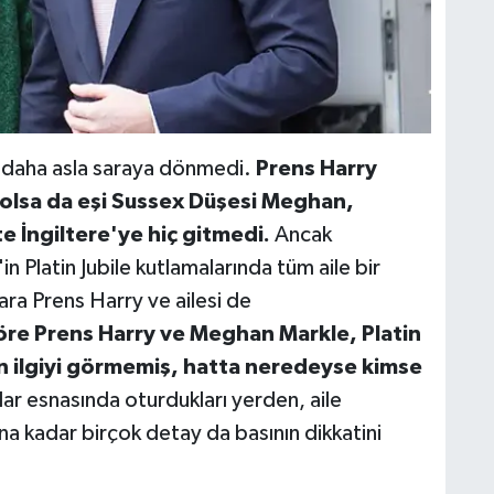
bir daha asla saraya dönmedi.
Prens Harry
 olsa da eşi Sussex Düşesi Meghan,
kte İngiltere'ye hiç gitmedi.
Ancak
n Platin Jubile kutlamalarında tüm aile bir
ra Prens Harry ve ailesi de
öre Prens Harry ve Meghan Markle, Platin
n ilgiyi görmemiş, hatta neredeyse kimse
ar esnasında oturdukları yerden, aile
ına kadar birçok detay da basının dikkatini