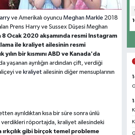
arry
ve Amerikalı oyuncu
Meghan Markle
2018
1
ı alan Prens Harry ve Sussex Düşesi Meghan
ra 8 Ocak 2020 akşamında resmi Instagram
ama ile kraliyet ailesinin resmi
ık yılın bir kısmını ABD ve Kanada'da
a yaşanan ayrılığın ardından çift, verdiği
aliçeyi ve
kraliyet
ailesinin diğer mensuplarının
1
G
1
K
ten ayrıldıktan kısa bir süre sonra ünlü
K
rdikleri röportajda, kraliyet ailesindeki
ırkçılık gibi birçok temel probleme
G