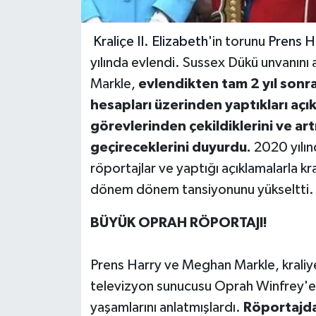
Kraliçe II. Elizabeth
'in torunu
Prens H
yılında evlendi. Sussex Dükü unvanın
Markle,
evlendikten tam 2 yıl son
hesapları üzerinden yaptıkları açıkl
görevlerinden çekildiklerini ve art
geçireceklerini duyurdu.
2020 yılınd
röportajlar ve yaptığı açıklamalarla kr
dönem dönem tansiyonunu yükseltti.
BÜYÜK OPRAH RÖPORTAJI!
Prens Harry ve Meghan Markle, kraliyet
televizyon sunucusu Oprah Winfrey'e ve
yaşamlarını anlatmışlardı.
Röportajda 