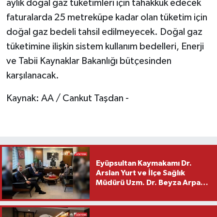
aylık doğal gaz tüketimleri için tahakkuk edecek
faturalarda 25 metreküpe kadar olan tüketim için
doğal gaz bedeli tahsil edilmeyecek. Doğal gaz
tüketimine ilişkin sistem kullanım bedelleri, Enerji
ve Tabii Kaynaklar Bakanlığı bütçesinden
karşılanacak.
Kaynak: AA / Cankut Taşdan -
Eyüpsultan Kaymakamı Dr.
Arslan Yurt ve İlçe Sağlık
Müdürü Uzm. Dr. Beyza Arpacı
Saylar’dan Hayırlı Olsun
Ziyareti