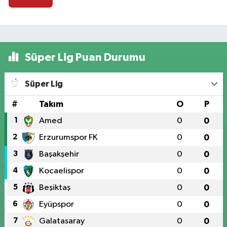
Süper Lig Puan Durumu
Süper Lig
#
Takım
O
P
1
Amed
0
0
2
Erzurumspor FK
0
0
3
Başakşehir
0
0
4
Kocaelispor
0
0
5
Beşiktaş
0
0
6
Eyüpspor
0
0
7
Galatasaray
0
0