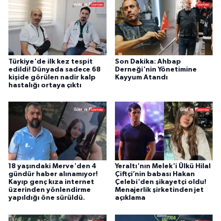
Türkiye'de ilk kez tespit
Son Dakika: Ahbap
edildi! Dünyada sadece 68
Derneği'nin Yönetimine
kişide görülen nadir kalp
Kayyum Atandı
hastalığı ortaya çıktı
18 yaşındaki Merve'den 4
Yeraltı'nın Melek'i Ülkü Hilal
gündür haber alınamıyor!
Çiftçi’nin babası Hakan
Kayıp genç kıza internet
Çelebi'den şikayetçi oldu!
üzerinden yönlendirme
Menajerlik şirketinden jet
yapıldığı öne sürüldü.
açıklama