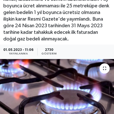
boyunca ücret alınmaması ile 25 metreküpe denk
KEMERBURGAZ
gelen bedelin 1 yıl boyunca ücretsiz olmasına
ilişkin karar Resmi Gazete'de yayımlandı. Buna
KÜLTÜR - SANAT
göre 24 Nisan 2023 tarihinden 31 Mayıs 2023
tarihine kadar tahakkuk edecek ilk faturadan
MAGAZİN
doğal gaz bedeli alınmayacak.
ÖZEL HABER
01.05.2023 - 11:06
2730
YAYINLANMA
GÖSTERIM
SAĞLIK
SPOR
TEKNOLOJİ
TİCARET
YAŞAM