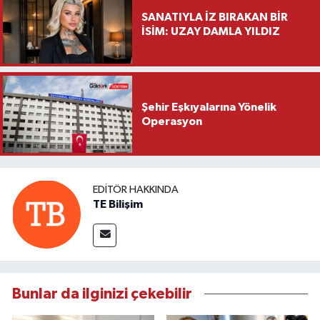
SANATIYLA İZ BIRAKAN BİR
İSİM: UZAY DAMLA YILDIZ
Şehir Eşkıyalarına Yönelik
Operasyon
EDITÖR HAKKINDA
TE Bilişim
Bunlar da ilginizi çekebilir