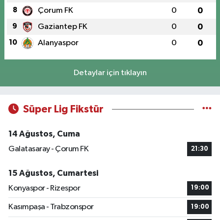
8
Çorum FK
0
0
9
Gaziantep FK
0
0
10
Alanyaspor
0
0
Detaylar için tıklayın
Süper Lig Fikstür
14 Ağustos, Cuma
Galatasaray - Çorum FK
21:30
15 Ağustos, Cumartesi
Konyaspor - Rizespor
19:00
Kasımpaşa - Trabzonspor
19:00