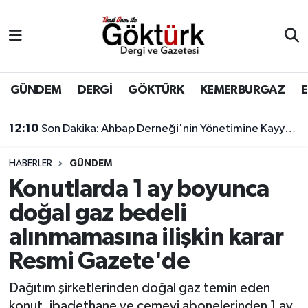
Anne Çocuk
Eyüpsultan Hava Durumu
BİLİM
Eyüpsultan Trafik Yoğunluk Haritası
GÜNDEM
DERGİ
GÖKTÜRK
KEMERBURGAZ
DERGİ
Süper Lig Puan Durumu ve Fikstür
12:10
Son Dakika: Ahbap Derneği'nin Yönetimine Kayyum Atandı
DÜNYA
Tüm Manşetler
HABERLER
GÜNDEM
Konutlarda 1 ay boyunca
EĞİTİM
Son Dakika Haberleri
doğal gaz bedeli
EKONOMİ
Haber Arşivi
alınmamasına ilişkin karar
Resmi Gazete'de
GÖKTÜRK
Dağıtım şirketlerinden doğal gaz temin eden
GÜNDEM
konut, ibadethane ve cemevi abonelerinden 1 ay