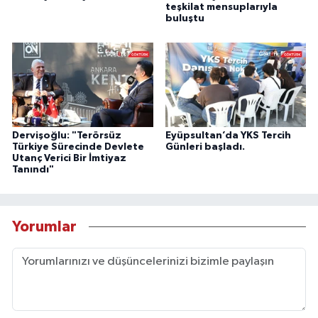
teşkilat mensuplarıyla
buluştu
Dervişoğlu: "Terörsüz
Eyüpsultan’da YKS Tercih
Türkiye Sürecinde Devlete
Günleri başladı.
Utanç Verici Bir İmtiyaz
Tanındı"
Yorumlar