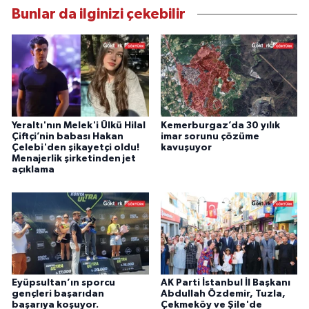
Bunlar da ilginizi çekebilir
Yeraltı'nın Melek'i Ülkü Hilal
Kemerburgaz’da 30 yılık
Çiftçi’nin babası Hakan
imar sorunu çözüme
Çelebi'den şikayetçi oldu!
kavuşuyor
Menajerlik şirketinden jet
açıklama
Eyüpsultan’ın sporcu
AK Parti İstanbul İl Başkanı
gençleri başarıdan
Abdullah Özdemir, Tuzla,
başarıya koşuyor.
Çekmeköy ve Şile'de