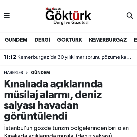
Anne Çocuk
Eyüpsultan Hava Durumu
BİLİM
Eyüpsultan Trafik Yoğunluk Haritası
GÜNDEM
DERGİ
GÖKTÜRK
KEMERBURGAZ
DERGİ
Süper Lig Puan Durumu ve Fikstür
11:12
Kemerburgaz’da 30 yılık imar sorunu çözüme kavuşuyor
DÜNYA
Tüm Manşetler
HABERLER
GÜNDEM
Kınalıada açıklarında
EĞİTİM
Son Dakika Haberleri
müsilaj alarmı, deniz
EKONOMİ
Haber Arşivi
salyası havadan
görüntülendi
GÖKTÜRK
İstanbul’un gözde turizm bölgelerinden biri olan
GÜNDEM
Kınalıada açıklarında müsilaj (deniz salyası)