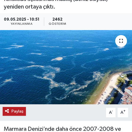
yeniden ortaya çıktı.
KEMERBURGAZ
09.05.2025 - 10:51
2462
YAYINLANMA
GÖSTERIM
KÜLTÜR - SANAT
MAGAZİN
ÖZEL HABER
SAĞLIK
SPOR
TEKNOLOJİ
Paylaş
-
+
A
A
TİCARET
Marmara Denizi’nde daha önce 2007-2008 ve
YAŞAM