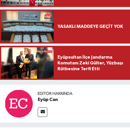
YASAKLI MADDEYE GEÇİT YOK
Eyüpsultan İlçe Jandarma
Komutanı Zeki Gülter, Yüzbaşı
Rütbesine Terfi Etti
EDITÖR HAKKINDA
Eyüp Can