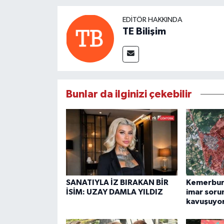
EDITÖR HAKKINDA
TE Bilişim
Bunlar da ilginizi çekebilir
SANATIYLA İZ BIRAKAN BİR
Kemerburg
İSİM: UZAY DAMLA YILDIZ
imar soru
kavuşuyo