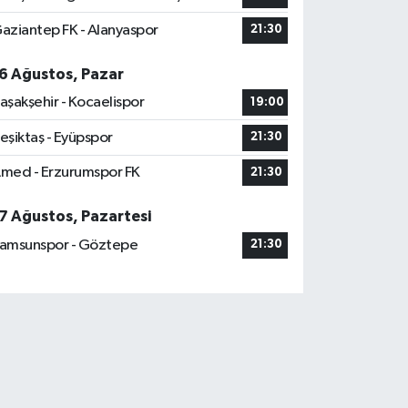
aziantep FK - Alanyaspor
21:30
6 Ağustos, Pazar
aşakşehir - Kocaelispor
19:00
eşiktaş - Eyüpspor
21:30
med - Erzurumspor FK
21:30
7 Ağustos, Pazartesi
amsunspor - Göztepe
21:30