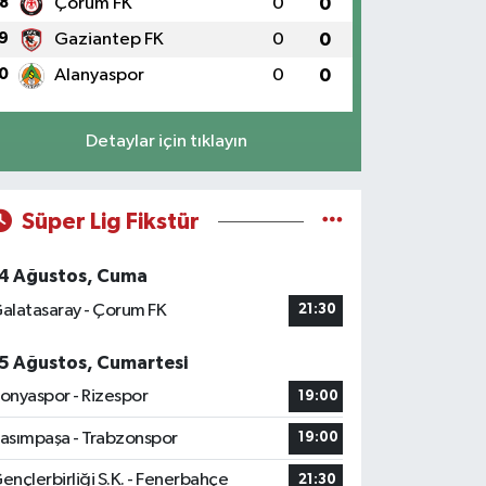
8
Çorum FK
0
0
9
Gaziantep FK
0
0
0
Alanyaspor
0
0
Detaylar için tıklayın
Süper Lig Fikstür
4 Ağustos, Cuma
alatasaray - Çorum FK
21:30
5 Ağustos, Cumartesi
onyaspor - Rizespor
19:00
asımpaşa - Trabzonspor
19:00
ençlerbirliği S.K. - Fenerbahçe
21:30