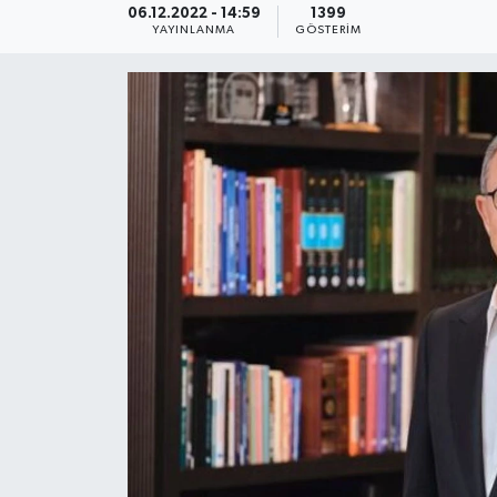
06.12.2022 - 14:59
1399
YAYINLANMA
GÖSTERIM
KEMERBURGAZ
KÜLTÜR - SANAT
MAGAZİN
ÖZEL HABER
SAĞLIK
SPOR
TEKNOLOJİ
TİCARET
YAŞAM