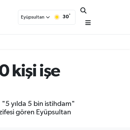
°
30
Eyüpsultan
 kişi işe
"5 yılda 5 bin istihdam"
vazifesi gören Eyüpsultan