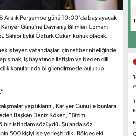
 8 Aralık Perşembe günü 10:00'da başlayacak
1
ariyer Günü'ne Davranış Bilimleri Uzmanı
u Sahibi Eylül Öztürk Özkan konuk olacak.
rmek isteyen vatandaşlar için rehber niteliğinde
pışmak, iş hayatında iletişim ve beden dili
mcilik konularında bilgilendirmede bulunup
1
G
K"
1
lışmalar yaptıklarını, Kariyer Günü ile bunlara
K
de eden Başkan Deniz Köken, "Bizim
K
a 5 bin istihdam sözüydü. Şu anda söz
bin 500 kişiyi işe yerleştirdik. Bölgedeki
G