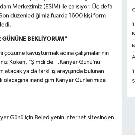
hdam Merkezimiz (ESİM) ile çalışıyor. Üç defa
G
 Son düzenlediğimiz fuarda 1600 kişi form
dedi.
1
B
R GÜNÜNE BEKLİYORUM"
B
rını çözüme kavuşturmak adına çalışmalarının
A
iz Köken, "Şimdi de 1.Kariyer Günü’nü
 atacak ya da farklı iş arayışında bulunan
1
lı olacağına inandığım Kariyer Günlerimize
S
riyer Günü için Belediyenin internet sitesinden