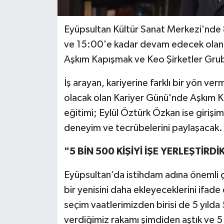
Eyüpsultan Kültür Sanat Merkezi'nde
ve 15:00'e kadar devam edecek olan K
Aşkım Kapışmak ve Keo Şirketler Grub
İş arayan, kariyerine farklı bir yön ve
olacak olan Kariyer Günü'nde Aşkım Ka
eğitimi; Eylül Öztürk Özkan ise girişi
deneyim ve tecrübelerini paylaşacak.
"5 BİN 500 KİŞİYİ İŞE YERLEŞTİRDİ
Eyüpsultan’da istihdam adına önemli ça
bir yenisini daha ekleyeceklerini ifa
seçim vaatlerimizden birisi de 5 yıld
verdiğimiz rakamı şimdiden aştık ve 5 