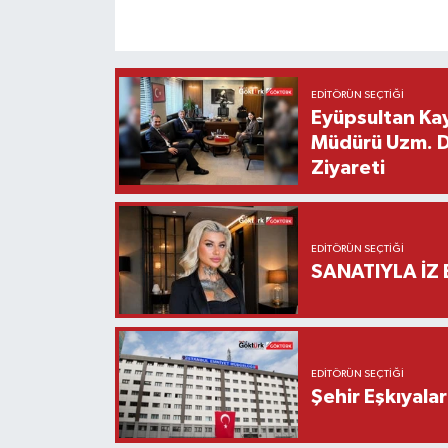
EDITÖRÜN SEÇTIĞI
Eyüpsultan Kay
Müdürü Uzm. Dr
Ziyareti
EDITÖRÜN SEÇTIĞI
SANATIYLA İZ 
EDITÖRÜN SEÇTIĞI
Şehir Eşkıyala