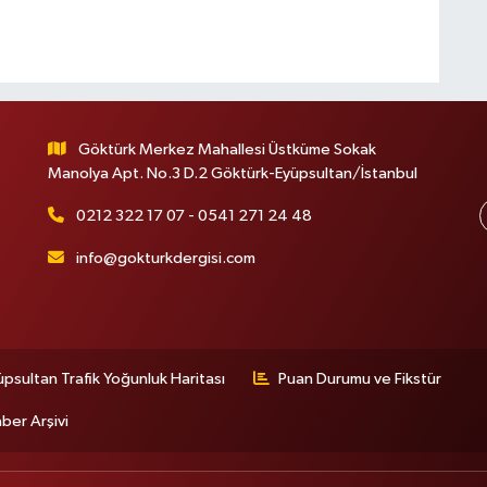
Göktürk Merkez Mahallesi Üstküme Sokak
Manolya Apt. No.3 D.2 Göktürk-Eyüpsultan/İstanbul
0212 322 17 07 - 0541 271 24 48
info@gokturkdergisi.com
üpsultan Trafik Yoğunluk Haritası
Puan Durumu ve Fikstür
ber Arşivi