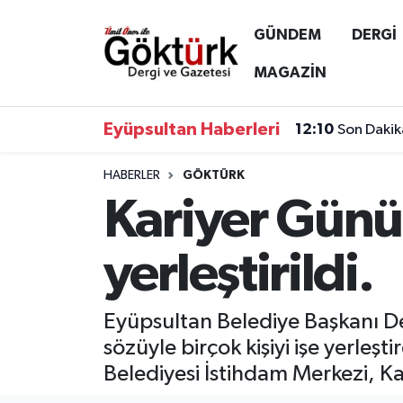
GÜNDEM
DERGİ
Anne Çocuk
Eyüpsultan Hava Durumu
MAGAZİN
BİLİM
Eyüpsultan Trafik Yoğunluk Haritası
Eyüpsultan Haberleri
12:10
Son Dakik
DERGİ
Süper Lig Puan Durumu ve Fikstür
HABERLER
GÖKTÜRK
Kariyer Günü 
DÜNYA
Tüm Manşetler
EĞİTİM
Son Dakika Haberleri
yerleştirildi.
EKONOMİ
Haber Arşivi
Eyüpsultan Belediye Başkanı De
GÖKTÜRK
sözüyle birçok kişiyi işe yerleş
Belediyesi İstihdam Merkezi, K
GÜNDEM