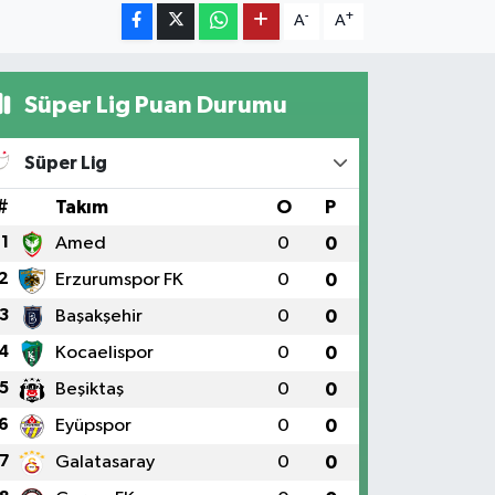
-
+
A
A
Süper Lig Puan Durumu
Süper Lig
#
Takım
O
P
1
Amed
0
0
2
Erzurumspor FK
0
0
3
Başakşehir
0
0
4
Kocaelispor
0
0
5
Beşiktaş
0
0
6
Eyüpspor
0
0
7
Galatasaray
0
0