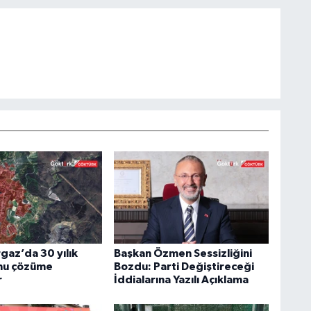
az’da 30 yılık
Başkan Özmen Sessizliğini
nu çözüme
Bozdu: Parti Değiştireceği
r
İddialarına Yazılı Açıklama