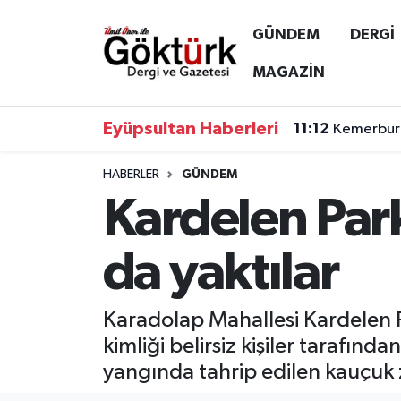
GÜNDEM
DERGİ
Anne Çocuk
Eyüpsultan Hava Durumu
MAGAZİN
BİLİM
Eyüpsultan Trafik Yoğunluk Haritası
Eyüpsultan Haberleri
11:12
Kemerburg
DERGİ
Süper Lig Puan Durumu ve Fikstür
HABERLER
GÜNDEM
Kardelen Par
DÜNYA
Tüm Manşetler
EĞİTİM
Son Dakika Haberleri
da yaktılar
EKONOMİ
Haber Arşivi
Karadolap Mahallesi Kardelen 
GÖKTÜRK
kimliği belirsiz kişiler tarafınd
yangında tahrip edilen kauçuk 
GÜNDEM