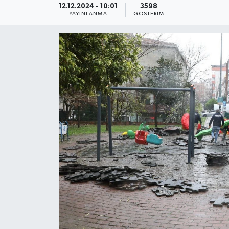
12.12.2024 - 10:01
3598
YAYINLANMA
GÖSTERIM
KEMERBURGAZ
KÜLTÜR - SANAT
MAGAZİN
ÖZEL HABER
SAĞLIK
SPOR
TEKNOLOJİ
TİCARET
YAŞAM