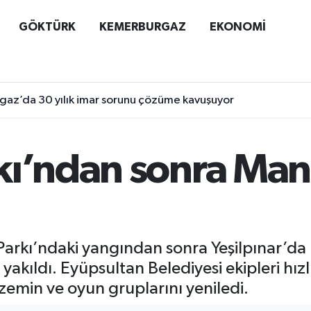
GÖKTÜRK
KEMERBURGAZ
EKONOMİ
az’da 30 yılık imar sorunu çözüme kavuşuyor
kı’ndan sonra Mano
Parkı’ndaki yangından sonra Yeşilpınar’d
an yakıldı. Eyüpsultan Belediyesi ekipleri h
zemin ve oyun gruplarını yeniledi.