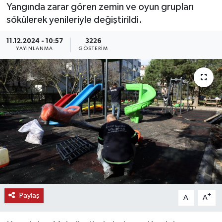
Yangında zarar gören zemin ve oyun grupları
KEMERBURGAZ
sökülerek yenileriyle değiştirildi.
11.12.2024 - 10:57
3226
KÜLTÜR - SANAT
YAYINLANMA
GÖSTERIM
MAGAZİN
ÖZEL HABER
SAĞLIK
SPOR
TEKNOLOJİ
TİCARET
Paylaş
-
+
A
A
YAŞAM