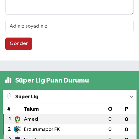
Gönder
Süper Lig Puan Durumu
Süper Lig
#
Takım
O
P
1
Amed
0
0
2
Erzurumspor FK
0
0