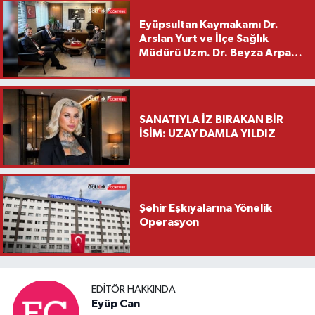
Eyüpsultan Kaymakamı Dr.
Arslan Yurt ve İlçe Sağlık
Müdürü Uzm. Dr. Beyza Arpacı
Saylar’dan Hayırlı Olsun
Ziyareti
SANATIYLA İZ BIRAKAN BİR
İSİM: UZAY DAMLA YILDIZ
Şehir Eşkıyalarına Yönelik
Operasyon
EDITÖR HAKKINDA
Eyüp Can