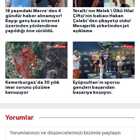
18 yaşındaki Merve'den 4
Yeraltı'nın Melek'i Ülkü Hilal
gündür haber alınamıyor!
Çiftçi’nin babası Hakan
Kayıp genç kıza internet
Çelebi'den şikayetçi oldu!
üzerinden yönlendirme
Menajerlik şirketinden jet
yapıldığı öne sürüldü.
açıklama
Kemerburgaz’da 30 yılık
Eyüpsultan’ın sporcu
imar sorunu çözüme
gençleri başarıdan
kavuşuyor
başarıya koşuyor.
Yorumlar