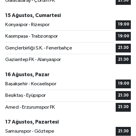
Galatasaray - Çorum FK
21:30
15 Ağustos, Cumartesi
Konyaspor - Rizespor
19:00
Kasımpaşa - Trabzonspor
19:00
Gençlerbirliği S.K. - Fenerbahçe
21:30
Gaziantep FK - Alanyaspor
21:30
16 Ağustos, Pazar
Başakşehir - Kocaelispor
19:00
Beşiktaş - Eyüpspor
21:30
Amed - Erzurumspor FK
21:30
17 Ağustos, Pazartesi
Samsunspor - Göztepe
21:30