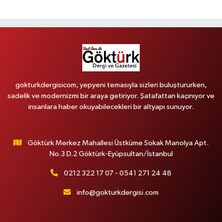
gokturkdergisicom, yepyeni temasıyla sizleri buluştururken,
sadelik ve modernizmi bir araya getiriyor. Şatafattan kaçınıyor ve
insanlara haber okuyabilecekleri bir altyapı sunuyor.
Göktürk Merkez Mahallesi Üstküme Sokak Manolya Apt.
No.3 D.2 Göktürk-Eyüpsultan/İstanbul
0212 322 17 07 - 0541 271 24 48
info@gokturkdergisi.com