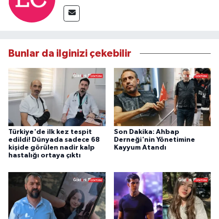
Bunlar da ilginizi çekebilir
Türkiye'de ilk kez tespit
Son Dakika: Ahbap
edildi! Dünyada sadece 68
Derneği'nin Yönetimine
kişide görülen nadir kalp
Kayyum Atandı
hastalığı ortaya çıktı