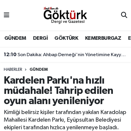
Anne Çocuk
Eyüpsultan Hava Durumu
BİLİM
Eyüpsultan Trafik Yoğunluk Haritası
GÜNDEM
DERGİ
GÖKTÜRK
KEMERBURGAZ
DERGİ
Süper Lig Puan Durumu ve Fikstür
12:10
Son Dakika: Ahbap Derneği'nin Yönetimine Kayyum Atandı
DÜNYA
Tüm Manşetler
HABERLER
GÜNDEM
Kardelen Parkı'na hızlı
EĞİTİM
Son Dakika Haberleri
müdahale! Tahrip edilen
EKONOMİ
Haber Arşivi
oyun alanı yenileniyor
GÖKTÜRK
Kimliği belirsiz kişiler tarafından yakılan Karadolap
Mahallesi Kardelen Parkı, Eyüpsultan Belediyesi
GÜNDEM
ekipleri tarafından hızlıca yenilenmeye başladı.