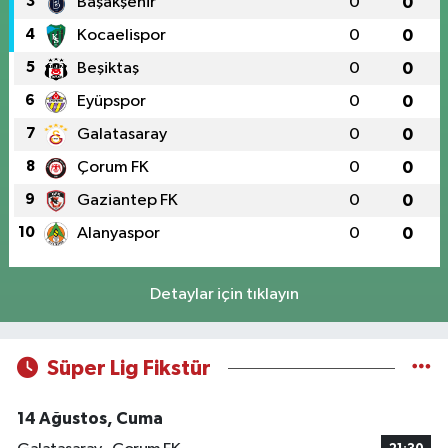
3
Başakşehir
0
0
4
Kocaelispor
0
0
5
Beşiktaş
0
0
6
Eyüpspor
0
0
7
Galatasaray
0
0
8
Çorum FK
0
0
9
Gaziantep FK
0
0
10
Alanyaspor
0
0
Detaylar için tıklayın
Süper Lig Fikstür
14 Ağustos, Cuma