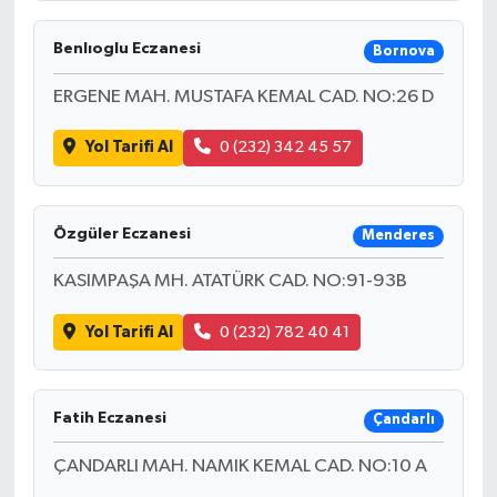
Benlıoglu Eczanesi
Bornova
ERGENE MAH. MUSTAFA KEMAL CAD. NO:26 D
Yol Tarifi Al
0 (232) 342 45 57
Özgüler Eczanesi
Menderes
KASIMPAŞA MH. ATATÜRK CAD. NO:91-93B
Yol Tarifi Al
0 (232) 782 40 41
Fatih Eczanesi
Çandarlı
ÇANDARLI MAH. NAMIK KEMAL CAD. NO:10 A