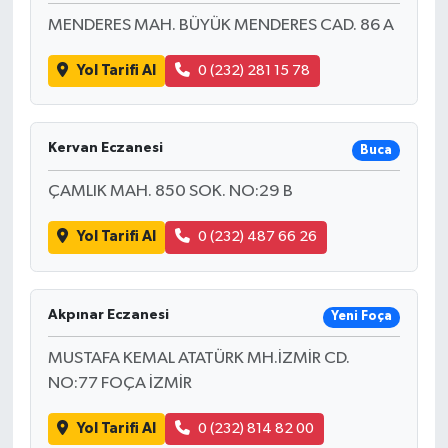
MENDERES MAH. BÜYÜK MENDERES CAD. 86 A
Yol Tarifi Al
0 (232) 281 15 78
Kervan Eczanesi
Buca
ÇAMLIK MAH. 850 SOK. NO:29 B
Yol Tarifi Al
0 (232) 487 66 26
Akpınar Eczanesi
Yeni Foça
MUSTAFA KEMAL ATATÜRK MH.İZMİR CD.
NO:77 FOÇA İZMİR
Yol Tarifi Al
0 (232) 814 82 00