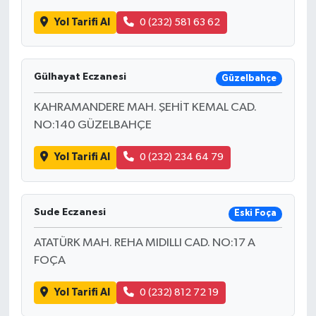
Yol Tarifi Al
0 (232) 581 63 62
Gülhayat Eczanesi
Güzelbahçe
KAHRAMANDERE MAH. ŞEHİT KEMAL CAD.
NO:140 GÜZELBAHÇE
Yol Tarifi Al
0 (232) 234 64 79
Sude Eczanesi
Eski Foça
ATATÜRK MAH. REHA MIDILLI CAD. NO:17 A
FOÇA
Yol Tarifi Al
0 (232) 812 72 19