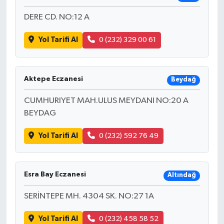
DERE CD. NO:12 A
Yol Tarifi Al
0 (232) 329 00 61
Aktepe Eczanesi
Beydağ
CUMHURIYET MAH.ULUS MEYDANI NO:20 A
BEYDAG
Yol Tarifi Al
0 (232) 592 76 49
Esra Bay Eczanesi
Altındağ
SERİNTEPE MH. 4304 SK. NO:27 1A
Yol Tarifi Al
0 (232) 458 58 52