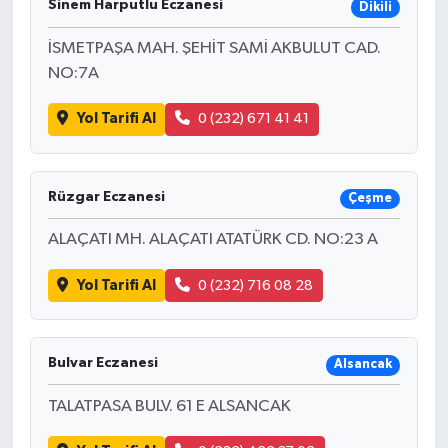
Sinem Harputlu Eczanesi
Dikili
İSMETPAŞA MAH. ŞEHİT SAMİ AKBULUT CAD.
NO:7A
Yol Tarifi Al
0 (232) 671 41 41
Rüzgar Eczanesi
Çeşme
ALAÇATI MH. ALAÇATI ATATÜRK CD. NO:23 A
Yol Tarifi Al
0 (232) 716 08 28
Bulvar Eczanesi
Alsancak
TALATPASA BULV. 61 E ALSANCAK