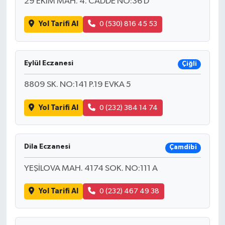
29 EKİM MAH. 4. CADDE NO:36 D
Yol Tarifi Al
0 (530) 816 45 53
Eylül Eczanesi
Çiğli
8809 SK. NO:141 P.19 EVKA 5
Yol Tarifi Al
0 (232) 384 14 74
Dila Eczanesi
Çamdibi
YEŞİLOVA MAH. 4174 SOK. NO:111 A
Yol Tarifi Al
0 (232) 467 49 38