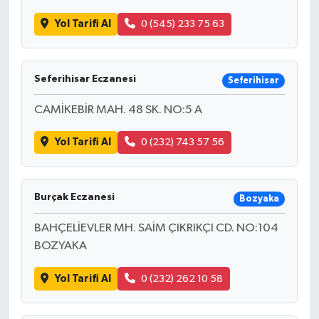
Yol Tarifi Al
0 (545) 233 75 63
Seferihisar Eczanesi
Seferihisar
CAMİKEBİR MAH. 48 SK. NO:5 A
Yol Tarifi Al
0 (232) 743 57 56
Burçak Eczanesi
Bozyaka
BAHÇELİEVLER MH. SAİM ÇIKRIKÇI CD. NO:104
BOZYAKA
Yol Tarifi Al
0 (232) 262 10 58