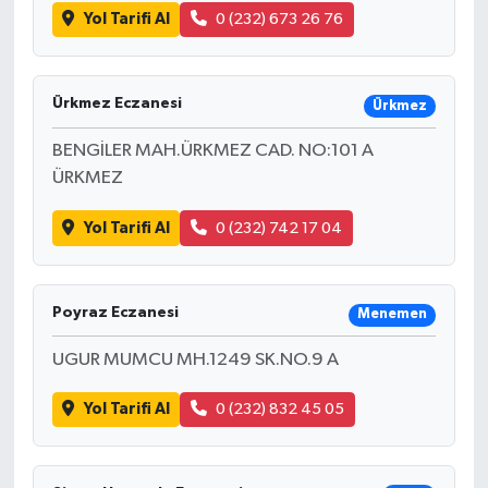
Yol Tarifi Al
0 (232) 673 26 76
Ürkmez Eczanesi
Ürkmez
BENGİLER MAH.ÜRKMEZ CAD. NO:101 A
ÜRKMEZ
Yol Tarifi Al
0 (232) 742 17 04
Poyraz Eczanesi
Menemen
UGUR MUMCU MH.1249 SK.NO.9 A
Yol Tarifi Al
0 (232) 832 45 05