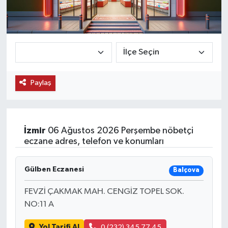
KEMERBURGAZ
KÜLTÜR - SANAT
MAGAZİN
Paylaş
ÖZEL HABER
SAĞLIK
İzmir
06 Ağustos 2026 Perşembe nöbetçi
eczane adres, telefon ve konumları
SPOR
Gülben Eczanesi
Balçova
TEKNOLOJİ
FEVZİ ÇAKMAK MAH. CENGİZ TOPEL SOK.
TİCARET
NO:11 A
YAŞAM
Yol Tarifi Al
0 (232) 345 77 45