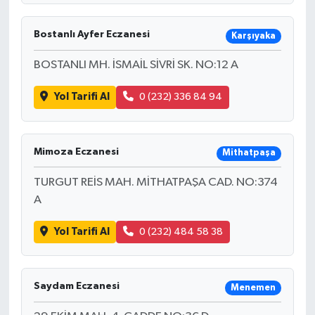
Bostanlı Ayfer Eczanesi
Karşıyaka
BOSTANLI MH. İSMAİL SİVRİ SK. NO:12 A
Yol Tarifi Al
0 (232) 336 84 94
Mimoza Eczanesi
Mithatpaşa
TURGUT REİS MAH. MİTHATPAŞA CAD. NO:374
A
Yol Tarifi Al
0 (232) 484 58 38
Saydam Eczanesi
Menemen