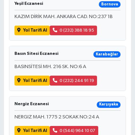
Yeşil Eczanesi
Bornova
KAZIM DİRİK MAH. ANKARA CAD. NO:237 1B
Yol Tarifi Al
0 (232) 388 18 95
Basın Sitesi Eczanesi
Karabağlar
BASINSİTESİ MH. 216 SK. NO:6 A
Yol Tarifi Al
0 (232) 244 91 19
Nergiz Eczanesi
Karşıyaka
NERGIZ MAH. 1775 2 SOKAK NO:24 A
Yol Tarifi Al
0 (544) 964 10 07