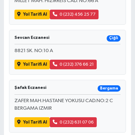
MİLLET MAH. HIZIRREİS CAD. NO:66 A
Yol Tarifi Al
0 (232) 456 25 77
Sevcan Eczanesi
Çiğli
8821 SK. NO:10 A
Yol Tarifi Al
0 (232) 376 66 21
Şafak Eczanesi
Bergama
ZAFER MAH.HASTANE YOKUSU CAD.NO:2 C
BERGAMA IZMIR
Yol Tarifi Al
0 (232) 631 07 06