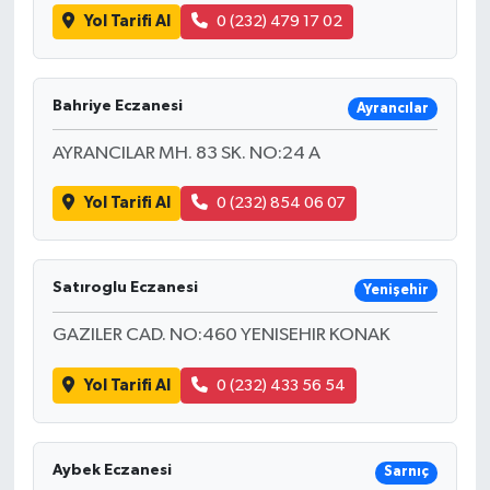
Yol Tarifi Al
0 (232) 479 17 02
Bahriye Eczanesi
Ayrancılar
AYRANCILAR MH. 83 SK. NO:24 A
Yol Tarifi Al
0 (232) 854 06 07
Satıroglu Eczanesi
Yenişehir
GAZILER CAD. NO:460 YENISEHIR KONAK
Yol Tarifi Al
0 (232) 433 56 54
Aybek Eczanesi
Sarnıç