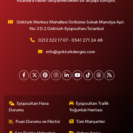
insanlara haber okuyabilecekleri bir altyapı sunuyor.
Göktürk Merkez Mahallesi Üstküme Sokak Manolya Apt.
No.3 D.2 Göktürk-Eyüpsultan/İstanbul
0212 322 17 07 - 0541 271 24 48
info@gokturkdergisi.com
Eyüpsultan Hava
Eyüpsultan Trafik
Durumu
Yoğunluk Haritası
Puan Durumu ve Fikstür
Tüm Manşetler