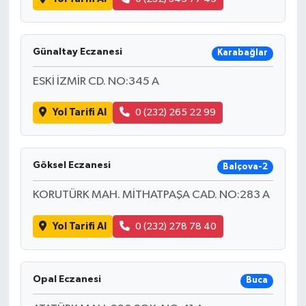
Günaltay Eczanesi
Karabağlar
ESKİ İZMİR CD. NO:345 A
Yol Tarifi Al
0 (232) 265 22 99
Göksel Eczanesi
Balçova-2
KORUTÜRK MAH. MİTHATPAŞA CAD. NO:283 A
Yol Tarifi Al
0 (232) 278 78 40
Opal Eczanesi
Buca