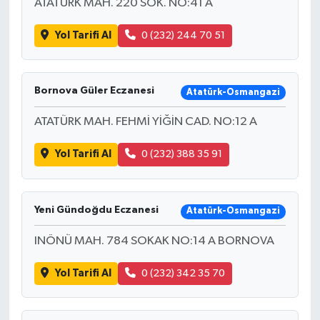
ATATÜRK MAH. 220 SOK. NO:41 A
Yol Tarifi Al
0 (232) 244 70 51
Bornova Güler Eczanesi
Atatürk-Osmangazi
ATATÜRK MAH. FEHMİ YİĞİN CAD. NO:12 A
Yol Tarifi Al
0 (232) 388 35 91
Yeni Gündoğdu Eczanesi
Atatürk-Osmangazi
INÖNÜ MAH. 784 SOKAK NO:14 A BORNOVA
Yol Tarifi Al
0 (232) 342 35 70