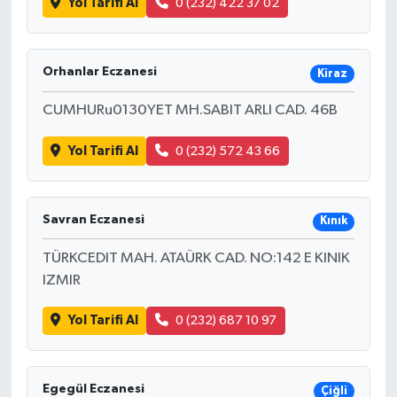
Yol Tarifi Al
0 (232) 422 37 02
Orhanlar Eczanesi
Kiraz
CUMHURu0130YET MH.SABIT ARLI CAD. 46B
Yol Tarifi Al
0 (232) 572 43 66
Savran Eczanesi
Kınık
TÜRKCEDIT MAH. ATAÜRK CAD. NO:142 E KINIK
IZMIR
Yol Tarifi Al
0 (232) 687 10 97
Egegül Eczanesi
Çiğli