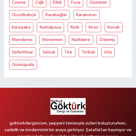
Çeşme
Çiğli
Dikili
Foça
Gaziemir
Güzelbahçe
Karabağlar
Karaburun
Karşiyaka
Kemalpaşa
Kinik
Kiraz
Konak
Menderes
Menemen
Narlidere
Ödemiş
Seferihisar
Selçuk
Tire
Torbali
Urla
Gümüşpala
gokturkdergisicom, yepyeni temasıyla sizleri buluştururken,
sadelik ve modernizmi bir araya getiriyor. Şatafattan kaçınıyor ve