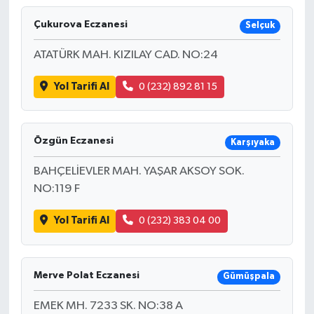
Çukurova Eczanesi
Selçuk
ATATÜRK MAH. KIZILAY CAD. NO:24
Yol Tarifi Al
0 (232) 892 81 15
Özgün Eczanesi
Karşıyaka
BAHÇELİEVLER MAH. YAŞAR AKSOY SOK.
NO:119 F
Yol Tarifi Al
0 (232) 383 04 00
Merve Polat Eczanesi
Gümüşpala
EMEK MH. 7233 SK. NO:38 A