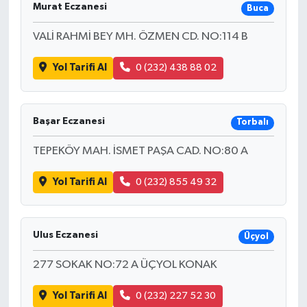
Murat Eczanesi
Buca
VALİ RAHMİ BEY MH. ÖZMEN CD. NO:114 B
Yol Tarifi Al
0 (232) 438 88 02
Başar Eczanesi
Torbalı
TEPEKÖY MAH. İSMET PAŞA CAD. NO:80 A
Yol Tarifi Al
0 (232) 855 49 32
Ulus Eczanesi
Üçyol
277 SOKAK NO:72 A ÜÇYOL KONAK
Yol Tarifi Al
0 (232) 227 52 30