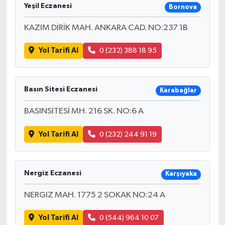
Yeşil Eczanesi
Bornova
KAZIM DİRİK MAH. ANKARA CAD. NO:237 1B
Yol Tarifi Al
0 (232) 388 18 95
Basın Sitesi Eczanesi
Karabağlar
BASINSİTESİ MH. 216 SK. NO:6 A
Yol Tarifi Al
0 (232) 244 91 19
Nergiz Eczanesi
Karşıyaka
NERGIZ MAH. 1775 2 SOKAK NO:24 A
Yol Tarifi Al
0 (544) 964 10 07