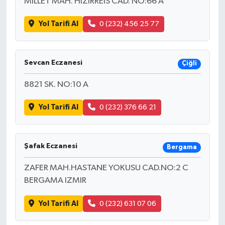
MİLLET MAH. HIZIRREİS CAD. NO:66 A
Yol Tarifi Al
0 (232) 456 25 77
Sevcan Eczanesi
Çiğli
8821 SK. NO:10 A
Yol Tarifi Al
0 (232) 376 66 21
Şafak Eczanesi
Bergama
ZAFER MAH.HASTANE YOKUSU CAD.NO:2 C
BERGAMA IZMIR
Yol Tarifi Al
0 (232) 631 07 06