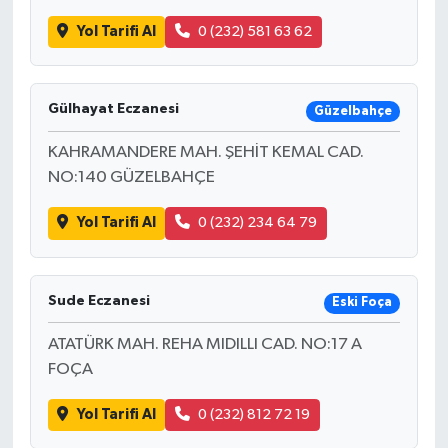
Yol Tarifi Al
0 (232) 581 63 62
Gülhayat Eczanesi
Güzelbahçe
KAHRAMANDERE MAH. ŞEHİT KEMAL CAD.
NO:140 GÜZELBAHÇE
Yol Tarifi Al
0 (232) 234 64 79
Sude Eczanesi
Eski Foça
ATATÜRK MAH. REHA MIDILLI CAD. NO:17 A
FOÇA
Yol Tarifi Al
0 (232) 812 72 19