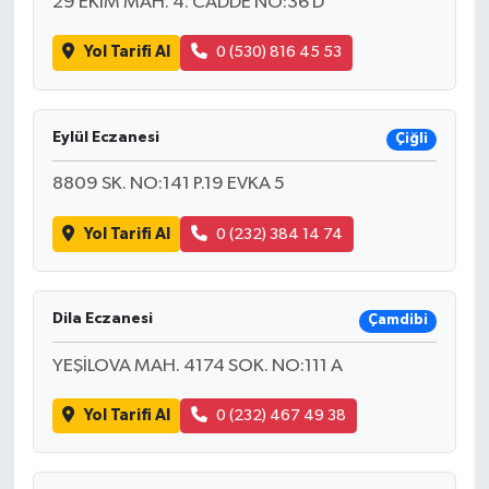
29 EKİM MAH. 4. CADDE NO:36 D
Yol Tarifi Al
0 (530) 816 45 53
Eylül Eczanesi
Çiğli
8809 SK. NO:141 P.19 EVKA 5
Yol Tarifi Al
0 (232) 384 14 74
Dila Eczanesi
Çamdibi
YEŞİLOVA MAH. 4174 SOK. NO:111 A
Yol Tarifi Al
0 (232) 467 49 38