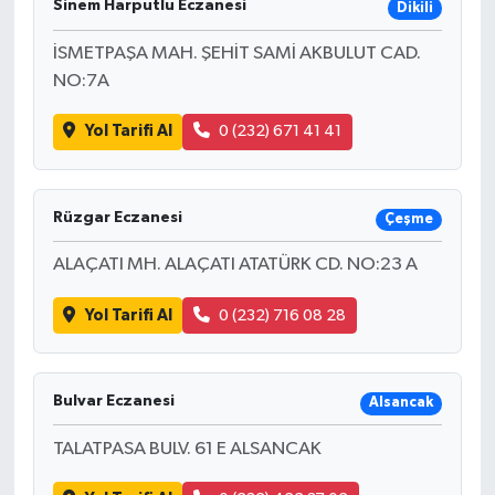
Sinem Harputlu Eczanesi
Dikili
İSMETPAŞA MAH. ŞEHİT SAMİ AKBULUT CAD.
NO:7A
Yol Tarifi Al
0 (232) 671 41 41
Rüzgar Eczanesi
Çeşme
ALAÇATI MH. ALAÇATI ATATÜRK CD. NO:23 A
Yol Tarifi Al
0 (232) 716 08 28
Bulvar Eczanesi
Alsancak
TALATPASA BULV. 61 E ALSANCAK