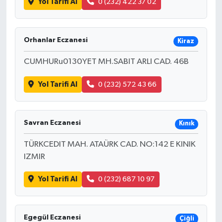
Yol Tarifi Al
0 (232) 422 37 02
Orhanlar Eczanesi
Kiraz
CUMHURu0130YET MH.SABIT ARLI CAD. 46B
Yol Tarifi Al
0 (232) 572 43 66
Savran Eczanesi
Kınık
TÜRKCEDIT MAH. ATAÜRK CAD. NO:142 E KINIK
IZMIR
Yol Tarifi Al
0 (232) 687 10 97
Egegül Eczanesi
Çiğli