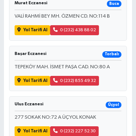
Murat Eczanesi
Buca
VALİ RAHMİ BEY MH. ÖZMEN CD. NO:114 B
Yol Tarifi Al
0 (232) 438 88 02
Başar Eczanesi
Torbalı
TEPEKÖY MAH. İSMET PAŞA CAD. NO:80 A
Yol Tarifi Al
0 (232) 855 49 32
Ulus Eczanesi
Üçyol
277 SOKAK NO:72 A ÜÇYOL KONAK
Yol Tarifi Al
0 (232) 227 52 30