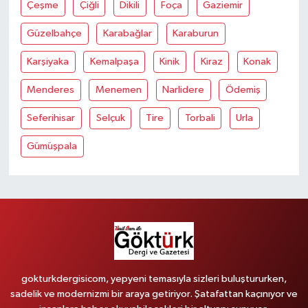
Çeşme
Çiğli
Dikili
Foça
Gaziemir
Güzelbahçe
Karabağlar
Karaburun
Karşiyaka
Kemalpaşa
Kinik
Kiraz
Konak
Menderes
Menemen
Narlidere
Ödemiş
Seferihisar
Selçuk
Tire
Torbali
Urla
Gümüşpala
gokturkdergisicom, yepyeni temasıyla sizleri buluştururken,
sadelik ve modernizmi bir araya getiriyor. Şatafattan kaçınıyor ve