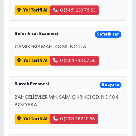
Yol Tarifi Al
0 (545) 233 75 63
Seferihisar Eczanesi
Seferihisar
CAMİKEBİR MAH. 48 SK. NO:5 A
Yol Tarifi Al
0 (232) 743 57 56
Burçak Eczanesi
Bozyaka
BAHÇELİEVLER MH. SAİM ÇIKRIKÇI CD. NO:104
BOZYAKA
Yol Tarifi Al
0 (232) 262 10 58