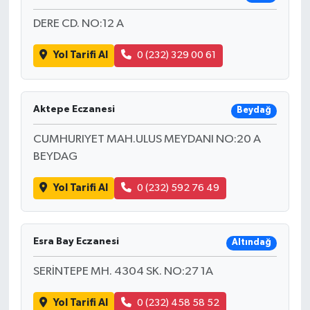
DERE CD. NO:12 A
Yol Tarifi Al
0 (232) 329 00 61
Aktepe Eczanesi
Beydağ
CUMHURIYET MAH.ULUS MEYDANI NO:20 A
BEYDAG
Yol Tarifi Al
0 (232) 592 76 49
Esra Bay Eczanesi
Altındağ
SERİNTEPE MH. 4304 SK. NO:27 1A
Yol Tarifi Al
0 (232) 458 58 52