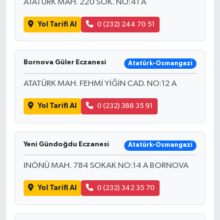
ATATÜRK MAH. 220 SOK. NO:41 A
Yol Tarifi Al
0 (232) 244 70 51
Bornova Güler Eczanesi
Atatürk-Osmangazi
ATATÜRK MAH. FEHMİ YİĞİN CAD. NO:12 A
Yol Tarifi Al
0 (232) 388 35 91
Yeni Gündoğdu Eczanesi
Atatürk-Osmangazi
INÖNÜ MAH. 784 SOKAK NO:14 A BORNOVA
Yol Tarifi Al
0 (232) 342 35 70