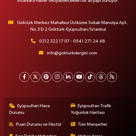
insanlara haber okuyabilecekleri bir altyapı sunuyor.
Göktürk Merkez Mahallesi Üstküme Sokak Manolya Apt.
No.3 D.2 Göktürk-Eyüpsultan/İstanbul
0212 322 17 07 - 0541 271 24 48
info@gokturkdergisi.com
Eyüpsultan Hava
Eyüpsultan Trafik
Durumu
Yoğunluk Haritası
Puan Durumu ve Fikstür
Tüm Manşetler