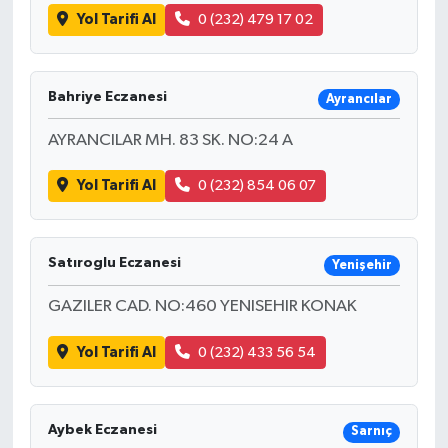
Yol Tarifi Al
0 (232) 479 17 02
Bahriye Eczanesi
Ayrancılar
AYRANCILAR MH. 83 SK. NO:24 A
Yol Tarifi Al
0 (232) 854 06 07
Satıroglu Eczanesi
Yenişehir
GAZILER CAD. NO:460 YENISEHIR KONAK
Yol Tarifi Al
0 (232) 433 56 54
Aybek Eczanesi
Sarnıç