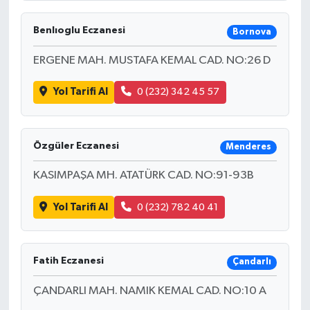
Benlıoglu Eczanesi
Bornova
ERGENE MAH. MUSTAFA KEMAL CAD. NO:26 D
Yol Tarifi Al
0 (232) 342 45 57
Özgüler Eczanesi
Menderes
KASIMPAŞA MH. ATATÜRK CAD. NO:91-93B
Yol Tarifi Al
0 (232) 782 40 41
Fatih Eczanesi
Çandarlı
ÇANDARLI MAH. NAMIK KEMAL CAD. NO:10 A