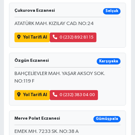
Çukurova Eczanesi
Selçuk
ATATÜRK MAH. KIZILAY CAD. NO:24
Yol Tarifi Al
0 (232) 892 81 15
Özgün Eczanesi
Karşıyaka
BAHÇELİEVLER MAH. YAŞAR AKSOY SOK.
NO:119 F
Yol Tarifi Al
0 (232) 383 04 00
Merve Polat Eczanesi
Gümüşpala
EMEK MH. 7233 SK. NO:38 A