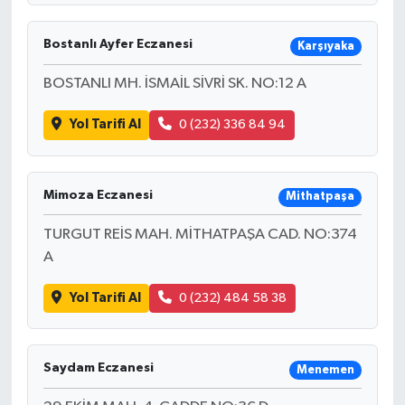
Bostanlı Ayfer Eczanesi
Karşıyaka
BOSTANLI MH. İSMAİL SİVRİ SK. NO:12 A
Yol Tarifi Al
0 (232) 336 84 94
Mimoza Eczanesi
Mithatpaşa
TURGUT REİS MAH. MİTHATPAŞA CAD. NO:374
A
Yol Tarifi Al
0 (232) 484 58 38
Saydam Eczanesi
Menemen