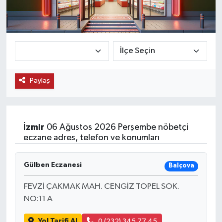
KEMERBURGAZ
KÜLTÜR - SANAT
MAGAZİN
Paylaş
ÖZEL HABER
SAĞLIK
İzmir
06 Ağustos 2026 Perşembe nöbetçi
eczane adres, telefon ve konumları
SPOR
Gülben Eczanesi
Balçova
TEKNOLOJİ
FEVZİ ÇAKMAK MAH. CENGİZ TOPEL SOK.
TİCARET
NO:11 A
YAŞAM
Yol Tarifi Al
0 (232) 345 77 45