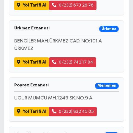
Yol Tarifi Al
0 (232) 673 26 76
Ürkmez Eczanesi
Ürkmez
BENGİLER MAH.ÜRKMEZ CAD. NO:101 A
ÜRKMEZ
Yol Tarifi Al
0 (232) 742 17 04
Poyraz Eczanesi
Menemen
UGUR MUMCU MH.1249 SK.NO.9 A
Yol Tarifi Al
0 (232) 832 45 05