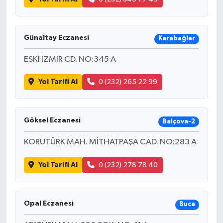
Günaltay Eczanesi
Karabağlar
ESKİ İZMİR CD. NO:345 A
Yol Tarifi Al
0 (232) 265 22 99
Göksel Eczanesi
Balçova-2
KORUTÜRK MAH. MİTHATPAŞA CAD. NO:283 A
Yol Tarifi Al
0 (232) 278 78 40
Opal Eczanesi
Buca