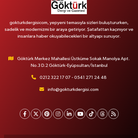
gokturkdergisicom, yepyeni temasıyla sizleri buluştururken,
sadelik ve modernizmi bir araya getiriyor. Şatafattan kaçınıyor ve
insanlara haber okuyabilecekleri bir altyapı sunuyor.
Göktürk Merkez Mahallesi Üstküme Sokak Manolya Apt.
No.3 D.2 Göktürk-Eyüpsultan/İstanbul
0212 322 17 07 - 0541 271 24 48
info@gokturkdergisi.com