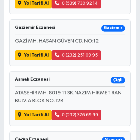
Yol Tarifi Al
0 (539) 730 92 14
Gaziemir Eczanesi
Gaziemir
GAZİ MH. HASAN GÜVEN CD. NO:12
Yol Tarifi Al
0 (232) 251 09 95
Asmalı Eczanesi
Çiğli
ATAŞEHİR MH. 8019 11 SK.NAZIM HİKMET RAN
BULV. A BLOK NO:12B
Yol Tarifi Al
0 (232) 376 69 99
Çağın Eczanesi
Alsancak