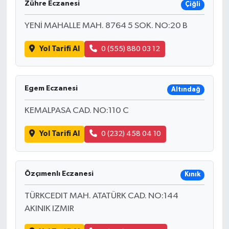
Zühre Eczanesi
Çiğli
YENİ MAHALLE MAH. 8764 5 SOK. NO:20 B
Yol Tarifi Al
0 (555) 880 03 12
Egem Eczanesi
Altındağ
KEMALPASA CAD. NO:110 C
Yol Tarifi Al
0 (232) 458 04 10
Özçımenlı Eczanesi
Kınık
TÜRKCEDIT MAH. ATATÜRK CAD. NO:144
AKINIK IZMIR