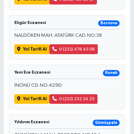
Elıgür Eczanesi
Bornova
NALDÖKEN MAH. ATATÜRK CAD. NO:38
Yol Tarifi Al
0 (232) 478 45 08
Yeni Ece Eczanesi
Konak
İNÖNÜ CD. NO:429D
Yol Tarifi Al
0 (232) 232 24 25
Yıldırım Eczanesi
Gümüşpala