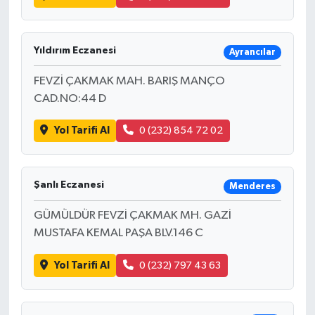
Yıldırım Eczanesi
Ayrancılar
FEVZİ ÇAKMAK MAH. BARIŞ MANÇO
CAD.NO:44 D
Yol Tarifi Al
0 (232) 854 72 02
Şanlı Eczanesi
Menderes
GÜMÜLDÜR FEVZİ ÇAKMAK MH. GAZİ
MUSTAFA KEMAL PAŞA BLV.146 C
Yol Tarifi Al
0 (232) 797 43 63