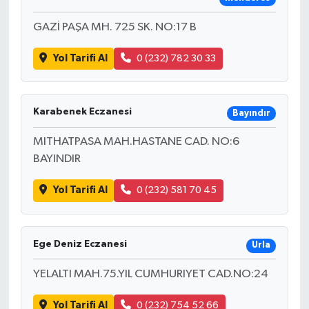
GAZİ PAŞA MH. 725 SK. NO:17 B
Yol Tarifi Al
0 (232) 782 30 33
Karabenek Eczanesi
Bayındır
MITHATPASA MAH.HASTANE CAD. NO:6
BAYINDIR
Yol Tarifi Al
0 (232) 581 70 45
Ege Deniz Eczanesi
Urla
YELALTI MAH.75.YIL CUMHURIYET CAD.NO:24
Yol Tarifi Al
0 (232) 754 52 66