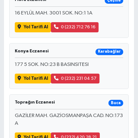
Çeşme
16 EYLÜL MAH. 3001 SOK. NO:1 1A
Yol Tarifi Al
0 (232) 712 76 16
Konya Eczanesi
Karabağlar
177 5 SOK. NO:23 B BASINSITESI
Yol Tarifi Al
0 (232) 231 04 57
Toprağın Eczanesi
Buca
GAZİLER MAH. GAZİOSMANPAŞA CAD. NO:173
A
Yol Tarifi Al
0 (232) 420 28 21