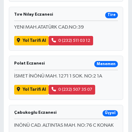
Tıre Nılay Eczanesi
Tire
YENI MAH.ATATÜRK CAD.NO:39
Yol Tarifi Al
0 (232) 511 03 12
Polat Eczanesi
Menemen
İSMET İNÖNÜ MAH. 1271 1 SOK. NO:2 1A
Yol Tarifi Al
0 (232) 507 35 07
Çabukoglu Eczanesi
Üçyol
INÖNÜ CAD. ALTINTAS MAH. NO:76 C KONAK