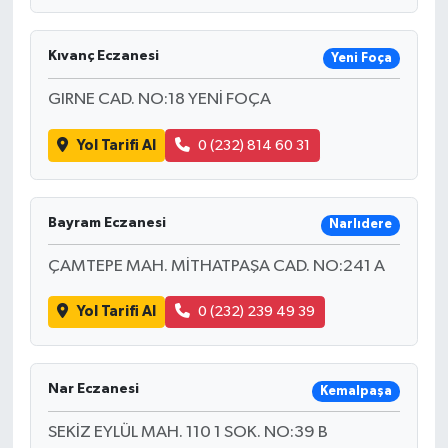
Kıvanç Eczanesi
Yeni Foça
GIRNE CAD. NO:18 YENİ FOÇA
Yol Tarifi Al
0 (232) 814 60 31
Bayram Eczanesi
Narlıdere
ÇAMTEPE MAH. MİTHATPAŞA CAD. NO:241 A
Yol Tarifi Al
0 (232) 239 49 39
Nar Eczanesi
Kemalpaşa
SEKİZ EYLÜL MAH. 110 1 SOK. NO:39 B