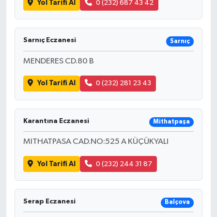
Yol Tarifi Al
0 (232) 687 43 42
Sarnıç Eczanesi
Sarnıç
MENDERES CD.80 B
Yol Tarifi Al
0 (232) 281 23 43
Karantına Eczanesi
Mithatpaşa
MITHATPASA CAD.NO:525 A KÜÇÜKYALI
Yol Tarifi Al
0 (232) 244 31 87
Serap Eczanesi
Balçova