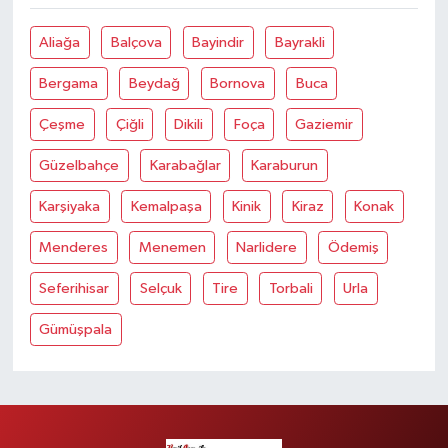
Aliağa
Balçova
Bayindir
Bayrakli
Bergama
Beydağ
Bornova
Buca
Çeşme
Çiğli
Dikili
Foça
Gaziemir
Güzelbahçe
Karabağlar
Karaburun
Karşiyaka
Kemalpaşa
Kinik
Kiraz
Konak
Menderes
Menemen
Narlidere
Ödemiş
Seferihisar
Selçuk
Tire
Torbali
Urla
Gümüşpala