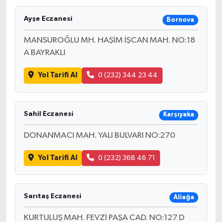
Ayşe Eczanesi
Bornova
MANSUROĞLU MH. HAŞİM İŞCAN MAH. NO:18
A BAYRAKLI
Yol Tarifi Al
0 (232) 344 23 44
Sahil Eczanesi
Karşıyaka
DONANMACI MAH. YALI BULVARI NO:270
Yol Tarifi Al
0 (232) 368 46 71
Sarıtaş Eczanesi
Aliağa
KURTULUŞ MAH. FEVZİ PAŞA CAD. NO:127 D