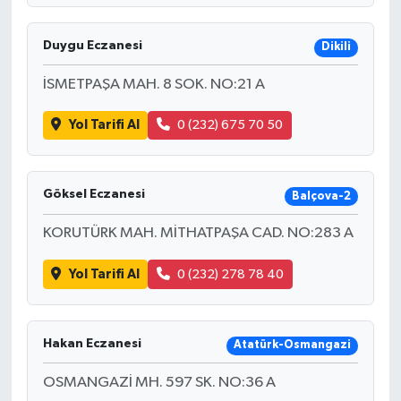
Duygu Eczanesi
Dikili
İSMETPAŞA MAH. 8 SOK. NO:21 A
Yol Tarifi Al
0 (232) 675 70 50
Göksel Eczanesi
Balçova-2
KORUTÜRK MAH. MİTHATPAŞA CAD. NO:283 A
Yol Tarifi Al
0 (232) 278 78 40
Hakan Eczanesi
Atatürk-Osmangazi
OSMANGAZİ MH. 597 SK. NO:36 A