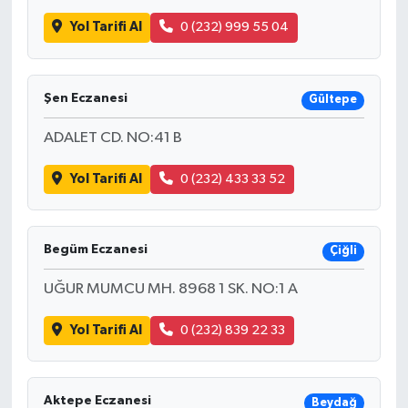
Yol Tarifi Al
0 (232) 999 55 04
Şen Eczanesi
Gültepe
ADALET CD. NO:41 B
Yol Tarifi Al
0 (232) 433 33 52
Begüm Eczanesi
Çiğli
UĞUR MUMCU MH. 8968 1 SK. NO:1 A
Yol Tarifi Al
0 (232) 839 22 33
Aktepe Eczanesi
Beydağ