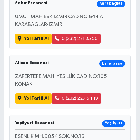
Sabır Eczanesi
Karabağlar
UMUT MAH.ESKIIZMIR CAD.NO.644 A
KARABAGLAR-IZMIR
Yol Tarifi Al
0 (232) 271 35 50
Alican Eczanesi
Eşrefpaşa
ZAFERTEPE MAH. YEŞİLLİK CAD. NO:105
KONAK
Yol Tarifi Al
0 (232) 227 54 19
Yeşilyurt Eczanesi
Yeşilyurt
ESENLIK MH.9054 SOK.NO.16