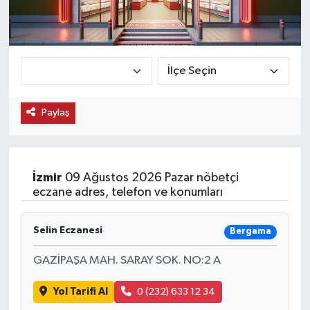
KEMERBURGAZ
KÜLTÜR - SANAT
MAGAZİN
Paylaş
ÖZEL HABER
SAĞLIK
İzmir
09 Ağustos 2026 Pazar nöbetçi
eczane adres, telefon ve konumları
SPOR
Selin Eczanesi
Bergama
TEKNOLOJİ
GAZİPAŞA MAH. SARAY SOK. NO:2 A
TİCARET
Yol Tarifi Al
0 (232) 633 12 34
YAŞAM