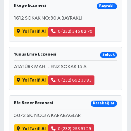
Ilkege Eczanesi
Bayraklı
1612 SOKAK NO:30 A BAYRAKLI
Yol Tarifi Al
0 (232) 345 82 70
Yunus Emre Eczanesi
Selçuk
ATATÜRK MAH. LIENZ SOKAK 15 A
Yol Tarifi Al
0 (232) 892 33 93
Efe Sezer Eczanesi
Karabağlar
5072 SK. NO:3 A KARABAGLAR
Yol Tarifi Al
0 (232) 253 51 25