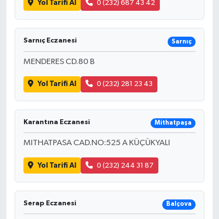
Yol Tarifi Al
0 (232) 687 43 42
Sarnıç Eczanesi
Sarnıç
MENDERES CD.80 B
Yol Tarifi Al
0 (232) 281 23 43
Karantına Eczanesi
Mithatpaşa
MITHATPASA CAD.NO:525 A KÜÇÜKYALI
Yol Tarifi Al
0 (232) 244 31 87
Serap Eczanesi
Balçova