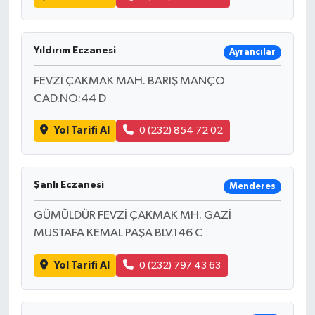
Yıldırım Eczanesi
Ayrancılar
FEVZİ ÇAKMAK MAH. BARIŞ MANÇO
CAD.NO:44 D
Yol Tarifi Al
0 (232) 854 72 02
Şanlı Eczanesi
Menderes
GÜMÜLDÜR FEVZİ ÇAKMAK MH. GAZİ
MUSTAFA KEMAL PAŞA BLV.146 C
Yol Tarifi Al
0 (232) 797 43 63