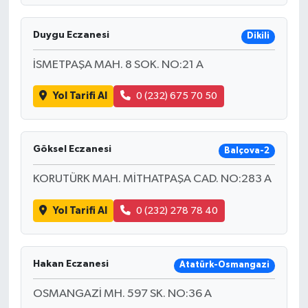
Duygu Eczanesi
Dikili
İSMETPAŞA MAH. 8 SOK. NO:21 A
Yol Tarifi Al
0 (232) 675 70 50
Göksel Eczanesi
Balçova-2
KORUTÜRK MAH. MİTHATPAŞA CAD. NO:283 A
Yol Tarifi Al
0 (232) 278 78 40
Hakan Eczanesi
Atatürk-Osmangazi
OSMANGAZİ MH. 597 SK. NO:36 A