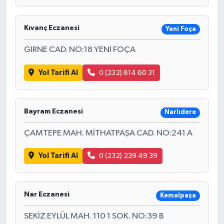
Kıvanç Eczanesi
Yeni Foça
GIRNE CAD. NO:18 YENİ FOÇA
Yol Tarifi Al
0 (232) 814 60 31
Bayram Eczanesi
Narlıdere
ÇAMTEPE MAH. MİTHATPAŞA CAD. NO:241 A
Yol Tarifi Al
0 (232) 239 49 39
Nar Eczanesi
Kemalpaşa
SEKİZ EYLÜL MAH. 110 1 SOK. NO:39 B