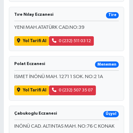
Tıre Nılay Eczanesi
Tire
YENI MAH.ATATÜRK CAD.NO:39
Yol Tarifi Al
0 (232) 511 03 12
Polat Eczanesi
Menemen
İSMET İNÖNÜ MAH. 1271 1 SOK. NO:2 1A
Yol Tarifi Al
0 (232) 507 35 07
Çabukoglu Eczanesi
Üçyol
INÖNÜ CAD. ALTINTAS MAH. NO:76 C KONAK