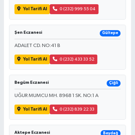
Yol Tarifi Al
0 (232) 999 55 04
Şen Eczanesi
Gültepe
ADALET CD. NO:41 B
Yol Tarifi Al
0 (232) 433 33 52
Begüm Eczanesi
Çiğli
UĞUR MUMCU MH. 8968 1 SK. NO:1 A
Yol Tarifi Al
0 (232) 839 22 33
Aktepe Eczanesi
Beydağ