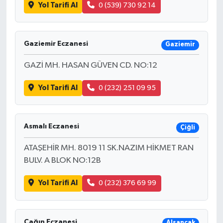
Yol Tarifi Al
0 (539) 730 92 14
Gaziemir Eczanesi
Gaziemir
GAZİ MH. HASAN GÜVEN CD. NO:12
Yol Tarifi Al
0 (232) 251 09 95
Asmalı Eczanesi
Çiğli
ATAŞEHİR MH. 8019 11 SK.NAZIM HİKMET RAN
BULV. A BLOK NO:12B
Yol Tarifi Al
0 (232) 376 69 99
Çağın Eczanesi
Alsancak