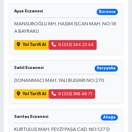
Ayşe Eczanesi
Bornova
MANSUROĞLU MH. HAŞİM İŞCAN MAH. NO:18
A BAYRAKLI
Yol Tarifi Al
0 (232) 344 23 44
Sahil Eczanesi
Karşıyaka
DONANMACI MAH. YALI BULVARI NO:270
Yol Tarifi Al
0 (232) 368 46 71
Sarıtaş Eczanesi
Aliağa
KURTULUŞ MAH. FEVZİ PAŞA CAD. NO:127 D