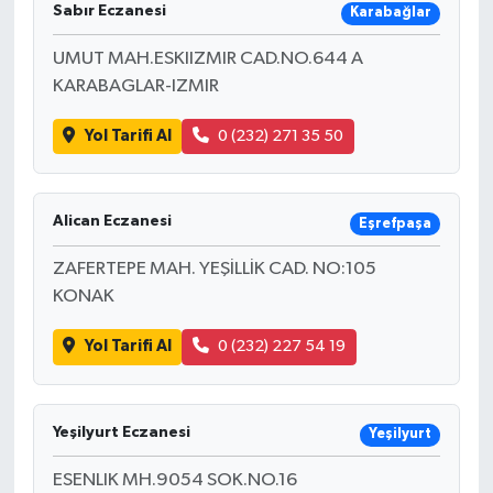
Sabır Eczanesi
Karabağlar
UMUT MAH.ESKIIZMIR CAD.NO.644 A
KARABAGLAR-IZMIR
Yol Tarifi Al
0 (232) 271 35 50
Alican Eczanesi
Eşrefpaşa
ZAFERTEPE MAH. YEŞİLLİK CAD. NO:105
KONAK
Yol Tarifi Al
0 (232) 227 54 19
Yeşilyurt Eczanesi
Yeşilyurt
ESENLIK MH.9054 SOK.NO.16