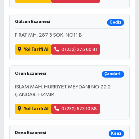
Gülsen Eczanesi
Gediz
FIRAT MH. 287 3 SOK. NO11 B
Yol Tarifi Al
0 (232) 275 60 81
Oran Eczanesi
Çandarlı
ISLAM MAH. HÜRRIYET MEYDANI NO:22 2
ÇANDARLI-IZMIR
Yol Tarifi Al
0 (232) 673 10 88
Deva Eczanesi
Kiraz