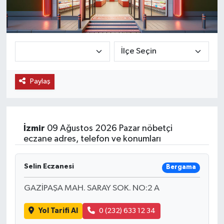
KEMERBURGAZ
KÜLTÜR - SANAT
MAGAZİN
Paylaş
ÖZEL HABER
SAĞLIK
İzmir
09 Ağustos 2026 Pazar nöbetçi
eczane adres, telefon ve konumları
SPOR
Selin Eczanesi
Bergama
TEKNOLOJİ
GAZİPAŞA MAH. SARAY SOK. NO:2 A
TİCARET
Yol Tarifi Al
0 (232) 633 12 34
YAŞAM