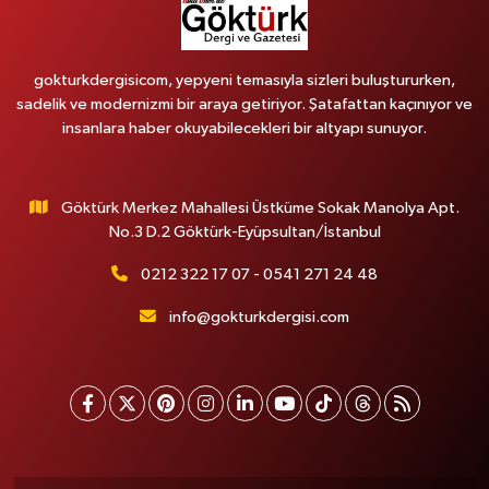
gokturkdergisicom, yepyeni temasıyla sizleri buluştururken,
sadelik ve modernizmi bir araya getiriyor. Şatafattan kaçınıyor ve
insanlara haber okuyabilecekleri bir altyapı sunuyor.
Göktürk Merkez Mahallesi Üstküme Sokak Manolya Apt.
No.3 D.2 Göktürk-Eyüpsultan/İstanbul
0212 322 17 07 - 0541 271 24 48
info@gokturkdergisi.com