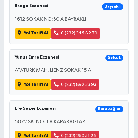
Ilkege Eczanesi
Bayraklı
1612 SOKAK NO:30 A BAYRAKLI
Yol Tarifi Al
0 (232) 345 82 70
Yunus Emre Eczanesi
Selçuk
ATATÜRK MAH. LIENZ SOKAK 15 A
Yol Tarifi Al
0 (232) 892 33 93
Efe Sezer Eczanesi
Karabağlar
5072 SK. NO:3 A KARABAGLAR
Yol Tarifi Al
0 (232) 253 51 25