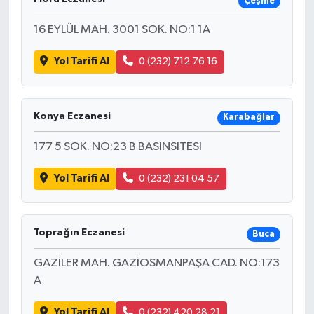
Çeşme
16 EYLÜL MAH. 3001 SOK. NO:1 1A
Yol Tarifi Al
0 (232) 712 76 16
Konya Eczanesi
Karabağlar
177 5 SOK. NO:23 B BASINSITESI
Yol Tarifi Al
0 (232) 231 04 57
Toprağın Eczanesi
Buca
GAZİLER MAH. GAZİOSMANPAŞA CAD. NO:173
A
Yol Tarifi Al
0 (232) 420 28 21