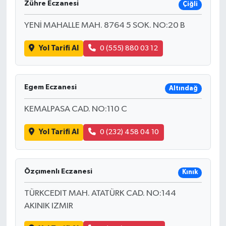
Zühre Eczanesi
Çiğli
YENİ MAHALLE MAH. 8764 5 SOK. NO:20 B
Yol Tarifi Al
0 (555) 880 03 12
Egem Eczanesi
Altındağ
KEMALPASA CAD. NO:110 C
Yol Tarifi Al
0 (232) 458 04 10
Özçımenlı Eczanesi
Kınık
TÜRKCEDIT MAH. ATATÜRK CAD. NO:144
AKINIK IZMIR