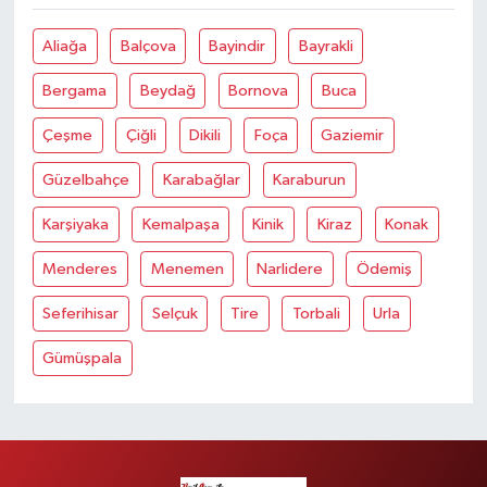
Aliağa
Balçova
Bayindir
Bayrakli
Bergama
Beydağ
Bornova
Buca
Çeşme
Çiğli
Dikili
Foça
Gaziemir
Güzelbahçe
Karabağlar
Karaburun
Karşiyaka
Kemalpaşa
Kinik
Kiraz
Konak
Menderes
Menemen
Narlidere
Ödemiş
Seferihisar
Selçuk
Tire
Torbali
Urla
Gümüşpala