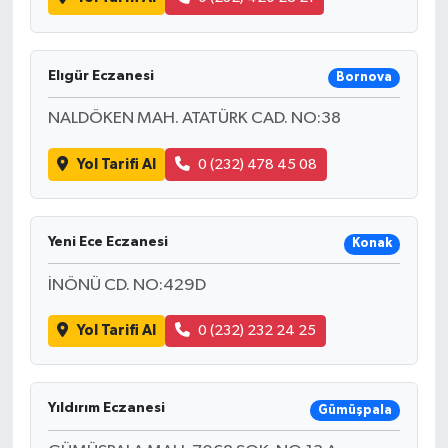
Elıgür Eczanesi
Bornova
NALDÖKEN MAH. ATATÜRK CAD. NO:38
Yol Tarifi Al
0 (232) 478 45 08
Yeni Ece Eczanesi
Konak
İNÖNÜ CD. NO:429D
Yol Tarifi Al
0 (232) 232 24 25
Yıldırım Eczanesi
Gümüşpala