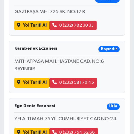
GAZİ PAŞA MH. 725 SK. NO:17 B
Yol Tarifi Al
0 (232) 782 30 33
Karabenek Eczanesi
Bayındır
MITHATPASA MAH.HASTANE CAD. NO:6
BAYINDIR
Yol Tarifi Al
0 (232) 581 70 45
Ege Deniz Eczanesi
Urla
YELALTI MAH.75.YIL CUMHURIYET CAD.NO:24
Yol Tarifi Al
0 (232) 754 52 66